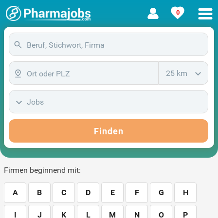
0
25 km
Jobs
Finden
Firmen beginnend mit:
A
B
C
D
E
F
G
H
I
J
K
L
M
N
O
P