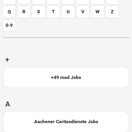
Q
R
S
T
U
V
W
Z
0-9
+
+49 med Jobs
A
Aachener Caritasdienste Jobs