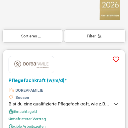
Sortieren
Filter
Pflegefachkraft (w/m/d)*
DOREAFAMILIE
Seesen
Bist du eine qualifizierte Pflegefachkraft, wie z.B. A
ltenpfleger/in oder Gesundheits- und Krankenpfleg
Weihnachtsgeld
er/in? Wir suchen Menschen mit Berufserfahrung u
Unbefristeter Vertrag
nd einer Leidenschaft für Teamarbeit. Mitgefühl, Pr
Flexible Arbeitszeiten
ofessionalität und innovative Ideen sind bei uns ge