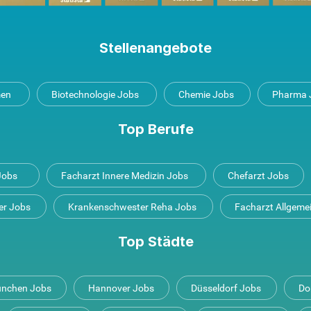
Stellenangebote
men
Biotechnologie Jobs
Chemie Jobs
Pharma 
Top Berufe
 Jobs
Facharzt Innere Medizin Jobs
Chefarzt Jobs
er Jobs
Krankenschwester Reha Jobs
Facharzt Allgeme
Top Städte
nchen Jobs
Hannover Jobs
Düsseldorf Jobs
Do