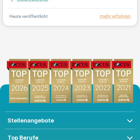
enhaus bietet über 570 Betten und erfüllt die zweit
höchste Versorgungsstufe in Bayern. Das Klinikum
mehr erfahren
Heute veröffentlicht
Weiden ist ein zentraler Akteur in der gehobenen N
otfallversorgung und gewährleistet schnelle, optim
ale Hilfe bei akuten Erkrankungen. Von Schlaganfa
ll bis Herzinfarkt stehen wir an vorderster Front. Be
werben Sie sich jetzt und werden Sie Teil unseres e
ngagierten Teams!
Stellenangebote
Top Berufe