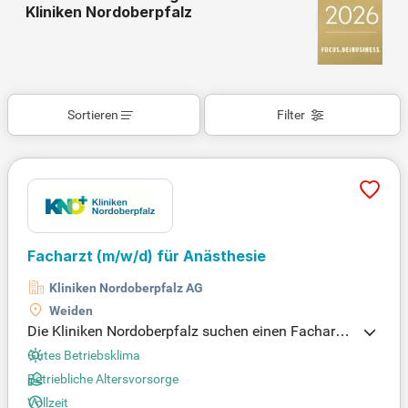
Kliniken Nordoberpfalz
Sortieren
Filter
Facharzt
(m/w/d)
für Anästhesie
Kliniken Nordoberpfalz AG
Weiden
Die Kliniken Nordoberpfalz suchen einen Facharzt
(m/w/d) für Anästhesie. Wir bieten eine herausrag
Gutes Betriebsklima
ende medizinische Versorgung in der nördlichen O
Betriebliche Altersvorsorge
berpfalz, unterstützt durch modernste Medizintech
Vollzeit
nik. Unser erfahrenes Team in der Klinik für Anästh