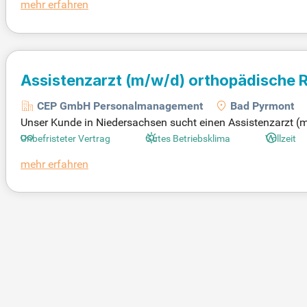
mehr erfahren
istungsgerechte Vergütung mit zusätzlichen Extras. Nutze
a, um Ihr Wohlbefinden zu fördern.
Assistenzarzt
(m/w/d)
orthopädische 
CEP GmbH Personalmanagement
Bad Pyrmont
Unser Kunde in Niedersachsen sucht einen Assistenzarzt (m/
tlichen Dienst mit tarifgerechter Bezahlung und zusätzlich
Unbefristeter Vertrag
Gutes Betriebsklima
Vollzeit
gestuft. Es warten umfangreiche Weiterbildungsmöglichkeit
mehr erfahren
Zudem fördern wir spezielle Schulungen in Schmerztherapie
ehmes Arbeitsklima mit vielfältigen Sport- und Freizeitange