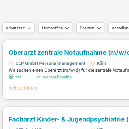
Arbeitszeit
Homeoffice
Position
Anstellun
Oberarzt zentrale Notaufnahme
(m/w/
CEP GmbH Personalmanagement
Köln
Wir suchen einen Oberarzt (m/w/d) für die zentrale Notaufn
te/VKA geboten, einschließlich einer außerordentlichen Obe
Vollzeit
weitere Benefits
eber-Zuschuss zur Entgeltumwandlung. Darüber hinaus haben 
mehr erfahren
ätzlichen Verdienst zu erzielen. Gestalten Sie aktiv die A
tische Intensivmedizin“ in Kooperation mit der Intensivstatio
Facharzt Kinder- & Jugendpsychiatrie