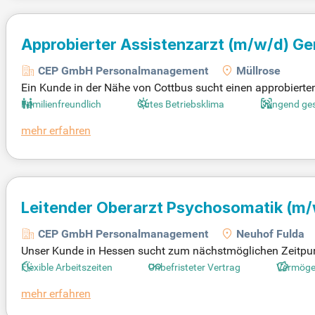
Approbierter Assistenzarzt
(m/w/d)
Ger
CEP GmbH Personalmanagement
Müllrose
Ein Kunde in der Nähe von Cottbus sucht einen approbierten 
spannendes Arbeitsumfeld, regelmäßige Fort- und Weiterbild
Familienfreundlich
Gutes Betriebsklima
Dringend ge
attraktiven Vergütungen nach TV-Ärzte und unterstützen das
mehr erfahren
r Wohnungssuche und beim Einstieg in die neue Umgebung. 
hen Mitbehandlung. Bewerben Sie sich jetzt und gestalten Sie
Leitender Oberarzt Psychosomatik
(m/
CEP GmbH Personalmanagement
Neuhof Fulda
Unser Kunde in Hessen sucht zum nächstmöglichen Zeitpun
rbeitszeiten, flexible Modelle wie eine 4-Tage-Woche und u
Flexible Arbeitszeiten
Unbefristeter Vertrag
Vermöge
itliche Patientenbetreuung mit intensivem Patientenkontakt.
mehr erfahren
ard und umfassenden Fortbildungsmöglichkeiten. Jährlich s
g. Diese Stelle verspricht eine langfristige Perspektive in 