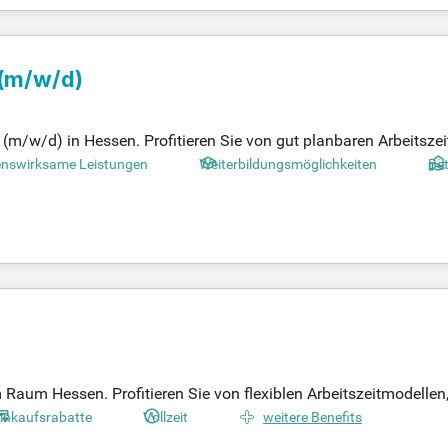
(m/w/d)
(m/w/d) in Hessen. Profitieren Sie von gut planbaren Arbeitszei
ddiensten. Ihre Aufgabe umfasst eine ganzheitliche Patienten
nswirksame Leistungen
Weiterbildungsmöglichkeiten
Bet
etet die Möglichkeit zur Teilzeit ab 20 Stunden pro Woche. Genieß
vve-Card und Fahrrad-Leasing. Außerdem unterstützen wir Ihre W
u 1.000 €.
Raum Hessen. Profitieren Sie von flexiblen Arbeitszeitmodellen,
eder mit Leidenschaft für Ihre Patienten arbeiten. Genießen Si
inkaufsrabatte
Vollzeit
weitere Benefits
er hinaus bieten wir attraktive Weiterbildungs- und Fortbildungsm