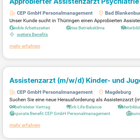
Approbierter Assistenzarzt Psychiatri
CEP GmbH Personalmanagement
Bad Blankenbu
Unser Kunde sucht in Thüringen einen Approbierten Assistenz
bieten – ideal für eine bessere Vereinbarkeit von Familie un
Flexible Arbeitszeiten
Gutes Betriebsklima
Weiterbil
eidenschaft für die Psychiatrie neu zu entdecken. Profitier
weitere Benefits
rster Stelle steht. Zudem erwarten Sie eine leistungsgerec
mehr erfahren
tzen Sie interne und externe Weiterbildungsmöglichkeiten s
Assistenzarzt
(m/w/d)
Kinder- und Ju
CEP GmbH Personalmanagement
Magdeburg
Suchen Sie eine neue Herausforderung als Assistenzarzt (
unbefristete Anstellung mit attraktiver Vergütung. Wählen S
Unbefristeter Vertrag
Work-Life-Balance
Weiterbild
zeit, Teilzeit oder flexible Dienste stehen zur Verfügung. 
Corporate Benefit CEP GmbH Personalmanagement
Gesun
ngsportal und die elektronische Fachbibliothek. In einem fam
mehr erfahren
Sie ein wertschätzendes Miteinander und kollegiale Zusam