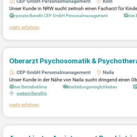
CEP GmbH Personalmanagement
Köln
Unser Kunde in NRW sucht zeitnah einen Facharzt für Kinder
ifvergütung und einer starken interdisziplinären Zusammena
Corporate Benefit CEP GmbH Personalmanagement
Gutes 
ngagiertes Team. In dieser Rolle gestalten Sie aktiv Behan
mehr erfahren
en Partnern zusammen und fördern eine moderne gemeindepsy
n Teams, das Chancengleichheit und Diversität schätzt!
Oberarzt Psychosomatik & Psychother
CEP GmbH Personalmanagement
Naila
Unser Kunde in der Nähe von Naila sucht dringend einen Ob
itszeiten, um Beruf und Familie optimal zu vereinbaren. Erle
Gutes Betriebsklima
Weiterbildungsmöglichkeiten
V
entrum Ihrer Arbeit steht stets der Patient, den Sie ganzhe
weitere Benefits
umfangreichen Weiterbildungsangeboten. Zusätzlich bieten w
mehr erfahren
gsbeihilfe, um Ihre Lebensqualität zu erhöhen.