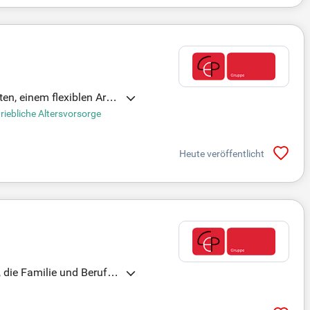
ten, einem flexiblen Arbe
versorgung mit hohem Ant
riebliche Altersvorsorge
en Sie eine leistungsgere
eiterbildung mit bis zu 1
Heute veröffentlicht
 die Familie und Beruf id
e kurze Entscheidungsweg
öglichkeiten sowie eine le