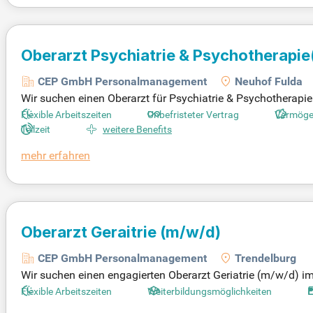
Oberarzt Psychiatrie & Psychotherapie
CEP GmbH Personalmanagement
Neuhof Fulda
Wir suchen einen Oberarzt für Psychiatrie & Psychotherapie 
itszeitmodell wie einer 4-Tage-Woche und keinen Wochenen
Flexible Arbeitszeiten
Unbefristeter Vertrag
Vermöge
eil direkter Patientenarbeit. Die unbefristete Anstellung bi
Teilzeit
weitere Benefits
chte Vergütung mit attraktiven Zusatzleistungen wie der Gi
mehr erfahren
0 Tagen Freistellung jährlich und einem Zuschuss von bis z
Oberarzt Geraitrie
(m/w/d)
CEP GmbH Personalmanagement
Trendelburg
Wir suchen einen engagierten Oberarzt Geriatrie (m/w/d) im 
eal vereinen. In einem unterstützenden Team können Sie wi
Flexible Arbeitszeiten
Weiterbildungsmöglichkeiten
E
e und flache Hierarchien, die Ihre Arbeit erleichtern. Darüb