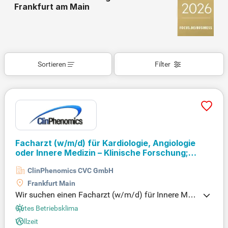
Frankfurt am Main
Sortieren
Filter
Facharzt (w/m/d) für Kardiologie, Angiologie
oder Innere Medizin – Klinische Forschung;
Privatmedizin
ClinPhenomics CVC GmbH
Frankfurt Main
Wir suchen einen Facharzt (w/m/d) für Innere Med
izin, Kardiologie oder Angiologie, der Freude an der
Gutes Betriebsklima
ambulanten Patientenversorgung hat. Ihr Interesse
Vollzeit
an klinischer Forschung und innovativen Therapie