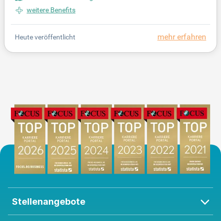
rdem sorgen Sie für die sachgemäße Einsortierung,
weitere Benefits
Lagerung und Sterilisation von Materialien. Sie unt
erstützen das Laborpersonal und fungieren als Ans
mehr erfahren
Heute veröffentlicht
prechpartner für Kunden und Lieferanten. Flexibilit
ät, Eigeninitiative und Teamfähigkeit sind für uns
wichtig. Unsere modernen Laborräume stehen 24/
7 für unsere Patienten bereit – freuen Sie sich auf
ein spannendes Arbeitsumfeld!
Stellenangebote