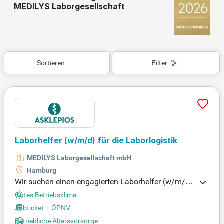
MEDILYS Laborgesellschaft
Sortieren
Filter
Laborhelfer (w/m/d) für die Laborlogistik
MEDILYS Laborgesellschaft mbH
Hamburg
Wir suchen einen engagierten Laborhelfer (w/m/d)
für die Laborlogistik, der unser Team unterstützt. Z
Gutes Betriebsklima
u Ihren Aufgaben gehören die Bestellung und Verw
Jobticket – ÖPNV
altung von Verbrauchsmaterialien sowie die Doku
Betriebliche Altersvorsorge
mentation von Chargen und Warenannahme. Auße