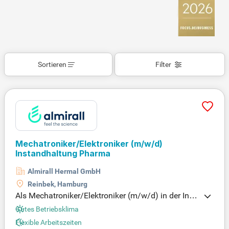
Sortieren
Filter
Mechatroniker/Elektroniker
(m/w/d)
Instandhaltung Pharma
Almirall Hermal GmbH
Reinbek, Hamburg
Als Mechatroniker/Elektroniker (m/w/d) in der Inst
andhaltung von Pharmaanlagen sichern Sie die tec
Gutes Betriebsklima
hnische Verfügbarkeit und Zuverlässigkeit unserer
Flexible Arbeitszeiten
Prozesse. Ihre Expertise in Instandhaltung und Aut