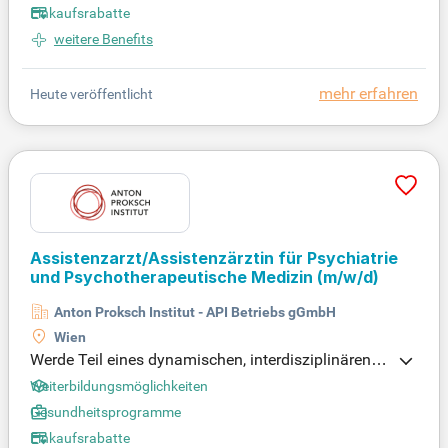
Einkaufsrabatte
wicklungsmöglichkeiten sowie der Teilnahme an K
ongressen. Ihr neuer beruflicher Weg beginnt hier!
weitere Benefits
mehr erfahren
Heute veröffentlicht
Assistenzarzt/Assistenzärztin für Psychiatrie
und Psychotherapeutische Medizin
(m/w/d)
Anton Proksch Institut - API Betriebs gGmbH
Wien
Werde Teil eines dynamischen, interdisziplinären T
eams aus Medizin, Pflege und Sozialarbeit! Profitie
Weiterbildungsmöglichkeiten
re von vielfältigen Fortbildungsangeboten und gest
Gesundheitsprogramme
alte deinen Arbeitsalltag selbstständig und verant
Einkaufsrabatte
wortungsvoll. Entfalte deine Fähigkeiten in einer ab