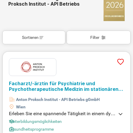
Proksch Institut - API Betriebs
Sortieren
Filter
Facharzt/-ärztin für Psychiatrie und
Psychotherapeutische Medizin im stationären
Bereich
(m/w/d)
- Vollzeit/Teilzeit
Anton Proksch Institut - API Betriebs gGmbH
Wien
Erleben Sie eine spannende Tätigkeit in einem dyn
amischen, interdisziplinären Team aus Medizin, Pfl
Weiterbildungsmöglichkeiten
ege und Therapie. Profitieren Sie von umfangreich
Gesundheitsprogramme
en Weiterbildungsangeboten und persönlichen Ent