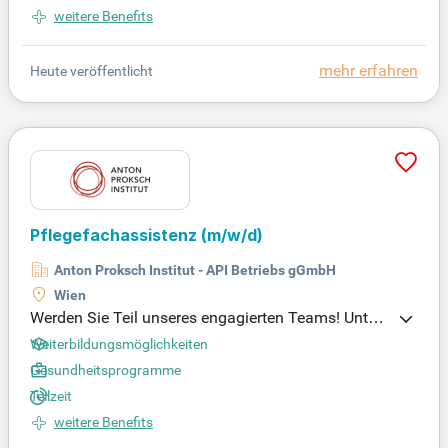
weitere Benefits
wechslungsreichen Umgebung!
mehr erfahren
Heute veröffentlicht
Pflegefachassistenz
(m/w/d)
Anton Proksch Institut - API Betriebs gGmbH
Wien
Werden Sie Teil unseres engagierten Teams! Unters
tützen Sie suchtkranke Patient:innen mit fachkundi
Weiterbildungsmöglichkeiten
ger Betreuung in einem abwechslungsreichen Umf
Gesundheitsprogramme
eld. Entscheiden Sie sich für eine Voll- oder Teilzeit
Teilzeit
anstellung im Turnusdienst. Ihre Kompetenz ist gef
weitere Benefits
ragt!