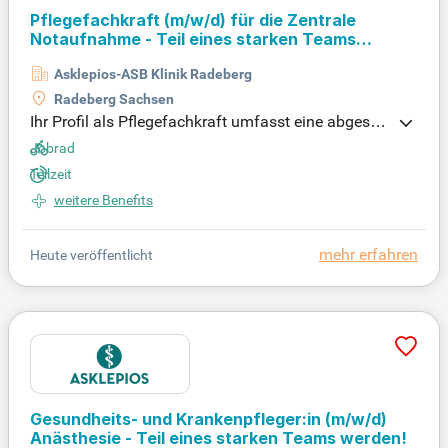
Pflegefachkraft
(m/w/d)
für die Zentrale
Notaufnahme - Teil eines starken Teams
werden!
Asklepios-ASB Klinik Radeberg
Radeberg Sachsen
Ihr Profil als Pflegefachkraft umfasst eine abgesch
lossene Ausbildung sowie idealerweise Erfahrung i
Jobrad
n der patientenorientierten Betreuung. Empathie un
Teilzeit
d Verständnis gegenüber Patient:innen und Angeh
weitere Benefits
örigen sind für uns essenziell. Eine Fachweiterbildu
ng in Notfallpflege sowie Kenntnisse in MS Word u
nd SAP-ISGH sind von Vorteil. Eigenverantwortung,
mehr erfahren
Heute veröffentlicht
Engagement und organisatorisches Talent zeichne
n Sie aus. Sie arbeiten flexibel im Dreischichtdiens
t, auch an Wochenenden und Feiertagen, und unter
stützen unser interdisziplinäres Team in der Notauf
nahme. Zu Ihren Aufgaben gehören die Dokument
ation im M-KIS und die Mitgestaltung moderner Pfl
egeprozesse für eine optimale Patient:innenversor
gung.
Gesundheits- und Krankenpfleger:in
(m/w/d)
Anästhesie - Teil eines starken Teams werden!