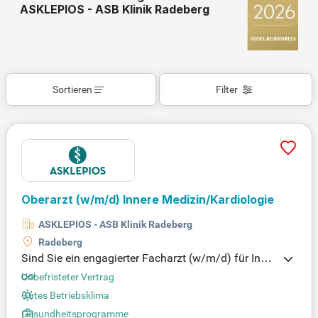
ASKLEPIOS - ASB Klinik Radeberg
Sortieren
Filter
Oberarzt (w/m/d) Innere Medizin/Kardiologie
ASKLEPIOS - ASB Klinik Radeberg
Radeberg
Sind Sie ein engagierter Facharzt (w/m/d) für Inner
e Medizin mit Schwerpunkt Kardiologie? Wir suche
Unbefristeter Vertrag
n einen Oberarzt, der die Verantwortung für die Ver
Gutes Betriebsklima
sorgung kardiologischer Patienten übernimmt und
Gesundheitsprogramme
vielseitige Untersuchungen wie Echokardiographie