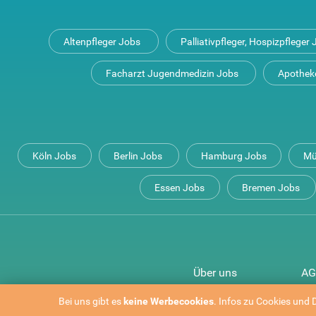
Altenpfleger Jobs
Palliativpfleger, Hospizpfleger
Facharzt Jugendmedizin Jobs
Apothek
Köln Jobs
Berlin Jobs
Hamburg Jobs
Mü
Essen Jobs
Bremen Jobs
Über uns
AG
Bei uns gibt es
keine Werbe­cookies
. Infos zu Cookies und