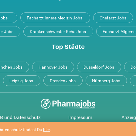
 Jobs
Facharzt Innere Medizin Jobs
Chefarzt Jobs
er Jobs
Krankenschwester Reha Jobs
Facharzt Allgeme
Top Städte
nchen Jobs
Hannover Jobs
Düsseldorf Jobs
Do
Leipzig Jobs
Dresden Jobs
Nürnberg Jobs
B und Datenschutz
Impressum
Anzeig
 Datenschutz findest Du
hier
.
Pharmajobs
Copyright © 1994 - 2026
- ALLE RECHTE VORBEHALTEN