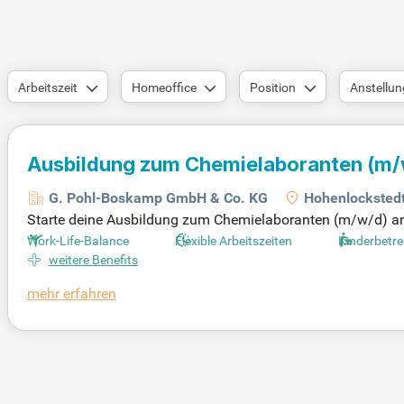
Arbeitszeit
Homeoffice
Position
Anstellun
Ausbildung zum Chemielaboranten
(m/
G. Pohl-Boskamp GmbH & Co. KG
Hohenlocksted
Starte deine Ausbildung zum Chemielaboranten (m/w/d) am 
ahre und bietet dir umfassende Schulung im Umgang mit m
Work-Life-Balance
Flexible Arbeitszeiten
Kinderbetr
n wie Qualitätskontrolle und Mikrobiologie sammelst du we
weitere Benefits
att, ergänzt durch eine Laborgrundausbildung bei Covestro 
mehr erfahren
an Chemie und Naturwissenschaften mitbringen. Gestalte de
elfen!