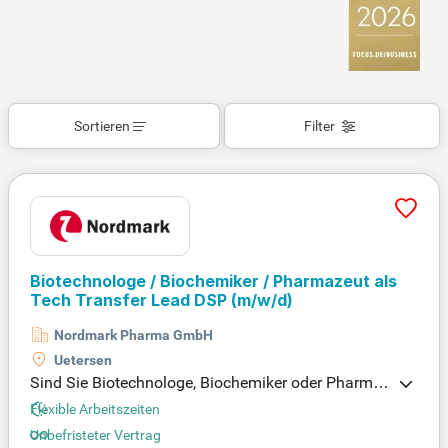
Sortieren
Filter
Biotechnologe / Biochemiker / Pharmazeut als
Tech Transfer Lead DSP
(m/w/d)
Nordmark Pharma GmbH
Uetersen
Sind Sie Biotechnologe, Biochemiker oder Pharma
zeut? Dann bietet sich Ihnen die Chance als Tech T
Flexible Arbeitszeiten
ransfer Lead DSP (m/w/d) in Uetersen! In dieser un
Unbefristeter Vertrag
befristeten Vollzeitstelle steuern Sie ein Team von