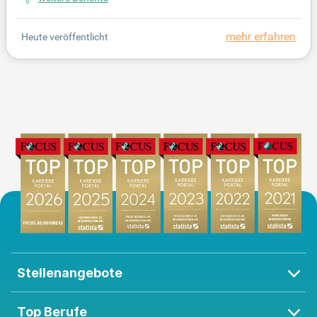
eifendes Team und fördern deren fachliche Weitere
ntwicklung. Mit Ihrer Expertise entwickeln und opti
mehr erfahren
Heute veröffentlicht
mieren Sie analytische Methoden wie qPCR und H
PLC zur Charakterisierung biopharmazeutischer Pr
odukte. Zudem leiten Sie eigenverantwortlich Proje
kte zur Optimierung von Herstellungsprozessen, et
wa für Lentiviren und CAR-T-Zellen. Arbeiten Sie en
g mit Forschung, Produktion und Qualitätskontrolle
zusammen, um höchste Produktqualität sicherzust
ellen.
Stellenangebote
Top Berufe