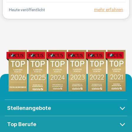
historischen Stadtzentrum entfernt und bietet eine
mehr erfahren
Heute veröffentlicht
idyllische, parkähnliche Umgebung. Vitanas ist bek
annt für höchste Qualität in Pflege und Therapie se
it 1969. Interessierte können auf kununu einen Blic
k hinter die Kulissen werfen und aktuelle Bewertun
gen lesen, um mehr über die Arbeitsbedingungen z
u erfahren.
Stellenangebote
Top Berufe