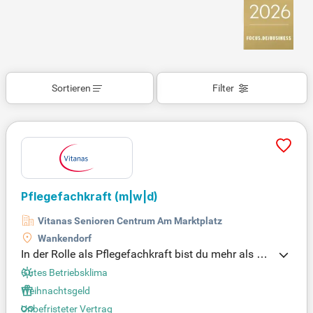
Sortieren
Filter
Pflegefachkraft (m|w|d)
Vitanas Senioren Centrum Am Marktplatz
Wankendorf
In der Rolle als Pflegefachkraft bist du mehr als nu
r ein medizinischer Helfer; du bist ein wertvoller We
Gutes Betriebsklima
gbegleiter und Zuhörer. Dein Fachwissen und deine
Weihnachtsgeld
Empathie fördern das Wohlbefinden unserer Bewo
Unbefristeter Vertrag
hner:innen und schenken ihnen Lebensfreude. Die