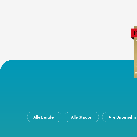
Alle Berufe
Alle Städte
Alle Unterneh