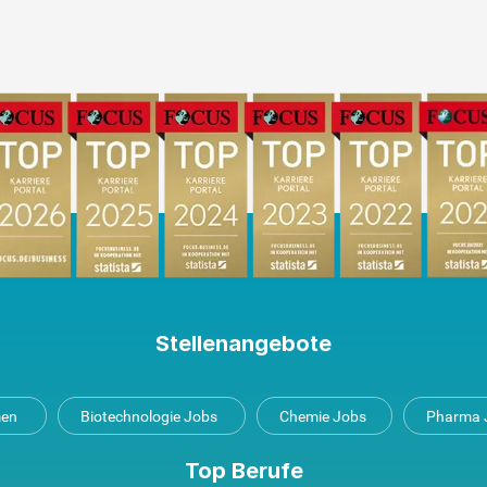
Stellenangebote
men
Biotechnologie Jobs
Chemie Jobs
Pharma 
Top Berufe