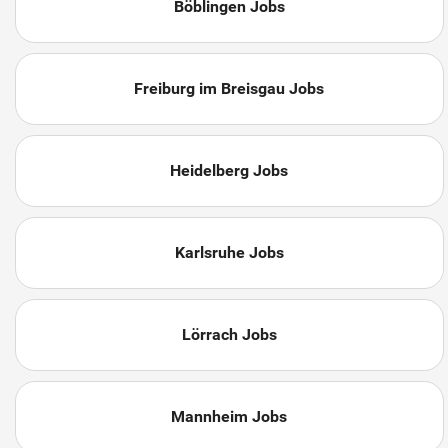
Böblingen Jobs
Freiburg im Breisgau Jobs
Heidelberg Jobs
Karlsruhe Jobs
Lörrach Jobs
Mannheim Jobs