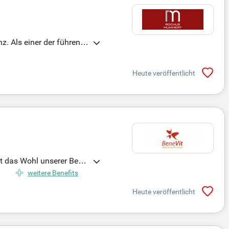
z. Als einer der führend
ikum über 56.000 statio
tenz und Erfahrung im A
Heute veröffentlicht
lten moderne arbeitsmedi
t das Wohl unserer Bew
 Sie die Möglichkeit, kre
weitere Benefits
ecken und Ihren Traumjob
Heute veröffentlicht
Stone.de.