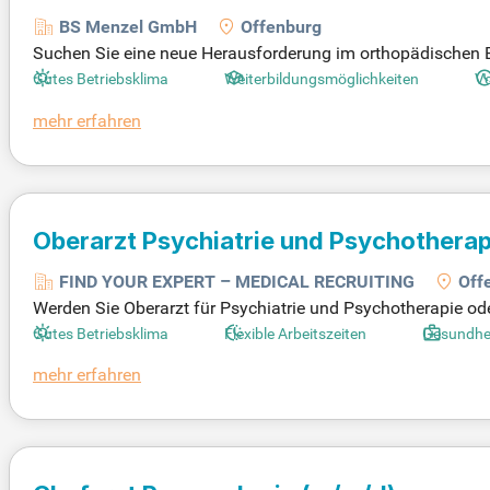
BS Menzel GmbH
Offenburg
Suchen Sie eine neue Herausforderung im orthopädischen B
erten Rehabilitationsklinik Offenburg. Ihr Aufgabenbereic
Gutes Betriebsklima
Weiterbildungsmöglichkeiten
Vo
lussgesprächen sowie die Erstellung und Überwachung indiv
mehr erfahren
ie oder Physikalischer und Rehabilitativer Medizin mit und h
ütung, zusätzlichen Leistungen und individuellen Weiterbi
e Ihre Karriere jetzt!
Oberarzt Psychiatrie und Psychothera
FIND YOUR EXPERT – MEDICAL RECRUITING
Off
Werden Sie Oberarzt für Psychiatrie und Psychotherapie 
rozess Ihrer Patienten. Genießen Sie eine attraktive Vergütu
Gutes Betriebsklima
Flexible Arbeitszeiten
Gesundhe
Lebensumständen orientieren. Die Klinik fördert Ihre fachl
mehr erfahren
hme an wissenschaftlichen Projekten. Gesundheitsfördernd
Ihr Wohlbefinden. Zudem bieten wir nachhaltige Mobilitätsl
engagierten Teams!