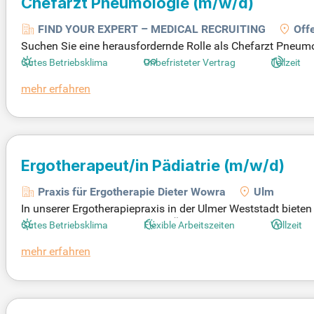
Chefarzt Pneumologie
(m/w/d)
FIND YOUR EXPERT – MEDICAL RECRUITING
Off
Suchen Sie eine herausfordernde Rolle als Chefarzt Pneumo
ung von Patient:innen mit pneumologischen Erkrankungen. 
Gutes Betriebsklima
Unbefristeter Vertrag
Teilzeit
erentwicklung unserer Therapiekonzepte. Mit einem multipr
mehr erfahren
ine innovative Arbeitsumgebung, die Ihre Fähigkeiten und I
art entscheidend mitzugestalten und profitieren Sie von attr
Ergotherapeut/in Pädiatrie
(m/w/d)
Praxis für Ergotherapie Dieter Wowra
Ulm
In unserer Ergotherapiepraxis in der Ulmer Weststadt biete
ziplinäre Zusammenarbeit mit Ärzten und Schulen garantiere
Gutes Betriebsklima
Flexible Arbeitszeiten
Vollzeit
eam, das Offenheit, Teamgeist und Freude an der Arbeit mit
mehr erfahren
eit. Zudem bieten wir eine umfassende Einarbeitung und Unt
n Sie von einer attraktiven Vergütung in einer zukunftssich