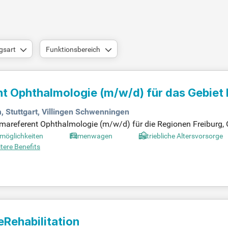
gsart
Funktionsbereich
nt Ophthalmologie
(m/w/d)
für das Gebiet 
ingen- Schwenningen
, Stuttgart, Villingen Schwenningen
mareferent Ophthalmologie (m/w/d) für die Regionen Freiburg, O
sene Ophthalmologen und setzen Kommunikationsziele effizient
möglichkeiten
Firmenwagen
Betriebliche Altersvorsorge
 zur Zielverwirklichung. Die Teilnahme an relevanten Tagungen 
tere Benefits
tzung ist eine Zulassung nach § 75 AMG, ein naturwissenschaf
der Ophthalmologie. Bringen Sie Ihr Fachwissen und Ihre Motiv
eRehabilitation