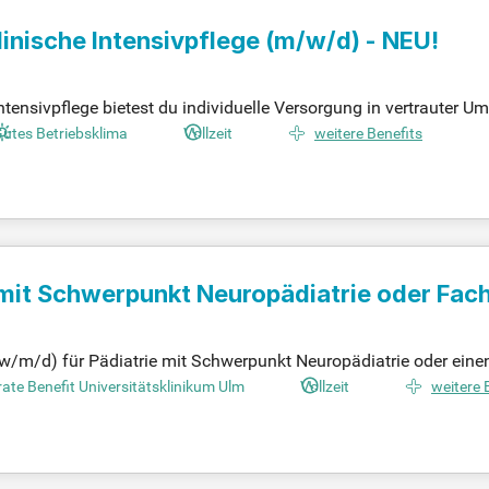
linische Intensivpflege
(m/w/d)
- NEU!
ntensivpflege bietest du individuelle Versorgung in vertrauter U
 Wänden zu führen. Zu deinen Aufgaben gehört die Durchführung
utes Betriebsklima
Vollzeit
weitere Benefits
d Beatmungsgeräten. Professionelles Notfallmanagement und 
 Eine abgeschlossene Ausbildung als Pflegefachkraft, Gesundheit
gsbewusstsein sind unerlässlich für diese verantwortungsvolle 
 mit Schwerpunkt Neuropädiatrie oder Fach
dung Neuropädiatrie
(w/m/d) für Pädiatrie mit Schwerpunkt Neuropädiatrie oder eine
osition fördern Sie die interdisziplinäre Zusammenarbeit zwische
ate Benefit Universitätsklinikum Ulm
Vollzeit
weitere 
rbeit. Eigenverantwortliches Handeln und wissenschaftliches Arbe
tehende Schwerpunkte erweitern oder neue Akzente setzen, auch
gen sind bis zum 31.12.2026 möglich. Seien Sie Teil eines engagi