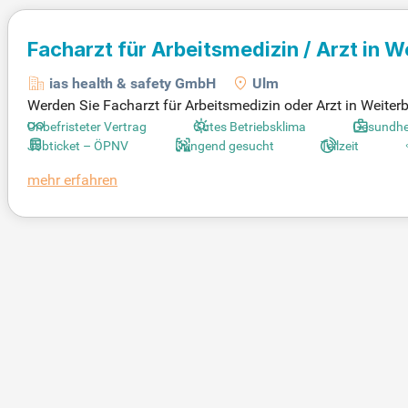
Facharzt für Arbeitsmedizin / Arzt in 
ias health & safety GmbH
Ulm
Werden Sie Facharzt für Arbeitsmedizin oder Arzt in Weiterbi
ns 50%) in einem der führenden Unternehmen für betrieblic
Unbefristeter Vertrag
Gutes Betriebsklima
Gesundhe
hen Team von rund 1.500 Mitarbeitenden an über 110 Stando
Jobticket – ÖPNV
Dringend gesucht
Teilzeit
eine wertschätzende Atmosphäre. Nutzen Sie attraktive Kar
mehr erfahren
enden mit. Bewerben Sie sich jetzt und werden Sie Teil unse