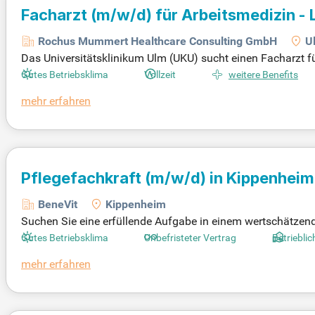
Facharzt
(m/w/d)
für Arbeitsmedizin - 
Rochus Mummert Healthcare Consulting GmbH
U
Das Universitätsklinikum Ulm (UKU) sucht einen Facharzt fü
en Maximalversorger in Baden-Württemberg bietet das UKU e
Gutes Betriebsklima
Vollzeit
weitere Benefits
näre und mehr als 270.000 ambulante Patientinnen und Pa
mehr erfahren
ufbau ambulanter Einrichtungen verfügen. In dieser Schlüss
zinische Konzepte. Werden Sie Teil eines engagierten Teams,
Pflegefachkraft
(m/w/d)
in Kippenheim
BeneVit
Kippenheim
Suchen Sie eine erfüllende Aufgabe in einem wertschätze
ohnerinnen und Bewohner an erster Stelle. Ihre Geduld, Ihr 
Gutes Betriebsklima
Unbefristeter Vertrag
Betriebli
atives Arbeiten mit Wundversorgung zu verbinden. Besuche
mehr erfahren
zu finden! Richten Sie jetzt Ihren Jobagent ein und profitie