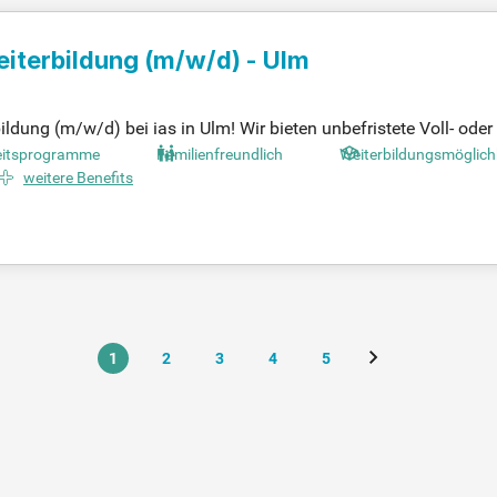
Weiterbildung
(m/w/d)
- Ulm
ldung (m/w/d) bei ias in Ulm! Wir bieten unbefristete Voll- oder 
he Gesundheitsförderung mit über 50 Jahren Erfahrung. Arbeite
itsprogramme
Familienfreundlich
Weiterbildungsmöglich
rten bundesweit. Genießen Sie flexible Arbeitszeiten, interdis
weitere Benefits
rieremöglichkeiten und gestalten Sie aktiv die Gesundheit und S
rer Erfolgsgeschichte!
1
2
3
4
5