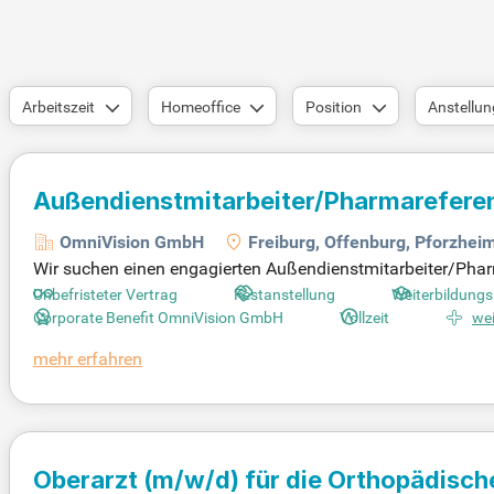
Arbeitszeit
Homeoffice
Position
Anstellun
Außendienstmitarbeiter/Pharmarefere
Offenburg, Pforzheim, Stuttgart, Vill
OmniVision GmbH
Freiburg, Offenburg, Pforzheim
Wir suchen einen engagierten Außendienstmitarbeiter/Phar
Schwenningen. In dieser Position beraten Sie niedergelas
Unbefristeter Vertrag
Festanstellung
Weiterbildungs
ie das Marktpotenzial und entwickeln strategische Ansätze
Corporate Benefit OmniVision GmbH
Vollzeit
wei
Veranstaltungen runden Ihr Aufgabenspektrum ab. Vorausse
mehr erfahren
ne Ausbildung als PTA/MTA sowie mehrjährige Erfahrung in 
men ein und gestalten Sie die Zukunft mit!
Oberarzt
(m/w/d)
für die Orthopädisch