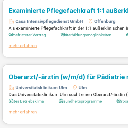
Examinierte Pflegefachkraft 1:1 außerk
Casa Intensivpflegedienst GmbH
Offenburg
Als examinierte Pflegefachkraft in der 1:1 außerklinischen I
t:innen, ein selbstbestimmtes Leben in ihren eigenen vier
Unbefristeter Vertrag
Weiterbildungsmöglichkeiten
G
ngspflege sowie die Überwachung von Vitalparametern un
mehr erfahren
it mit Ärzten und Therapeuten sind ebenfalls entscheidend.
erforderlich. Empathie, soziale Kompetenz und Verantwortun
Oberarzt/-ärztin (w/m/d) für Pädiatrie
(w/m/d) in fortgeschrittener Weiterbil
Universitätsklinikum Ulm
Ulm
Das Universitätsklinikum Ulm sucht einen Oberarzt/-ärztin 
d) in fortgeschrittener Weiterbildung. In dieser Schlüsselp
Gutes Betriebsklima
Gesundheitsprogramme
Corpor
en und gestalten aktiv die neuro- und sozialpädiatrische A
mehr erfahren
rwünscht und werden unterstützt. Ihr Fachwissen kann bes
rie. Die Anstellung ist befristet und in Vollzeit, Bewerbun
zen Sie Kinder mit neuropädiatrischen Erkrankungen.