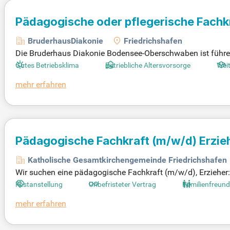
Pädagogische oder pflegerische Fachk
BruderhausDiakonie
Friedrichshafen
Die Bruderhaus Diakonie Bodensee-Oberschwaben ist führend
schen mit seelischen Behinderungen in verschiedenen Wohn
Gutes Betriebsklima
Betriebliche Altersvorsorge
Wei
Sie Teil unseres engagierten Teams! Freuen Sie sich auf ei
mehr erfahren
onischen Werkes Württemberg. Zusätzlich profitieren Sie v
res Monatsgehalts. Bewerben Sie sich jetzt und gestalten Si
Pädagogische Fachkraft
(m/w/d)
Erzieh
Katholische Gesamtkirchengemeinde Friedrichshafen
Wir suchen eine pädagogische Fachkraft (m/w/d), Erzieher:i
ser idyllischer Kindergarten bietet eine kreative Umgebung 
Festanstellung
Unbefristeter Vertrag
Familienfreund
n sind in verschiedene Bildungsbereiche unterteilt, die de
mehr erfahren
rn wir die individuelle Entwicklung jedes Kindes und unters
artenplan und dem Orientierungsplan Baden-Württemberg. W
nder aktiv mit!