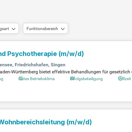
gsart
Funktionsbereich
nd Psychotherapie
(m/w/d)
ensee, Friedrichshafen, Singen
en-Württemberg bietet effektive Behandlungen für gesetzlich u
 Spektrum an psychosomatischen Erkrankungen, darunter Depress
ng
Gutes Betriebsklima
Erfolgsbeteiligung
Vollzeit
0 stationäre und teilstationäre Behandlungsplätze sowie Notfal
d. Profitieren Sie von unserer Lage in naturnaher Umgebung a
 Leben mit psychischer Balance.
. Wohnbereichsleitung
(m/w/d)