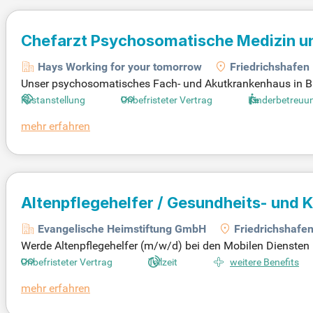
Chefarzt Psychosomatische Medizin u
Hays Working for your tomorrow
Friedrichshafen
Unser psychosomatisches Fach- und Akutkrankenhaus in Ba
at versicherte Patienten. Mit einem spezialisierten Fokus
Festanstellung
Unbefristeter Vertrag
Kinderbetreuu
en wir eine professionelle Versorgung sicher. Unsere moder
mehr erfahren
tfallkapazitäten. Ein erfahrenes, interdisziplinäres Team g
einer naturnahen Umgebung am Rande des Schwarzwaldes, wa
nd finden Sie Hilfe in einer stressfreien Atmosphäre.
Altenpflegehelfer / Gesundheits- und 
ambulante Pflege
(m/w/d)
Evangelische Heimstiftung GmbH
Friedrichshafe
Werde Altenpflegehelfer (m/w/d) bei den Mobilen Diensten in 
nden/Woche) unterstützt du die Grund- und Behandlungspfl
Unbefristeter Vertrag
Teilzeit
weitere Benefits
die Evangelische Heimstiftung, das größte diakonische Pfle
mehr erfahren
Deine Tätigkeiten dokumentierst du bequem per Smartphone 
nen Sinn in deiner Arbeit. Werde Teil unseres engagierten T