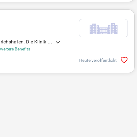
ichshafen. Die Klinik bi
 sorgt für eine hochwert
weitere Benefits
umfassenden Sozialleistu
Heute veröffentlicht
toptionen. Bewerben Sie s