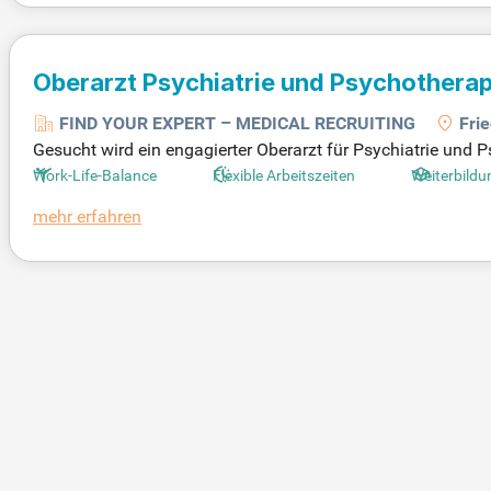
Oberarzt Psychiatrie und Psychothera
FIND YOUR EXPERT – MEDICAL RECRUITING
Fri
Gesucht wird ein engagierter Oberarzt für Psychiatrie und P
etet ein modernes, patientenorientiertes Umfeld, in dem di
Work-Life-Balance
Flexible Arbeitszeiten
Weiterbildu
ige medizinische Versorgung und ganzheitliche Rehabilitati
mehr erfahren
ngen. Flexibilität ist uns wichtig: Genießen Sie eine ausge
ich jetzt und bringen Sie Ihre Leidenschaft für Psychiatri