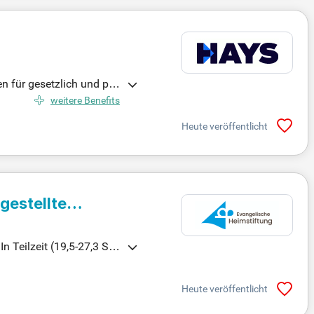
für gesetzlich und priv
und Angststörungen stell
weitere Benefits
handlungsplätze sowie No
Heute veröffentlicht
g. Unsere Klinik liegt in
e auf unsere Expertise u
gestellte
n Teilzeit (19,5-27,3 Stu
ihrem Leben. Arbeite für
nbefristeten Anstellung.
Heute veröffentlicht
en Job, sondern auch ei