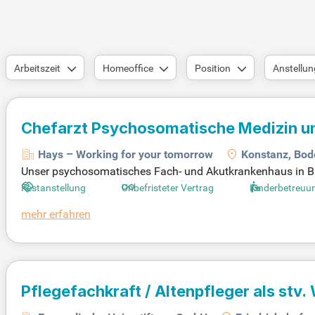
Arbeitszeit
Homeoffice
Position
Anstellun
Chefarzt Psychosomatische Medizin u
Hays – Working for your tomorrow
Konstanz, Bod
Unser psychosomatisches Fach- und Akutkrankenhaus in Bad
tienten. Unser spezialisiertes Team behandelt ein breites
Festanstellung
Unbefristeter Vertrag
Kinderbetreuu
tstörungen. Die modern ausgestattete Klinik verfügt über 5
mehr erfahren
d hohe Behandlungsqualität stehen bei uns im Vordergrun
es. Ihre Gesundheit liegt uns am Herzen – für ein besseres
Pflegefachkraft / Altenpfleger als stv