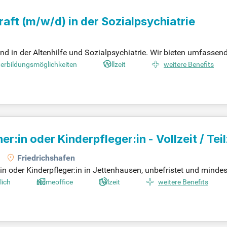
raft
(m/w/d)
in der Sozialpsychiatrie
 in der Altenhilfe und Sozialpsychiatrie. Wir bieten umfassen
formen. Suchen Sie eine sinnvolle Tätigkeit im Bereich Sozial
terbildungsmöglichkeiten
Vollzeit
weitere Benefits
n wertschätzendes Arbeitsumfeld und attraktive Vergütung nach 
on einer Jahressonderzahlung und einem jährlichen Leistungsent
e die Zukunft mit uns!
er:in oder Kinderpfleger:in - Vollzeit / Teil
Friedrichshafen
n oder Kinderpfleger:in in Jettenhausen, unbefristet und mindes
und orientiert sich am Situationsansatz sowie an offener Arbeit.
lich
Homeoffice
Teilzeit
weitere Benefits
n Kindern uneingeschränkten Zugang ermöglichen. Als engagierte
tützen ihre Interessen. Unsere pädagogische Arbeit basiert auf 
erden Sie Teil unseres Teams und gestalten Sie mit uns die Le