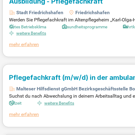
Ausbildung - Pflegefachkraft
Stadt Friedrichshafen
Friedrichshafen
Werden Sie Pflegefachkraft im Altenpflegeheim „Karl-Olga-H
Qualität und eine starke kollegiale Zusammenarbeit. Ihre
Gutes Betriebsklima
Gesundheitsprogramme
Fahrt
ng bei der Alltagsbewältigung. Die Ausbildung gliedert sich 
weitere Benefits
n Friedrichshafen lernen Sie nicht nur im Karl-Olga-Haus, s
mehr erfahren
gekonzept und gestalten Sie die Zukunft der Pflege aktiv mi
Pflegefachkraft
(m/w/d)
in der ambula
Malteser Hilfsdienst gGmbH Bezirksgeschäftsstelle B
Suchst du nach Abwechslung in deinem Arbeitsalltag und e
hl für dich! Wir ermöglichen unseren Patienten ein selbstb
Teilzeit
weitere Benefits
m dieses Ziel gemeinsam zu erreichen. Wir suchen Verstärk
mehr erfahren
en-Worblingen. Ob Vollzeit, Teilzeit oder Wiedereinsteiger 
usbildung als Praxisanleiter/in mitbringst.