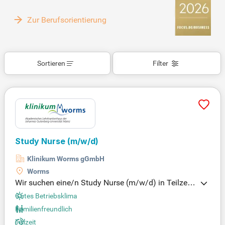
Zur Berufsorientierung
Sortieren
Filter
Study Nurse
(m/w/d)
Klinikum Worms gGmbH
Worms
Wir suchen eine/n Study Nurse (m/w/d) in Teilzeit
(19,25 h/w) für unsere Abteilung Kardiologie und A
Gutes Betriebsklima
ngiologie, befristet als Vertretung während Mutters
Familienfreundlich
chutz/Elternzeit. Zu Ihren Aufgaben gehört die Betr
Teilzeit
euung von Studienteilnehmer*innen und die sorgfä