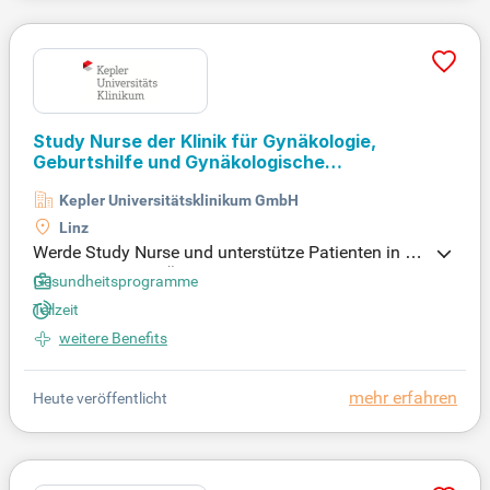
Study Nurse der Klinik für Gynäkologie,
Geburtshilfe und Gynäkologische
Endokrinologie
Kepler Universitätsklinikum GmbH
Linz
Werde Study Nurse und unterstütze Patienten in kli
nischen Studien: Übernimm die direkte Betreuung, f
Gesundheitsprogramme
ühre Blutabnahmen und Vitalzeichenkontrollen dur
Teilzeit
ch und kümmere dich um die Aufbereitung und de
weitere Benefits
n Versand von Probe-materialien. Bewerbe dich jet
zt!
mehr erfahren
Heute veröffentlicht