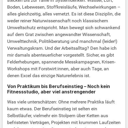
stecken bis zur Taille in Systemdenken. Wasser, Luft,
Boden, Lebewesen, Stoffkreisläufe, Wechselwirkungen –
alles gleichzeitig, alles vernetzt. Es ist diese Disziplin, die
weder reiner Naturwissenschaft noch klassischem
Umweltschutz entspricht. Man bewegt sich schwankend
auf dem Grat zwischen angewandter Wissenschaft,
Umwelttechnik, Politikberatung und manchmal (leider!)
Verwaltungskram. Und der Arbeitsalltag? Den habe ich
mir damals abenteuerlicher vorgestellt. Sicher, es gibt
Felderhebungen, spannende Messkampagnen, Krisen-
Workshops mit Forstwirt:innen, aber auch Tage, an
denen Excel das einzige Naturerlebnis ist.
Von Praktikum bis Berufseinstieg – Noch kein
Fitnessstudio, aber viel anstrengender
Was viele unterschätzen: Ohne mehrere Praktika läuft
kaum etwas. Der Berufseinstieg ist selten ein
Selbstläufer, vielmehr ein Stolpern über Ketten aus
befristeten Verträgen, Projekten mit krummen Laufzeiten