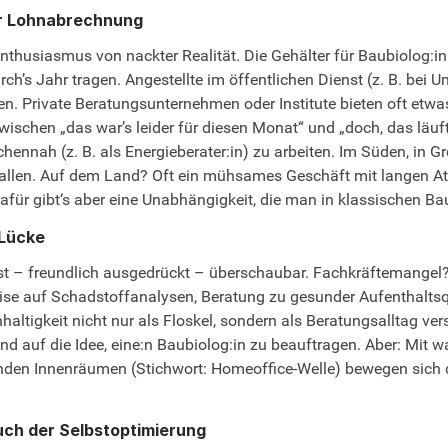
er Lohnabrechnung
Enthusiasmus von nackter Realität. Die Gehälter für Baubiolog:i
rch’s Jahr tragen. Angestellte im öffentlichen Dienst (z. B. be
en. Private Beratungsunternehmen oder Institute bieten oft etwas
wischen „das war’s leider für diesen Monat“ und „doch, das läuf
ennah (z. B. als Energieberater:in) zu arbeiten. Im Süden, in G
len. Auf dem Land? Oft ein mühsames Geschäft mit langen At
. Dafür gibt‘s aber eine Unabhängigkeit, die man in klassischen Ba
 Lücke
ist – freundlich ausgedrückt – überschaubar. Fachkräftemangel
sweise auf Schadstoffanalysen, Beratung zu gesunder Aufenthalt
hhaltigkeit nicht nur als Floskel, sondern als Beratungsalltag v
and auf die Idee, eine:n Baubiolog:in zu beauftragen. Aber: Mi
en Innenräumen (Stichwort: Homeoffice-Welle) bewegen sich di
luch der Selbstoptimierung