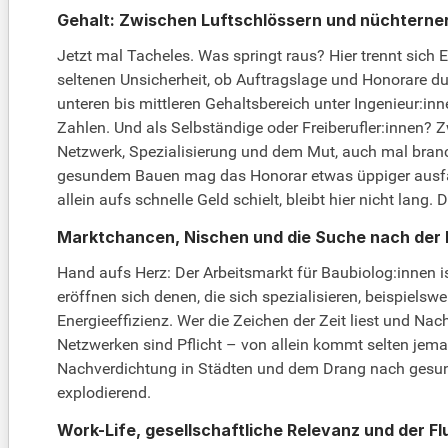
Gehalt: Zwischen Luftschlössern und nüchtern
Jetzt mal Tacheles. Was springt raus? Hier trennt sich 
seltenen Unsicherheit, ob Auftragslage und Honorare du
unteren bis mittleren Gehaltsbereich unter Ingenieur:inn
Zahlen. Und als Selbständige oder Freiberufler:innen? Z
Netzwerk, Spezialisierung und dem Mut, auch mal branch
gesundem Bauen mag das Honorar etwas üppiger ausfal
allein aufs schnelle Geld schielt, bleibt hier nicht lang
Marktchancen, Nischen und die Suche nach der
Hand aufs Herz: Der Arbeitsmarkt für Baubiolog:innen 
eröffnen sich denen, die sich spezialisieren, beispiel
Energieeffizienz. Wer die Zeichen der Zeit liest und Nac
Netzwerken sind Pflicht – von allein kommt selten jem
Nachverdichtung in Städten und dem Drang nach gesund
explodierend.
Work-Life, gesellschaftliche Relevanz und der F