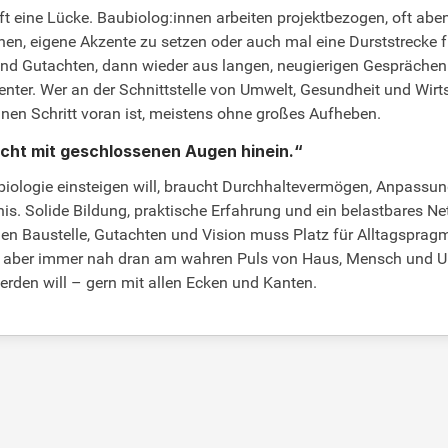
 oft eine Lücke. Baubiolog:innen arbeiten projektbezogen, oft a
hnen, eigene Akzente zu setzen oder auch mal eine Durststrecke fü
und Gutachten, dann wieder aus langen, neugierigen Gesprächen
er. Wer an der Schnittstelle von Umwelt, Gesundheit und Wirtscha
einen Schritt voran ist, meistens ohne großes Aufheben.
nicht mit geschlossenen Augen hinein.“
aubiologie einsteigen will, braucht Durchhaltevermögen, Anpassu
s. Solide Bildung, praktische Erfahrung und ein belastbares Net
chen Baustelle, Gutachten und Vision muss Platz für Alltagspr
rös, aber immer nah dran am wahren Puls von Haus, Mensch und Um
erden will – gern mit allen Ecken und Kanten.