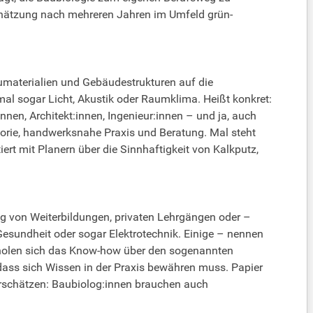
nschätzung nach mehreren Jahren im Umfeld grün-
umaterialien und Gebäudestrukturen auf die
l sogar Licht, Akustik oder Raumklima. Heißt konkret:
en, Architekt:innen, Ingenieur:innen – und ja, auch
eorie, handwerksnahe Praxis und Beratung. Mal steht
rt mit Planern über die Sinnhaftigkeit von Kalkputz,
ang von Weiterbildungen, privaten Lehrgängen oder –
esundheit oder sogar Elektrotechnik. Einige – nennen
n, holen sich das Know-how über den sogenannten
 dass sich Wissen in der Praxis bewähren muss. Papier
nterschätzen: Baubiolog:innen brauchen auch