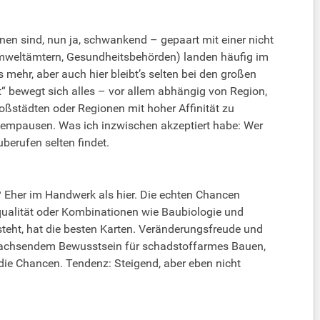
nnen sind, nun ja, schwankend – gepaart mit einer nicht
i Umweltämtern, Gesundheitsbehörden) landen häufig im
 mehr, aber auch hier bleibt’s selten bei den großen
t“ bewegt sich alles – vor allem abhängig von Region,
roßstädten oder Regionen mit hoher Affinität zu
empausen. Was ich inzwischen akzeptiert habe: Wer
uberufen selten findet.
? Eher im Handwerk als hier. Die echten Chancen
squalität oder Kombinationen wie Baubiologie und
ersteht, hat die besten Karten. Veränderungsfreude und
t wachsendem Bewusstsein für schadstoffarmes Bauen,
e Chancen. Tendenz: Steigend, aber eben nicht