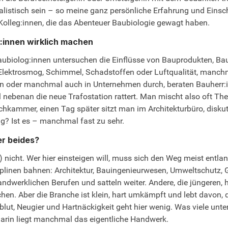
realistisch sein – so meine ganz persönliche Erfahrung und Ei
olleg:innen, die das Abenteuer Baubiologie gewagt haben.
innen wirklich machen
aubiolog:innen untersuchen die Einflüsse von Bauprodukten, Ba
lektrosmog, Schimmel, Schadstoffen oder Luftqualität, manchma
n oder manchmal auch in Unternehmen durch, beraten Bauherr:inn
 nebenan die neue Trafostation rattert. Man mischt also oft Th
mmer, einen Tag später sitzt man im Architekturbüro, diskutie
g? Ist es – manchmal fast zu sehr.
er beides?
) nicht. Wer hier einsteigen will, muss sich den Weg meist entl
plinen bahnen: Architektur, Bauingenieurwesen, Umweltschutz, G
andwerklichen Berufen und satteln weiter. Andere, die jüngere
hen. Aber die Branche ist klein, hart umkämpft und lebt davon,
erzblut, Neugier und Hartnäckigkeit geht hier wenig. Was viele u
arin liegt manchmal das eigentliche Handwerk.