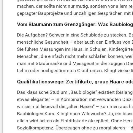
machen, der sollte nicht nur mutig, sondern vor allem 
geprägter Bauprojekte und unzähligen Gesprächen mit K
Vom Blaumann zum Grenzgänger: Was Baubiolog:
Die Aufgaben? Schwer in eine Schublade zu stecken. B
menschliche Gesundheit – aber auch den Einfluss von E
Sie führen Messungen im Haus, in Schulen, Kindergärte
Menschen, die einfach nicht mehr schlafen können, weil
man mit Staubmaske und Messgerät in der zugigen Dachka
Lehm oder hochgedämmten Glasfronten. Klingt vielseiti
Qualifikationswege: Zertifikate, graue Haare od
Das klassische Studium „Baubiologie“ existiert (bislang
etwas eleganter – in Kombination mit verwandten Diszi
wir sie mal liebevoll die „alten Hasen“ – kommen aus h
Baubiologen-Kurs. Klingt nach Wildwuchs? Ja, ein bissc
allein wird selten als Eintrittskarte akzeptiert. Ohne H
Sozialkompetenz. Überzeugen ohne zu moralisieren – d