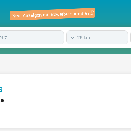
Anzeigen mit Bewerbergarantie
Neu:
25 km
s
te