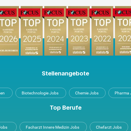
Stellenangebote
men
Biotechnologie Jobs
Chemie Jobs
Pharma 
Top Berufe
 Jobs
Facharzt Innere Medizin Jobs
Chefarzt Jobs