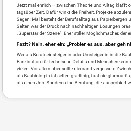
Jetzt mal ehrlich – zwischen Theorie und Alltag klafft
tagsüber Zeit. Dafür winkt die Freiheit, Projekte abzule
Segen: Mal besteht der Berufsalltag aus Papierbergen 
Selten war der Druck nach nachhaltigen Lösungen präsent
„Superstar der Szene“. Eher stiller Möglichmacher, der 
Fazit? Nein, eher ein: „Probier es aus, aber geh 
Wer als Berufseinsteiger:in oder Umsteiger:in in die B
Faszination für technische Details und Menschenkenntni
vieles. Vor allem aber sollte niemand vergessen: Zwis
als Baubiolog:in ist selten gradlinig, fast nie glamou
als einen Job. Sondern eine Berufung, die ausprobiert w