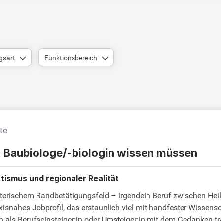
gsart
Funktionsbereich
te
h Baubiologe/-biologin wissen müssen
tismus und regionaler Realität
erischem Randbetätigungsfeld – irgendein Beruf zwischen Heiler
praxisnahes Jobprofil, das erstaunlich viel mit handfester Wiss
ch als Berufseinsteiger:in oder Umsteiger:in mit dem Gedanken 