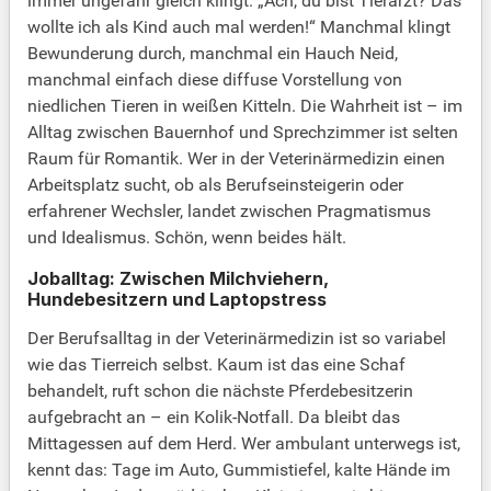
immer ungefähr gleich klingt. „Ach, du bist Tierarzt? Das
wollte ich als Kind auch mal werden!“ Manchmal klingt
Bewunderung durch, manchmal ein Hauch Neid,
manchmal einfach diese diffuse Vorstellung von
niedlichen Tieren in weißen Kitteln. Die Wahrheit ist – im
Alltag zwischen Bauernhof und Sprechzimmer ist selten
Raum für Romantik. Wer in der Veterinärmedizin einen
Arbeitsplatz sucht, ob als Berufseinsteigerin oder
erfahrener Wechsler, landet zwischen Pragmatismus
und Idealismus. Schön, wenn beides hält.
Joballtag: Zwischen Milchviehern,
Hundebesitzern und Laptopstress
Der Berufsalltag in der Veterinärmedizin ist so variabel
wie das Tierreich selbst. Kaum ist das eine Schaf
behandelt, ruft schon die nächste Pferdebesitzerin
aufgebracht an – ein Kolik-Notfall. Da bleibt das
Mittagessen auf dem Herd. Wer ambulant unterwegs ist,
kennt das: Tage im Auto, Gummistiefel, kalte Hände im