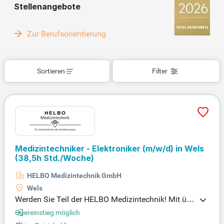
Stellenangebote
Zur Berufsorientierung
Sortieren
Filter
Medizintechniker - Elektroniker
(m/w/d)
in Wels
(38,5h Std./Woche)
HELBO Medizintechnik GmbH
Wels
Werden Sie Teil der HELBO Medizintechnik! Mit üb
er 35 Jahren Erfahrung in innovativer Laser-Therap
Quereinstieg möglich
ie suchen wir einen Medizintechniker – Elektroniker