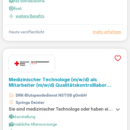
Gutes Betriebsklima
(m/w/d) zur Verstärkung unseres engagierten Tea
Vollzeit
ms in Wels. Bewerben Sie sich jetzt!
weitere Benefits
mehr erfahren
Heute veröffentlicht
Medizinischer Technologe
(m/w/d)
als
Mitarbeiter
(m/w/d)
Qualitätskontrolllabor
(VMTA, BTA, PTA, CTA)
DRK-Blutspendedienst NSTOB gGmbH
Springe Deister
Sie sind medizinischer Technologe oder haben ein
e ähnliche Ausbildung? Dann ist unsere Stelle gen
Festanstellung
au das Richtige für Sie! Wir suchen eine engagierte
Betriebliche Altersvorsorge
Persönlichkeit mit sorgfältiger Arbeitsweise und id