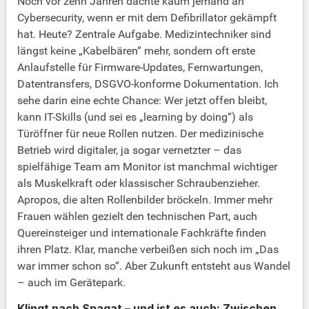
Noch vor zehn Jahren dachte kaum jemand an
Cybersecurity, wenn er mit dem Defibrillator gekämpft
hat. Heute? Zentrale Aufgabe. Medizintechniker sind
längst keine „Kabelbären“ mehr, sondern oft erste
Anlaufstelle für Firmware-Updates, Fernwartungen,
Datentransfers, DSGVO-konforme Dokumentation. Ich
sehe darin eine echte Chance: Wer jetzt offen bleibt,
kann IT-Skills (und sei es „learning by doing“) als
Türöffner für neue Rollen nutzen. Der medizinische
Betrieb wird digitaler, ja sogar vernetzter – das
spielfähige Team am Monitor ist manchmal wichtiger
als Muskelkraft oder klassischer Schraubenzieher.
Apropos, die alten Rollenbilder bröckeln. Immer mehr
Frauen wählen gezielt den technischen Part, auch
Quereinsteiger und internationale Fachkräfte finden
ihren Platz. Klar, manche verbeißen sich noch im „Das
war immer schon so“. Aber Zukunft entsteht aus Wandel
– auch im Gerätepark.
Klingt nach Spagat – und ist es auch: Zwischen