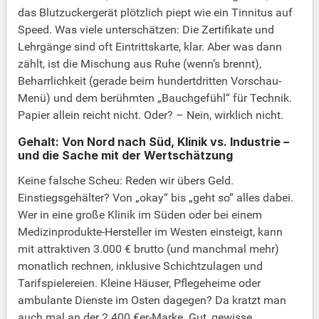
das Blutzuckergerät plötzlich piept wie ein Tinnitus auf
Speed. Was viele unterschätzen: Die Zertifikate und
Lehrgänge sind oft Eintrittskarte, klar. Aber was dann
zählt, ist die Mischung aus Ruhe (wenn’s brennt),
Beharrlichkeit (gerade beim hundertdritten Vorschau-
Menü) und dem berühmten „Bauchgefühl“ für Technik.
Papier allein reicht nicht. Oder? – Nein, wirklich nicht.
Gehalt: Von Nord nach Süd, Klinik vs. Industrie –
und die Sache mit der Wertschätzung
Keine falsche Scheu: Reden wir übers Geld.
Einstiegsgehälter? Von „okay“ bis „geht so“ alles dabei.
Wer in eine große Klinik im Süden oder bei einem
Medizinprodukte-Hersteller im Westen einsteigt, kann
mit attraktiven 3.000 € brutto (und manchmal mehr)
monatlich rechnen, inklusive Schichtzulagen und
Tarifspielereien. Kleine Häuser, Pflegeheime oder
ambulante Dienste im Osten dagegen? Da kratzt man
auch mal an der 2.400 €er-Marke. Gut, gewisse