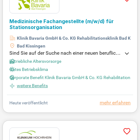
Medizinische Fachangestellte
(m/w/d)
für
Stationsorganisation
Klinik Bavaria GmbH & Co. KG Rehabilitationsklinik Bad Kissi
Bad Kissingen
Sind Sie auf der Suche nach einer neuen berufliche
n Herausforderung im Gesundheitswesen? Wir suc
Betriebliche Altersvorsorge
hen derzeit eine engagierte Medizinische Fachange
Gutes Betriebsklima
stellte (m/w/d), die unser interdisziplinäres Team v
Corporate Benefit Klinik Bavaria GmbH & Co. KG Rehabilitationsklin
erstärkt. In dieser Schlüsselposition koordinieren Si
e den Informationsfluss zwischen Ärzten und Pfleg
weitere Benefits
ekräften. Ihr medizinisches Know-how ist genauso
wichtig wie Ihre Kommunikationsfähigkeit. Werden
mehr erfahren
Heute veröffentlicht
Sie Teil eines professionellen Umfelds, in dem Sie
aktiv zur Gesundung unserer Patienten beitragen k
önnen. Bewerben Sie sich noch heute und setzen S
ie Ihre Fähigkeiten für eine herausragende Patiente
nbegleitung ein!