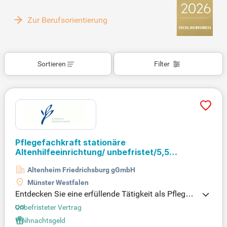
Zur Berufsorientierung
Sortieren
Filter
Pflegefachkraft stationäre
Altenhilfeeinrichtung/ unbefristet/5,5
TageWoche
Altenheim Friedrichsburg gGmbH
Münster Westfalen
Entdecken Sie eine erfüllende Tätigkeit als Pflegefa
chkraft in unserer stationären Altenhilfeeinrichtung
Unbefristeter Vertrag
in Münster. Bei uns stehen die Bedürfnisse unserer
Weihnachtsgeld
Bewohner*innen an erster Stelle, da wir respektvoll