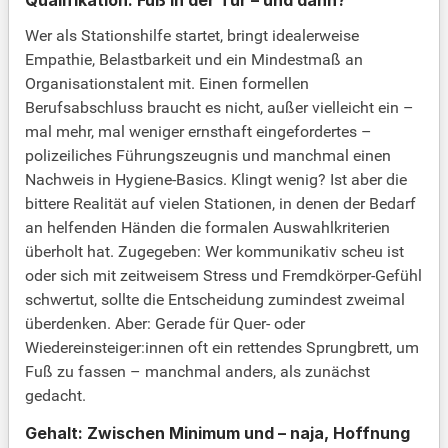
Qualifikation: Fuß in der Tür – und dann?
Wer als Stationshilfe startet, bringt idealerweise
Empathie, Belastbarkeit und ein Mindestmaß an
Organisationstalent mit. Einen formellen
Berufsabschluss braucht es nicht, außer vielleicht ein –
mal mehr, mal weniger ernsthaft eingefordertes –
polizeiliches Führungszeugnis und manchmal einen
Nachweis in Hygiene-Basics. Klingt wenig? Ist aber die
bittere Realität auf vielen Stationen, in denen der Bedarf
an helfenden Händen die formalen Auswahlkriterien
überholt hat. Zugegeben: Wer kommunikativ scheu ist
oder sich mit zeitweisem Stress und Fremdkörper-Gefühl
schwertut, sollte die Entscheidung zumindest zweimal
überdenken. Aber: Gerade für Quer- oder
Wiedereinsteiger:innen oft ein rettendes Sprungbrett, um
Fuß zu fassen – manchmal anders, als zunächst
gedacht.
Gehalt: Zwischen Minimum und – naja, Hoffnung