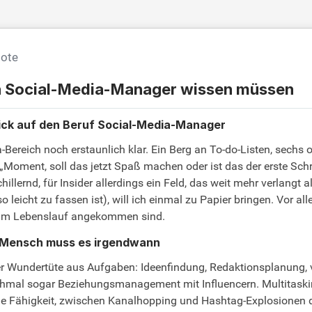
bote
ch Social-Media-Manager wissen müssen
lick auf den Beruf Social-Media-Manager
Bereich noch erstaunlich klar. Ein Berg an To-do-Listen, sechs 
Moment, soll das jetzt Spaß machen oder ist das der erste Schri
lernd, für Insider allerdings ein Feld, das weit mehr verlangt 
eicht zu fassen ist), will ich einmal zu Papier bringen. Vor all
t im Lebenslauf angekommen sind.
er Mensch muss es irgendwann
iner Wundertüte aus Aufgaben: Ideenfindung, Redaktionsplanung
al sogar Beziehungsmanagement mit Influencern. Multitasking?
ie Fähigkeit, zwischen Kanalhopping und Hashtag-Explosionen d