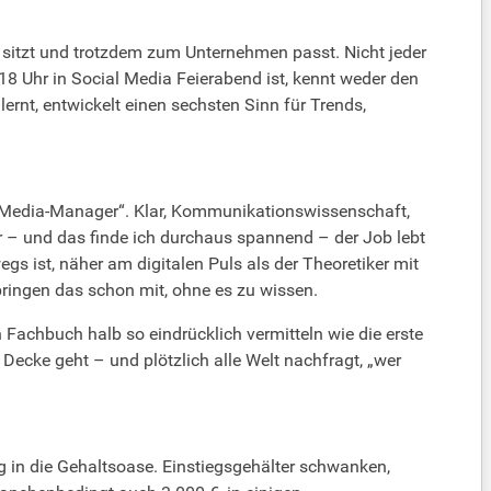
ch sitzt und trotzdem zum Unternehmen passt. Nicht jeder
m 18 Uhr in Social Media Feierabend ist, kennt weder den
ernt, entwickelt einen sechsten Sinn für Trends,
l-Media-Manager“. Klar, Kommunikationswissenschaft,
er – und das finde ich durchaus spannend – der Job lebt
gs ist, näher am digitalen Puls als der Theoretiker mit
bringen das schon mit, ohne es zu wissen.
Fachbuch halb so eindrücklich vermitteln wie die erste
ecke geht – und plötzlich alle Welt nachfragt, „wer
g in die Gehaltsoase. Einstiegsgehälter schwanken,