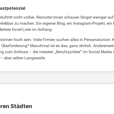
rustpotenzial
Auftritt nicht vorbei. Recruiter:innen schauen längst weniger a
lebbar zu machen. Ein eigener Blog, ein Instagram-Projekt, ein kl
dertste Excel-Liste im Anhang.
können hoch sein. Viele Firmen suchen alles in Personalunion: Kon
 Überforderung? Manchmal ist es das, ganz ehrlich. Andererseits:
tung zum Schluss – die meisten „Berufszyniker“ im Social Medi
 – aber selten Langeweile.
ren Städten