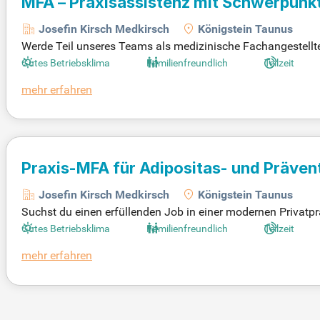
MFA – Praxisassistenz mit Schwerpunkt
Josefin Kirsch Medkirsch
Königstein Taunus
Werde Teil unseres Teams als medizinische Fachangestellte 
glichkeit, echte Medizin zu praktizieren und individuelle Pa
Gutes Betriebsklima
Familienfreundlich
Teilzeit
zeiten und familienfreundlichen Bedingungen ermöglichen d
mehr erfahren
du von Kolleg:innen unterstützt und gefördert. Zudem profi
er Adipositasmedizin aktiv mit und bringe deine Ideen in ei
Praxis-MFA für Adipositas- und Präve
Josefin Kirsch Medkirsch
Königstein Taunus
Suchst du einen erfüllenden Job in einer modernen Privatpra
r bieten dir die Möglichkeit, in Teilzeit oder Vollzeit als Me
Gutes Betriebsklima
Familienfreundlich
Teilzeit
nde Terminzeit, sodass du deinen Patienten die Aufmerksamk
mehr erfahren
kaum Überstunden und die Möglichkeit, in den Schulferien
tarte deine berufliche Weiterentwicklung!