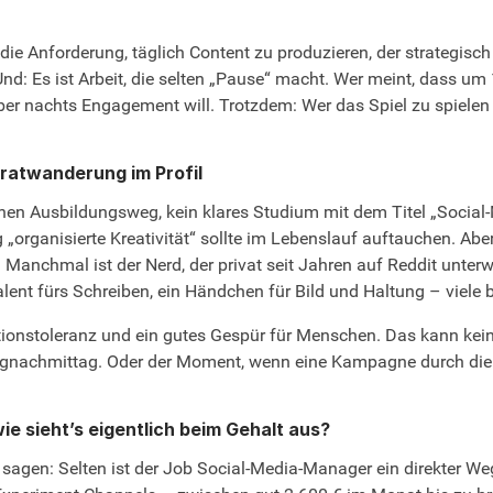
n die Anforderung, täglich Content zu produzieren, der strategis
. Und: Es ist Arbeit, die selten „Pause“ macht. Wer meint, dass u
ber nachts Engagement will. Trotzdem: Wer das Spiel zu spielen l
Gratwanderung im Profil
enen Ausbildungsweg, kein klares Studium mit dem Titel „Socia
„organisierte Kreativität“ sollte im Lebenslauf auftauchen. Ab
anchmal ist der Nerd, der privat seit Jahren auf Reddit unterwe
lent fürs Schreiben, ein Händchen für Bild und Haltung – viele 
ionstoleranz und ein gutes Gespür für Menschen. Das kann kein 
agnachmittag. Oder der Moment, wenn eine Kampagne durch die D
ie sieht’s eigentlich beim Gehalt aus?
 sagen: Selten ist der Job Social-Media-Manager ein direkter We