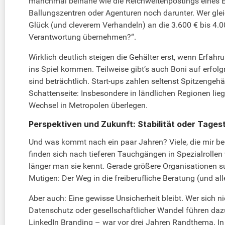
manchmal beinahe wie die Reichweitenpostings eines E
Ballungszentren oder Agenturen noch darunter. Wer gleic
Glück (und cleverem Verhandeln) an die 3.600 € bis 4.
Verantwortung übernehmen?“.
Wirklich deutlich steigen die Gehälter erst, wenn Erf
ins Spiel kommen. Teilweise gibt’s auch Boni auf erfol
sind beträchtlich. Start-ups zahlen seltenst Spitzeng
Schattenseite: Insbesondere in ländlichen Regionen liege
Wechsel in Metropolen überlegen.
Perspektiven und Zukunft: Stabilität oder Tages
Und was kommt nach ein paar Jahren? Viele, die mir beg
finden sich nach tieferen Tauchgängen in Spezialrollen w
länger man sie kennt. Gerade größere Organisationen s
Mutigen: Der Weg in die freiberufliche Beratung (und al
Aber auch: Eine gewisse Unsicherheit bleibt. Wer sich nic
Datenschutz oder gesellschaftlicher Wandel führen dazu,
LinkedIn Branding – war vor drei Jahren Randthema. In 