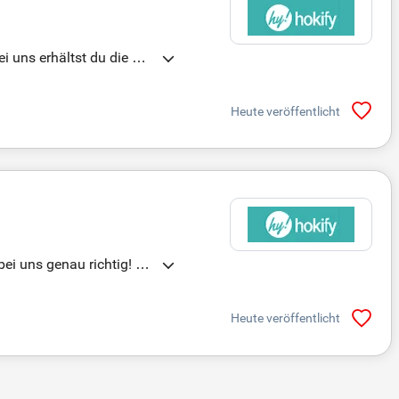
i uns erhältst du die Mö
 Unsere planbaren Arbeits
rtschätzenden Team wirst
Heute veröffentlicht
n. Gestalte die Zukunft d
bei uns genau richtig! Wi
ält jeder Patient eine Stu
planbare Arbeitszeiten,
Heute veröffentlicht
nigstein im Taunus und s