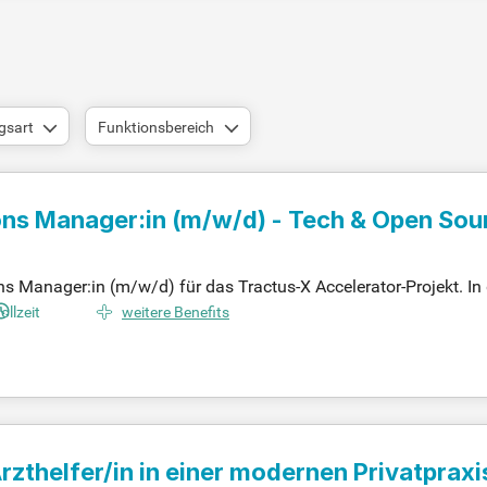
gsart
Funktionsbereich
ns Manager:in
(m/w/d)
- Tech & Open Sour
anager:in (m/w/d) für das Tractus-X Accelerator-Projekt. In d
euesten Entwicklungen rund um Tractus-X. Du arbeitest eng mi
ollzeit
weitere Benefits
dia- und Event-Kampagnen zu entwickeln. Nutze die Synergien 
n umfassen den Ausbau unserer Online-Präsenz über LinkedIn, W
t der Cloud-IT mit uns!
zthelfer/in in einer modernen Privatpraxi