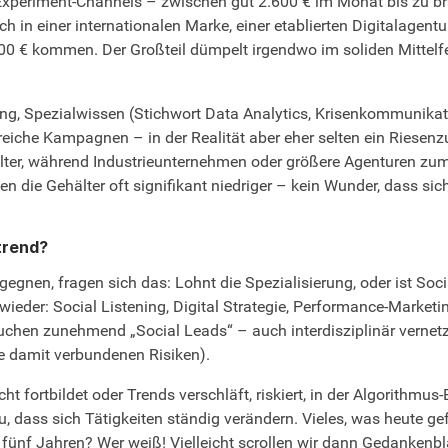
xperiment-Channels – zwischen gut 2.600 € im Monat bis zu br
h in einer internationalen Marke, einer etablierten Digitalagent
000 € kommen. Der Großteil dümpelt irgendwo im soliden Mittel
ahrung, Spezialwissen (Stichwort Data Analytics, Krisenkommuni
greiche Kampagnen – in der Realität aber eher selten ein Riesen
ehälter, während Industrieunternehmen oder größere Agenturen z
n die Gehälter oft signifikant niedriger – kein Wunder, dass sich
trend?
egnen, fragen sich das: Lohnt die Spezialisierung, oder ist Soc
ieder: Social Listening, Digital Strategie, Performance-Marketin
uchen zunehmend „Social Leads“ – auch interdisziplinär vernetz
le damit verbundenen Risiken).
ht fortbildet oder Trends verschläft, riskiert, in der Algorithmu
 dass sich Tätigkeiten ständig verändern. Vieles, was heute gef
fünf Jahren? Wer weiß! Vielleicht scrollen wir dann Gedankenbla