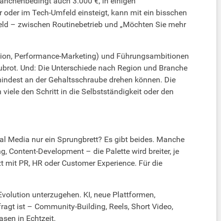
anchenbedingt auch 3.000 €, in einigen
ur oder im Tech-Umfeld einsteigt, kann mit ein bisschen
feld – zwischen Routinebetrieb und „Möchten Sie mehr
kation, Performance-Marketing) und Führungsambitionen
zubrot. Und: Die Unterschiede nach Region und Branche
umindest an der Gehaltsschraube drehen können. Die
 viele den Schritt in die Selbstständigkeit oder den
ial Media nur ein Sprungbrett? Es gibt beides. Manche
g, Content-Development – die Palette wird breiter, je
t mit PR, HR oder Customer Experience. Für die
s-Evolution unterzugehen. KI, neue Plattformen,
ragt ist – Community-Building, Reels, Short Video,
sen in Echtzeit.