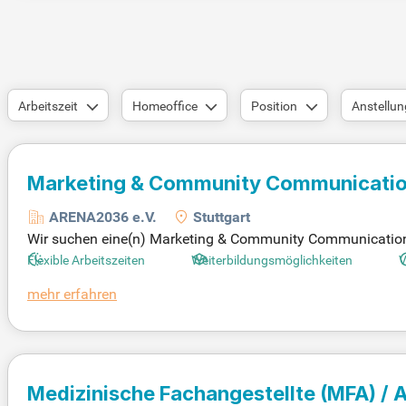
Arbeitszeit
Homeoffice
Position
Anstellun
Marketing & Community Communicatio
Tractus-X Accelerator
ARENA2036 e.V.
Stuttgart
Wir suchen eine(n) Marketing & Community Communications M
stärkst du unseren Außenauftritt und kommunizierst die n
Flexible Arbeitszeiten
Weiterbildungsmöglichkeiten
V
ng und unseren Konsortialpartnern, um kreative Social-Me
mehr erfahren
m Verantwortung für einzelne Teilprojekte. Deine Aufgabe
erde Teil eines dynamischen Teams und gestalte die Zukunf
Medizinische Fachangestellte (MFA) / Ar