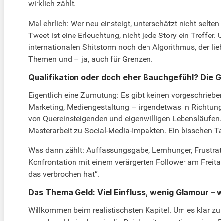
wirklich zählt.
Mal ehrlich: Wer neu einsteigt, unterschätzt nicht selte
Tweet ist eine Erleuchtung, nicht jede Story ein Treffer
internationalen Shitstorm noch den Algorithmus, der lie
Themen und – ja, auch für Grenzen.
Qualifikation oder doch eher Bauchgefühl? Die 
Eigentlich eine Zumutung: Es gibt keinen vorgeschrieb
Marketing, Mediengestaltung – irgendetwas in Richtung 
von Quereinsteigenden und eigenwilligen Lebensläufen. M
Masterarbeit zu Social-Media-Impakten. Ein bisschen Ta
Was dann zählt: Auffassungsgabe, Lernhunger, Frustrat
Konfrontation mit einem verärgerten Follower am Freit
das verbrochen hat“.
Das Thema Geld: Viel Einfluss, wenig Glamour – w
Willkommen beim realistischsten Kapitel. Um es klar zu