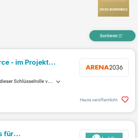
Sortieren
ce - im Projekt
ieser Schlüsselrolle ver
t dem ARENA2036-Marketi
im Netzwerk und übernim
Heute veröffentlicht
ebsite und Newsletter. W
s für