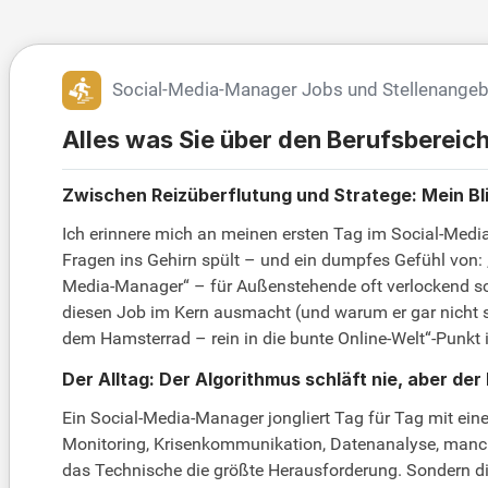
Social-Media-Manager Jobs und Stellenange
Alles was Sie über den Berufsberei
Zwischen Reizüberflutung und Stratege: Mein B
Ich erinnere mich an meinen ersten Tag im Social-Media-
Fragen ins Gehirn spült – und ein dumpfes Gefühl von: „
Media-Manager“ – für Außenstehende oft verlockend schil
diesen Job im Kern ausmacht (und warum er gar nicht so l
dem Hamsterrad – rein in die bunte Online-Welt“-Punk
Der Alltag: Der Algorithmus schläft nie, aber d
Ein Social-Media-Manager jongliert Tag für Tag mit e
Monitoring, Krisenkommunikation, Datenanalyse, manchm
das Technische die größte Herausforderung. Sondern d