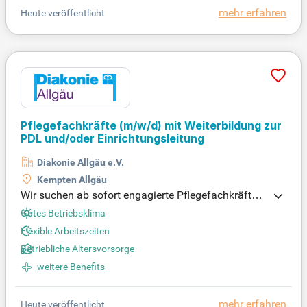
mehr erfahren
Heute veröffentlicht
Pflegefachkräfte
(m/w/d)
mit Weiterbildung zur
PDL und/oder Einrichtungsleitung
Diakonie Allgäu e.V.
Kempten Allgäu
Wir suchen ab sofort engagierte Pflegefachkräfte
(m/w/d) mit Weiterbildung zur PDL und/oder Einri
Gutes Betriebsklima
chtungsleitung für unsere Altenhilfe. Bringen Sie Ih
Flexible Arbeitszeiten
re Fachkompetenz, Ihr Organisationstalent und Ihr
Betriebliche Altersvorsorge
Herz für Menschen bei uns ein. Gemeinsam gestalt
en wir eine wertschätzende und professionelle Pfle
weitere Benefits
ge, die auf Teamgeist und Flexibilität setzt. Ihre Au
fgabe: die Leitung und Weiterentwicklung unserer
mehr erfahren
Heute veröffentlicht