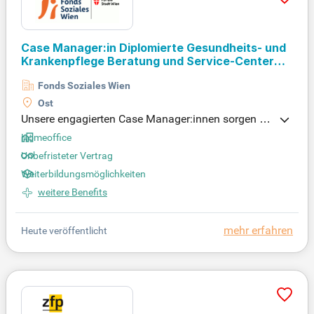
erer Menschen aktiv mit!
Case Manager:in Diplomierte Gesundheits- und
Krankenpflege Beratung und Service-Center
Pflege und Betreuung (26/03/KS)
Fonds Soziales Wien
Ost
Unsere engagierten Case Manager:innen sorgen da
für, dass Familien bestens betreut werden. Vertraue
Homeoffice
n Sie auf unsere Unterstützung, um Ihren Angehöri
Unbefristeter Vertrag
gen die optimale Versorgung zu bieten und zugleic
Weiterbildungsmöglichkeiten
h eigene Freiräume im Alltag zu gewinnen.
weitere Benefits
mehr erfahren
Heute veröffentlicht