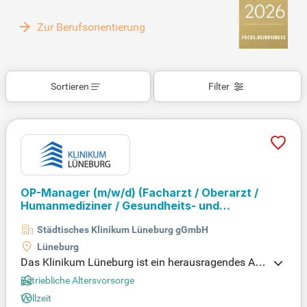
Zur Berufsorientierung
Sortieren
Filter
OP-Manager
(m/w/d)
(Facharzt / Oberarzt /
Humanmediziner / Gesundheits- und
Krankenpfleger / OTA
(m/w/d)
)
Städtisches Klinikum Lüneburg gGmbH
Lüneburg
Das Klinikum Lüneburg ist ein herausragendes Aku
tkrankenhaus mit über 562 Planbetten und speziali
Betriebliche Altersvorsorge
siert auf die Schwerpunktversorgung. Als akademi
Vollzeit
sches Lehrkrankenhaus des Universitätsklinikums