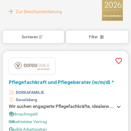
Zur Berufsorientierung
Sortieren
Filter
Pflegefachkraft und Pflegeberater (w/m/d) *
DOREAFAMILIE
Gevelsberg
Wir suchen engagierte Pflegefachkräfte, idealerwei
se staatlich anerkannt (Altenpfleger/in, Krankensch
Weihnachtsgeld
wester/-pfleger). Du bringst Qualifikationen nach §
Unbefristeter Vertrag
37 Abs. 3 und § 45 SGB XI sowie Kommunikations
Flexible Arbeitszeiten
- und Moderationsfähigkeiten mit. Berufserfahrung