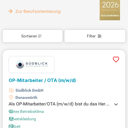
Zur Berufsorientierung
Sortieren
Filter
OP-Mitarbeiter / OTA
(m/w/d)
Südblick GmbH
Donauwörth
Als OP-Mitarbeiter/OTA (m/w/d) bist du das Herzst
ück unseres ambulanten OP-Teams. Du empfängst
Gutes Betriebsklima
Patientinnen und Patienten herzlich, damit sie sich
Arbeitskleidung
rundum betreut fühlen. Mit deinem Team bist du fü
Teilzeit
r die Vorbereitung, Nachsorge und Anästhesie der