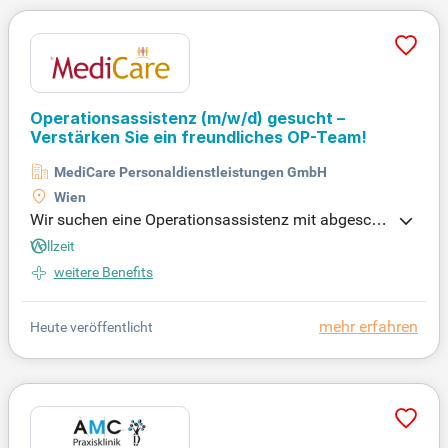
n Sie sich jetzt und erleben Sie, was es heißt, Pfleg
e mit Verantwortung zu leben!
Operationsassistenz
(m/w/d)
gesucht –
Verstärken Sie ein freundliches OP-Team!
MediCare Personaldienstleistungen GmbH
Wien
Wir suchen eine Operationsassistenz mit abgeschl
ossener Ausbildung. Ihre Stärke? Teamarbeit, Orga
Vollzeit
nisation und kommunikativer Umgang. Profitieren
weitere Benefits
Sie von einem fixen Monatsdienstplan – flexible Ei
nsätze und Überstunden nach Wunsch. Bewerben
Sie sich jetzt!
mehr erfahren
Heute veröffentlicht