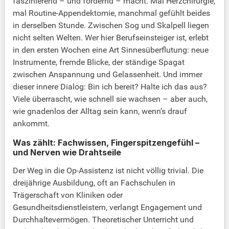
faszinierend – und fordernd – macht. Mal Herzchirurgie,
mal Routine-Appendektomie, manchmal gefühlt beides
in derselben Stunde. Zwischen Sog und Skalpell liegen
nicht selten Welten. Wer hier Berufseinsteiger ist, erlebt
in den ersten Wochen eine Art Sinnesüberflutung: neue
Instrumente, fremde Blicke, der ständige Spagat
zwischen Anspannung und Gelassenheit. Und immer
dieser innere Dialog: Bin ich bereit? Halte ich das aus?
Viele überrascht, wie schnell sie wachsen – aber auch,
wie gnadenlos der Alltag sein kann, wenn’s drauf
ankommt.
Was zählt: Fachwissen, Fingerspitzengefühl –
und Nerven wie Drahtseile
Der Weg in die Op-Assistenz ist nicht völlig trivial. Die
dreijährige Ausbildung, oft an Fachschulen in
Trägerschaft von Kliniken oder
Gesundheitsdienstleistern, verlangt Engagement und
Durchhaltevermögen. Theoretischer Unterricht und