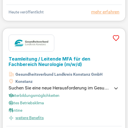
n Sie die studentische Betreuung.
mehr erfahren
Heute veröffentlicht
Teamleitung / Leitende MFA für den
Fachbereich Neurologie
(m/w/d)
Gesundheitsverbund Landkreis Konstanz GmbH
Konstanz
Suchen Sie eine neue Herausforderung im Gesund
heitswesen? Werden Sie Teamleiter/in in der Neuro
Weiterbildungsmöglichkeiten
logischen Praxis am MVZ Konstanz! In dieser Vollz
Gutes Betriebsklima
eitposition leiten Sie das Praxisteam und optimiere
Kantine
n die Abläufe in enger Zusammenarbeit mit der Ärz
tlichen und Betriebsleitung. Ihre Aufgaben umfass
weitere Benefits
en die Dienstplanung, Qualitätsmanagement und L