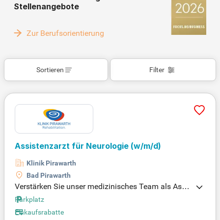
Stellenangebote
Zur Berufsorientierung
Sortieren
Filter
Assistenzarzt für Neurologie (w/m/d)
Klinik Pirawarth
Bad Pirawarth
Verstärken Sie unser medizinisches Team als Assi
stenzarzt für Neurologie (w/m/d)! Profitieren Sie v
Parkplatz
on vielfältigen ärztlichen Tätigkeiten gemäß der Är
Einkaufsrabatte
zte-Ausbildungsordnung, abgestimmt auf Ihren ind