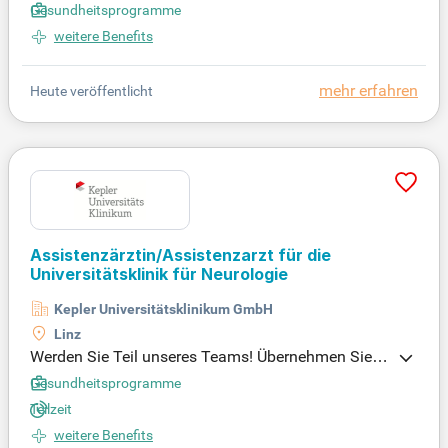
Gesundheitsprogramme
ividuellen Ausbildungsstand. Bewerben Sie sich jet
weitere Benefits
zt!
mehr erfahren
Heute veröffentlicht
Assistenzärztin/Assistenzarzt für die
Universitätsklinik für Neurologie
Kepler Universitätsklinikum GmbH
Linz
Werden Sie Teil unseres Teams! Übernehmen Sie ä
rztliche Tätigkeiten gemäß der aktuellen Ausbildun
Gesundheitsprogramme
gsordnungen, führen Sie neurologische Untersuchu
Teilzeit
ngen durch, stellen Sie Diagnosen, beteiligen Sie si
weitere Benefits
ch an interdisziplinären Besprechungen und förder