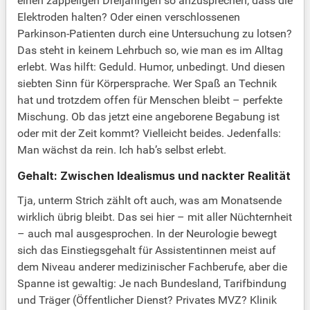
einen zappeligen Dreijährigen so anzusprechen, dass die
Elektroden halten? Oder einen verschlossenen
Parkinson-Patienten durch eine Untersuchung zu lotsen?
Das steht in keinem Lehrbuch so, wie man es im Alltag
erlebt. Was hilft: Geduld. Humor, unbedingt. Und diesen
siebten Sinn für Körpersprache. Wer Spaß an Technik
hat und trotzdem offen für Menschen bleibt – perfekte
Mischung. Ob das jetzt eine angeborene Begabung ist
oder mit der Zeit kommt? Vielleicht beides. Jedenfalls:
Man wächst da rein. Ich hab’s selbst erlebt.
Gehalt: Zwischen Idealismus und nackter Realität
Tja, unterm Strich zählt oft auch, was am Monatsende
wirklich übrig bleibt. Das sei hier – mit aller Nüchternheit
– auch mal ausgesprochen. In der Neurologie bewegt
sich das Einstiegsgehalt für Assistentinnen meist auf
dem Niveau anderer medizinischer Fachberufe, aber die
Spanne ist gewaltig: Je nach Bundesland, Tarifbindung
und Träger (Öffentlicher Dienst? Privates MVZ? Klinik