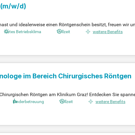
(m/w/d)
ast und idealerweise einen Röntgenschein besitzt, freuen wir u
amfähigkeit sowie Organisationsgeschick. Der Umgang mit Praxis
Gutes Betriebsklima
Vollzeit
weitere Benefits
ttraktive, branchenübliche Vergütung sowie einen modernisierten
 geförderten Altersvorsorge und umfangreichen Fortbildungsmög
ement wertgeschätzt und kannst dich beruflich entfalten.
nologe im Bereich Chirurgisches Röntgen
 Chirurgischen Röntgen am Klinikum Graz! Entdecken Sie spann
hnologien – gestalten Sie mit uns die Zukunft der Diagnostik!
Kinderbetreuung
Vollzeit
weitere Benefits