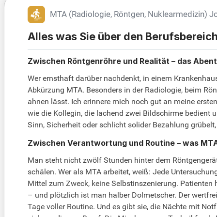
MTA (Radiologie, Röntgen, Nuklearmedizin) J
Alles was Sie über den Berufsberei
Zwischen Röntgenröhre und Realität – das Aben
Wer ernsthaft darüber nachdenkt, in einem Krankenhaus z
Abkürzung MTA. Besonders in der Radiologie, beim Rönt
ahnen lässt. Ich erinnere mich noch gut an meine erst
wie die Kollegin, die lachend zwei Bildschirme bedient
Sinn, Sicherheit oder schlicht solider Bezahlung grübe
Zwischen Verantwortung und Routine – was MTA 
Man steht nicht zwölf Stunden hinter dem Röntgengerät u
schälen. Wer als MTA arbeitet, weiß: Jede Untersuchung
Mittel zum Zweck, keine Selbstinszenierung. Patienten h
– und plötzlich ist man halber Dolmetscher. Der wertfrei
Tage voller Routine. Und es gibt sie, die Nächte mit N