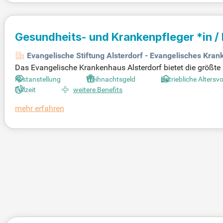
Gesundheits- und Krankenpfleger *in 
Monitoring Station
Evangelische Stiftung Alsterdorf - Evangelisches Kr
Das Evangelische Krankenhaus Alsterdorf bietet die größte 
en auf der Video-EEG-Intensivstation rund um die Uhr überwa
Festanstellung
Weihnachtsgeld
Betriebliche Altersv
er Epilepsie und anderen möglichen Ursachen zu unterschei
Teilzeit
weitere Benefits
fizierten Gesundheits- und Krankenpfleger*innen sowie MTA-
mehr erfahren
hkräfte in der Epilepsie-Diagnostik – für eine optimale Be