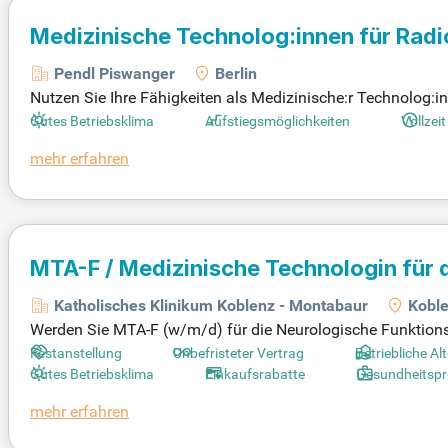
Medizinische Technolog:innen für Rad
Pendl Piswanger
Berlin
Nutzen Sie Ihre Fähigkeiten als Medizinische:r Technolog:
spannenden Umfeld. Bewerben Sie sich und entfalten Sie Ih
Gutes Betriebsklima
Aufstiegsmöglichkeiten
Vollzeit
mehr erfahren
MTA-F / Medizinische Technologin für 
Katholisches Klinikum Koblenz - Montabaur
Kobl
Werden Sie MTA-F (w/m/d) für die Neurologische Funktionsdi
g mit einem Gehalt von 3.600–4.500 €/Monat. In unserer Kli
Festanstellung
Unbefristeter Vertrag
Betriebliche Al
beiten mit innovativen diagnostischen Verfahren. Diese Stel
Gutes Betriebsklima
Einkaufsrabatte
Gesundheitsp
Katholische Klinikum Koblenz, Montabaur, ist ein renommie
Vollzeit
weitere Benefits
mehr erfahren
wicklungschancen. Werden Sie Teil unseres engagierten Tea