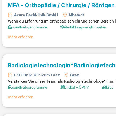
MFA - Orthopädie / Chirurgie / Röntgen
Acura Fachklinik GmbH
Albstadt
Wenn du Erfahrung im orthopädisch-chirurgischen Bereich h
Du verfügst über freundliches Auftreten, Empathie und Te
Gesundheitsprogramme
Weiterbildungsmöglichkeiten
Dokumentationssystemen ist dir vertraut. Wir bieten eine a
mehr erfahren
fitierst du von betrieblichen Gesundheitsmaßnahmen, einer
ngenehmen, familiären Arbeitsklima wirst du für dein Engag
Radiologietechnologin*Radiologietech
LKH-Univ. Klinikum Graz
Graz
Verstärken Sie unser Team als Radiologietechnologe*in im
dlungsfelder und bedienen Sie modernste radiologische Tec
Gesundheitsprogramme
Jobticket – ÖPNV
Jobrad
mehr erfahren