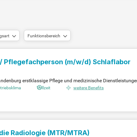
gsart
Funktionsbereich
 / Pflegefachperson
(m/w/d)
Schlaflabor
ndenburg erstklassige Pflege und medizinische Dienstleistunge
en einer sich verändernden Gesellschaft. Unsere 42 Standorte 
triebsklima
Vollzeit
weitere Benefits
starke Karrieremöglichkeiten und attraktive Arbeitsbedingungen.
kräfte (m/w/d) für unser Schlaflabor in Potsdam. Werden Sie Te
!
 die Radiologie (MTR/MTRA)