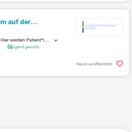
um auf der
 Hier werden Patient*inn
 es, zwischen tatsächlich
Dringend gesucht
Diagnostik. Unsere quali
 sich für engagierte Fac
Heute veröffentlicht