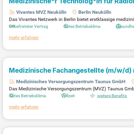
Medizinische*r Technolog*in für Radio
Vivantes MVZ Neukölln
Berlin Neukölln
Das Vivantes Netzwerk in Berlin bietet erstklassige medizi
rde Teil unseres Teams als Medizinische*r Technolog*in für
Unbefristeter Vertrag
Gutes Betriebsklima
Gesundhe
i diagnostischen und therapeutischen Verfahren unterstützen
mehr erfahren
Vertrag und ein attraktives Entgelt nach Tarifvertrag erwa
ölln!
Medizinische Fachangestellte
(m/w/d)
Medizinisches Versorgungszentrum Taunus GmbH
Das Medizinische Versorgungszentrum (MVZ) Taunus GmbH e
edizinische Fachangestellte (m/w/d) mit Röntgenschein. N
Gutes Betriebsklima
Vollzeit
weitere Benefits
ung am Röntgengerät. Sie bringen eine abgeschlossene Ausbi
mehr erfahren
er hohen sozialen Kompetenz und Ihrem organisatorischen T
en Sie uns, höchste Qualitäts- und Servicestandards zu erre