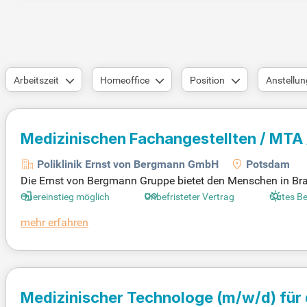
Arbeitszeit
Homeoffice
Position
Anstellun
Medizinischen Fachangestellten / MTA
Poliklinik Ernst von Bergmann GmbH
Potsdam
Die Ernst von Bergmann Gruppe bietet den Menschen in Bra
itenden meistern wir die gesundheitlichen Herausforderung
Quereinstieg möglich
Unbefristeter Vertrag
Gutes Be
Kliniken und Beratungsstellen. Als Arbeitgeber fördern wir 
mehr erfahren
ierte medizinische Fachangestellte (m/w/d) und Pflegefach
agen Sie dazu bei, das Leben in Brandenburg zu verbessern
Medizinischer Technologe
(m/w/d)
für