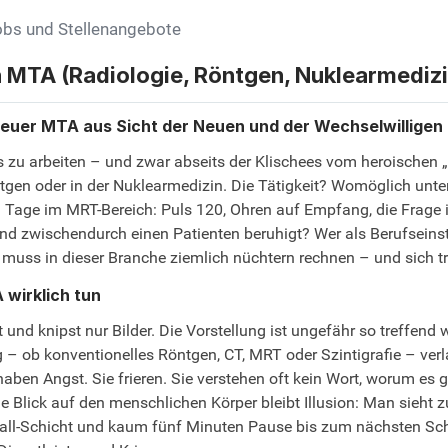
obs und Stellenangebote
ch MTA (Radiologie, Röntgen, Nuklearmediz
teuer MTA aus Sicht der Neuen und der Wechselwilligen
u arbeiten – und zwar abseits der Klischees vom heroischen „whi
gen oder in der Nuklearmedizin. Die Tätigkeit? Womöglich unte
en Tage im MRT-Bereich: Puls 120, Ohren auf Empfang, die Frage
 und zwischendurch einen Patienten beruhigt? Wer als Berufseins
lt, muss in dieser Branche ziemlich nüchtern rechnen – und sich
wirklich tun
nd knipst nur Bilder. Die Vorstellung ist ungefähr so treffend w
 – ob konventionelles Röntgen, CT, MRT oder Szintigrafie – ver
aben Angst. Sie frieren. Sie verstehen oft kein Wort, worum es g
e Blick auf den menschlichen Körper bleibt Illusion: Man sieht zu 
otfall-Schicht und kaum fünf Minuten Pause bis zum nächsten Sch