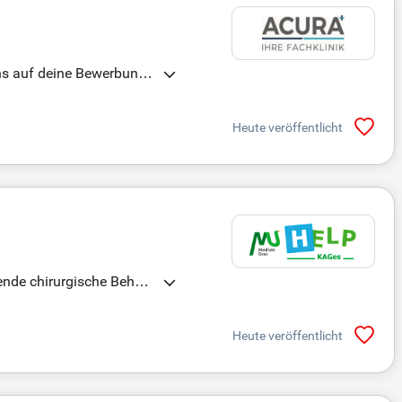
ns auf deine Bewerbung.
software und digitalen
 Arbeitsplatz. Zudem pro
Heute veröffentlicht
lichkeiten. In unserem a
ende chirurgische Behan
Heute veröffentlicht