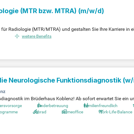
iologie (MTR bzw. MTRA)
(m/w/d)
in für Radiologie (MTR/MTRA) und gestalten Sie Ihre Karriere i
r Potenzial!
weitere Benefits
die Neurologische Funktionsdiagnostik (w
enz
agnostik im Brüderhaus Koblenz! Ab sofort erwartet Sie ein unb
nik für Neurologie profitieren Sie von einem modernen, vielseit
tersvorsorge
Kinderbetreuung
Familienfreundlich
le ist zunächst befristet, bietet jedoch die Möglichkeit zur unb
rogramme
Jobrad
Homeoffice
Work-Life-Balance
rtes Lehrkrankenhaus der Universitätsmedizin Mainz und bietet
ms und tragen Sie zu einer optimalen Versorgung neurologische