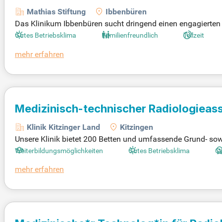
Mathias Stiftung
Ibbenbüren
Das Klinikum Ibbenbüren sucht dringend einen engagierten M
eilzeit an. Ihre Aufgaben umfassen die radiologische Diagn
Gutes Betriebsklima
Familienfreundlich
Teilzeit
nen Sie auch im MRT und der bildgesteuerten Intervention 
mehr erfahren
as sich für das Wohlbefinden der Menschen einsetzt. Bewerbe
Medizinisch-technischer Radiologieas
Klinik Kitzinger Land
Kitzingen
Unsere Klinik bietet 200 Betten und umfassende Grund- so
und Innere Medizin. Wir sind spezialisiert auf modernste 
Weiterbildungsmöglichkeiten
Gutes Betriebsklima
Co
Fachkräfte führen fachgerechte Röntgenaufträge für stati
mehr erfahren
men mobile Röntgengeräte für radiologische Notfallaufna
kümmern uns um die Patientenbetreuung. Die Überprüfung re
unseres umfassenden Services.