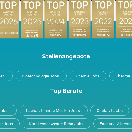
Stellenangebote
men
Biotechnologie Jobs
Chemie Jobs
Pharma 
Top Berufe
 Jobs
Facharzt Innere Medizin Jobs
Chefarzt Jobs
er Jobs
Krankenschwester Reha Jobs
Facharzt Allgeme