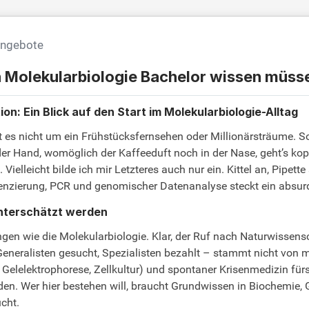
angebote
h Molekularbiologie Bachelor wissen müss
n: Ein Blick auf den Start im Molekularbiologie-Alltag
 es nicht um ein Frühstücksfernsehen oder Millionärsträume. Son
er Hand, womöglich der Kaffeeduft noch in der Nase, geht’s kopf
ielleicht bilde ich mir Letzteres auch nur ein. Kittel an, Pipett
nzierung, PCR und genomischer Datenanalyse steckt ein absurd v
 unterschätzt werden
en wie die Molekularbiologie. Klar, der Ruf nach Naturwissens
eneralisten gesucht, Spezialisten bezahlt – stammt nicht von mir
Gelelektrophorese, Zellkultur) und spontaner Krisenmedizin fürs
. Wer hier bestehen will, braucht Grundwissen in Biochemie, Gen
ucht.