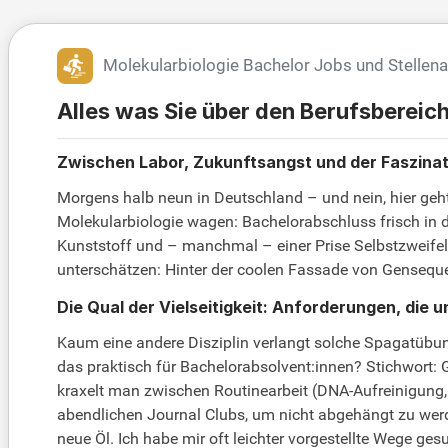
Molekularbiologie Bachelor Jobs und Stellen
Alles was Sie über den Berufsbereic
Zwischen Labor, Zukunftsangst und der Faszinatio
Morgens halb neun in Deutschland – und nein, hier geht
Molekularbiologie wagen: Bachelorabschluss frisch in d
Kunststoff und – manchmal – einer Prise Selbstzweifel. V
unterschätzen: Hinter der coolen Fassade von Genseque
Die Qual der Vielseitigkeit: Anforderungen, die
Kaum eine andere Disziplin verlangt solche Spagatübung
das praktisch für Bachelorabsolvent:innen? Stichwort: G
kraxelt man zwischen Routinearbeit (DNA-Aufreinigung, 
abendlichen Journal Clubs, um nicht abgehängt zu werden
neue Öl. Ich habe mir oft leichter vorgestellte Wege ges