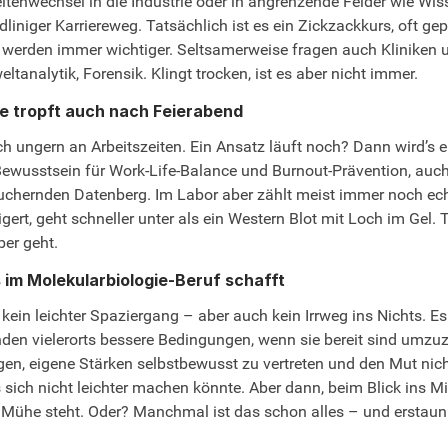
eitenwechsel in die Industrie oder in angrenzende Felder wie W
iniger Karriereweg. Tatsächlich ist es ein Zickzackkurs, oft ge
 werden immer wichtiger. Seltsamerweise fragen auch Klinike
analytik, Forensik. Klingt trocken, ist es aber nicht immer.
e tropft auch nach Feierabend
h ungern an Arbeitszeiten. Ein Ansatz läuft noch? Dann wird’s eben
usstsein für Work-Life-Balance und Burnout-Prävention, auch d
rnden Datenberg. Im Labor aber zählt meist immer noch echte 
gert, geht schneller unter als ein Western Blot mit Loch im Gel. T
er geht.
im Molekularbiologie-Beruf schafft
ein leichter Spaziergang – aber auch kein Irrweg ins Nichts. Es
nden vielerorts bessere Bedingungen, wenn sie bereit sind umzu
egen, eigene Stärken selbstbewusst zu vertreten und den Mut nic
sich nicht leichter machen könnte. Aber dann, beim Blick ins 
de Mühe steht. Oder? Manchmal ist das schon alles – und erstaunl