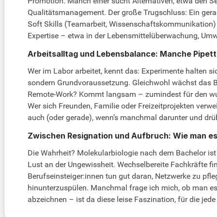
Promotion. Manch einer sucht Alternativen, etwa den S
Qualitätsmanagement. Der große Trugschluss: Ein geradl
Soft Skills (Teamarbeit, Wissenschaftskommunikation)
Expertise – etwa in der Lebensmittelüberwachung, Umwelt
Arbeitsalltag und Lebensbalance: Manche Pipett
Wer im Labor arbeitet, kennt das: Experimente halten sic
sondern Grundvoraussetzung. Gleichwohl wächst das Bew
Remote-Work? Kommt langsam – zumindest für den wuche
Wer sich Freunden, Familie oder Freizeitprojekten verwei
auch (oder gerade), wenn’s manchmal darunter und drüb
Zwischen Resignation und Aufbruch: Wie man es 
Die Wahrheit? Molekularbiologie nach dem Bachelor ist k
Lust an der Ungewissheit. Wechselbereite Fachkräfte fi
Berufseinsteiger:innen tun gut daran, Netzwerke zu pfl
hinunterzuspülen. Manchmal frage ich mich, ob man es 
abzeichnen – ist da diese leise Faszination, für die je