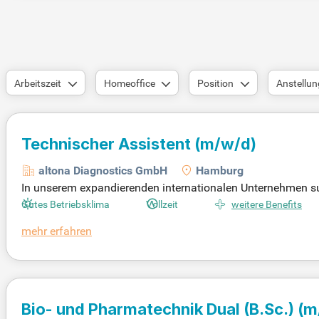
Arbeitszeit
Homeoffice
Position
Anstellun
Technischer Assistent
(m/w/d)
altona Diagnostics GmbH
Hamburg
In unserem expandierenden internationalen Unternehmen su
en im Warenwirtschaftssystem. Bewerber sollten eine Ausbi
Gutes Betriebsklima
Vollzeit
weitere Benefits
verwandten Bereichen mitbringen. Erfahrung in der Medizinpr
mehr erfahren
ert auf eine selbstständige, sorgfältige Arbeitsweise und 
undlichen Betriebsklima. Bewerben Sie sich jetzt und profiti
Bio- und Pharmatechnik Dual (B.Sc.)
(m