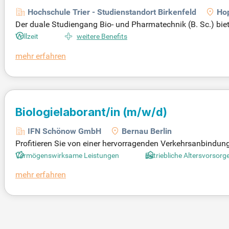
Hochschule Trier - Studienstandort Birkenfeld
Ho
Der duale Studiengang Bio- und Pharmatechnik (B. Sc.) bie
hrung. In acht Semestern lernen die Studierenden die kom
Vollzeit
weitere Benefits
Bereichen umfassend eingesetzt werden und verstehen die 
mehr erfahren
he Analysentechniken sowie die Anforderungen der Qualitä
nfeld in Kooperation mit Industriepartnern und Kammern sta
ech- und Pharmabranche vor.
Biologielaborant/in
(m/w/d)
IFN Schönow GmbH
Bernau Berlin
Profitieren Sie von einer hervorragenden Verkehrsanbindun
n Sie Ihre Anfahrt stressfrei und effizient!
Vermögenswirksame Leistungen
Betriebliche Altersvorsorg
mehr erfahren