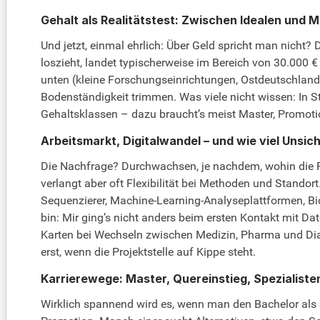
Gehalt als Realitätstest: Zwischen Idealen und M
Und jetzt, einmal ehrlich: Über Geld spricht man nicht
loszieht, landet typischerweise im Bereich von 30.000 
unten (kleine Forschungseinrichtungen, Ostdeutschlan
Bodenständigkeit trimmen. Was viele nicht wissen: In S
Gehaltsklassen – dazu braucht’s meist Master, Promotio
Arbeitsmarkt, Digitalwandel – und wie viel Unsi
Die Nachfrage? Durchwachsen, je nachdem, wohin die Re
verlangt aber oft Flexibilität bei Methoden und Standor
Sequenzierer, Machine-Learning-Analyseplattformen, B
bin: Mir ging’s nicht anders beim ersten Kontakt mit Da
Karten bei Wechseln zwischen Medizin, Pharma und Di
erst, wenn die Projektstelle auf Kippe steht.
Karrierewege: Master, Quereinstieg, Spezialiste
Wirklich spannend wird es, wenn man den Bachelor als Sp