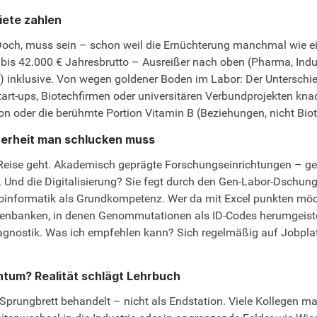
iete zahlen
? Doch, muss sein – schon weil die Ernüchterung manchmal wie ei
€ bis 42.000 € Jahresbrutto – Ausreißer nach oben (Pharma, In
d) inklusive. Von wegen goldener Boden im Labor: Der Untersch
tart-ups, Biotechfirmen oder universitären Verbundprojekten kn
n oder die berühmte Portion Vitamin B (Beziehungen, nicht Biot
cherheit man schlucken muss
ise geht. Akademisch geprägte Forschungseinrichtungen – gerne 
t. Und die Digitalisierung? Sie fegt durch den Gen-Labor-Dschung
ioinformatik als Grundkompetenz. Wer da mit Excel punkten möc
tenbanken, in denen Genommutationen als ID-Codes herumgeistern.
agnostik. Was ich empfehlen kann? Sich regelmäßig auf Jobpla
ntum? Realität schlägt Lehrbuch
rungbrett behandelt – nicht als Endstation. Viele Kollegen mach