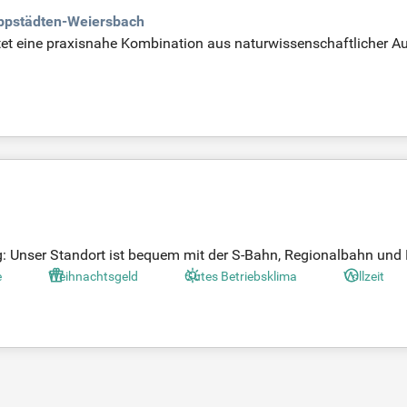
ppstädten-Weiersbach
tet eine praxisnahe Kombination aus naturwissenschaftlicher A
plexen Prozesse der Biotechnologie und Pharmazie kennen. Abso
relevanten Produktions- und Analysemethoden. Wichtige Kenntn
tssicherung für die Wirkstoffzulassung. Die Ausbildung findet
tt. Dieser innovative Studiengang bereitet optimal auf die Hera
g: Unser Standort ist bequem mit der S-Bahn, Regionalbahn und 
e
Weihnachtsgeld
Gutes Betriebsklima
Vollzeit