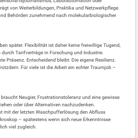
issenschaftsjournalismus, Laborautomation oder
prägt von Weiterbildungen, Praktika und Netzwerkpflege.
n und Behörden zunehmend nach molekularbiologischer
 später. Flexibilität ist daher keine freiwillige Tugend,
urch Tarifverträge in Forschung und Industrie.
Präsenz. Entscheidend bleibt: Die eigene Resilienz.
rotzdem: Für viele ist die Arbeit ein echter Traumjob –
 braucht Neugier, Frustrationstoleranz und eine gewisse
ziehen oder über Alternativen nachzudenken.
ht mit der letzten Waschpufferlösung den Abfluss
Mikroskop – spätestens wenn sich neue Erkenntnisse
ich viel zugleich.