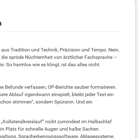
n
 aus Tradition und Technik, Präzision und Tempo. Nein,
uf die spröde Nüchternheit von ärztlicher Fachsprache –
So harmlos wie es klingt, ist das alles nicht.
iche Befunde verfassen, OP-Berichte sauber formatieren.
re Ablauf irgendwann einspielt, bleibt jeder Text ein
schon stimmen“, sondern Spürsinn. Und ein
 „Kollateralkreislauf“ nicht zumindest im Halbschlaf
ein Platz für schnelle Augen und halbe Sachen.
erwaltung, Spracherkennungssoftware, Ablagesysteme.