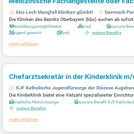
Medizinische Fachangestellte oder Fach
Partenkirchen
kbo-Lech Mangfall Kliniken gGmbH
Garmisch Par
Die Kliniken des Bezirks Oberbayern (kbo) suchen ab sofort
n Garmisch-Partenkirchen. Die Stelle ist in Teilzeit mit 2
Weiterbildungsmöglichkeiten
Jobrad
Corporate Bene
Versorgung und hat mehrere Standorte, darunter Garmisch-Pa
Dringend gesucht
Teilzeit
weitere Benefits
esklinische Plätze. Bewerben Sie sich jetzt und werden Si
mehr erfahren
feld zu arbeiten und die Patientenversorgung aktiv mitzuges
Chefarztsekretär in der Kinderklinik m
KJF Katholische Jugendfürsorge der Diözese Augsburg
Die Kinderklinik bietet eine Vielzahl spezialisierter Einri
M). Ein Highlight ist die Neonatologie in einem der größten
Betriebliche Altersvorsorge
Corporate Benefit KJF Katholis
at des Ärztlichen Direktors erfordert umfassende Aufgab
weitere Benefits
ation von Veranstaltungen zentraler Bestandteil der Tätigke
mehr erfahren
s Medizinische Fachangestellte oder Kaufmann im Gesundhe
Jugendmedizin zu werden!