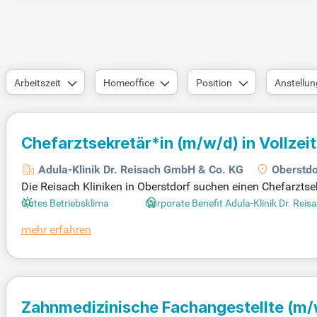
Arbeitszeit
Homeoffice
Position
Anstellun
Chefarztsekretär*in
(m/w/d)
in Vollzeit
Adula-Klinik Dr. Reisach GmbH & Co. KG
Oberstdo
Die Reisach Kliniken in Oberstdorf suchen einen Chefarzts
nde Aufgaben, die über die fachliche Kompetenz hinausgehen
Gutes Betriebsklima
Corporate Benefit Adula-Klinik Dr. Re
zen den Chefarzt sowie dessen Assistentin im operativen T
mehr erfahren
ch dem PEPP-System. Bewerben Sie sich jetzt und werden T
otherapie verschrieben hat!
Zahnmedizinische Fachangestellte
(m/