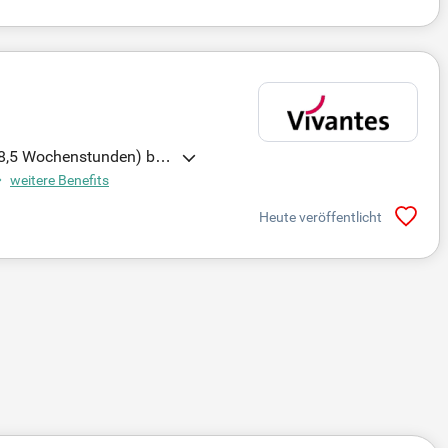
(38,5 Wochenstunden) biet
öD) in einem renommierte
weitere Benefits
gie eine zentrale Rolle z
Heute veröffentlicht
rben Sie sich bis zum 3