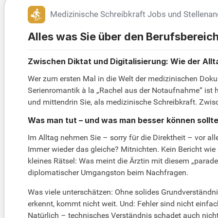
Medizinische Schreibkraft Jobs und Stellena
Alles was Sie über den Berufsbereic
Zwischen Diktat und Digitalisierung: Wie der All
Wer zum ersten Mal in die Welt der medizinischen Dokum
Serienromantik à la „Rachel aus der Notaufnahme“ ist hie
und mittendrin Sie, als medizinische Schreibkraft. Zwis
Was man tut – und was man besser können sollt
Im Alltag nehmen Sie – sorry für die Direktheit – vor a
Immer wieder das gleiche? Mitnichten. Kein Bericht wie 
kleines Rätsel: Was meint die Ärztin mit diesem „para
diplomatischer Umgangston beim Nachfragen.
Was viele unterschätzen: Ohne solides Grundverständnis
erkennt, kommt nicht weit. Und: Fehler sind nicht einf
Natürlich – technisches Verständnis schadet auch nic