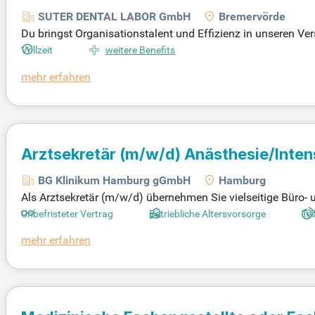
Laborsekretärin, Zahnarzthelfer/in, V
SUTER DENTAL LABOR GmbH
Bremervörde
Gesundheitswesen
Du bringst Organisationstalent und Effizienz in unseren V
nische Fachangestellte:r oder Zahntechniker:in und prakti
Vollzeit
weitere Benefits
sse in medizinischer Terminologie und zahnärztlicher Abr
mehr erfahren
g professionell. Deine analytischen Fähigkeiten und Gena
onsfähigkeiten und eine selbstständige Arbeitsweise runden
Arztsekretär
(m/w/d)
Anästhesie/Inten
BG Klinikum Hamburg gGmbH
Hamburg
Als Arztsekretär (m/w/d) übernehmen Sie vielseitige Büro- 
e Abrechnung. Zu Ihren Tätigkeiten gehören die Terminier
Unbefristeter Vertrag
Betriebliche Altersvorsorge
Tei
Kostenträgern. Sie sind verantwortlich für die Bearbeitung
mehr erfahren
changestellter oder eine kaufmännische Berufsausbildung m
ceorientierung sind entscheidend für den täglichen Erfolg. G