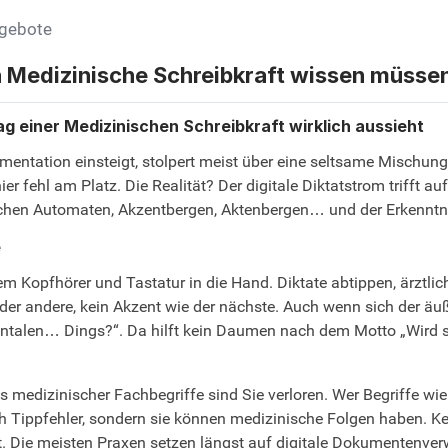
ngebote
h Medizinische Schreibkraft wissen müsse
tag einer Medizinischen Schreibkraft wirklich aussieht
entation einsteigt, stolpert meist über eine seltsame Mischung
r fehl am Platz. Die Realität? Der digitale Diktatstrom trifft a
chen Automaten, Akzentbergen, Aktenbergen… und der Erkenntnis: 
e
llem Kopfhörer und Tastatur in die Hand. Diktate abtippen, ärztl
der andere, kein Akzent wie der nächste. Auch wenn sich der äuße
dentalen… Dings?“. Da hilft kein Daumen nach dem Motto „Wird 
 medizinischer Fachbegriffe sind Sie verloren. Wer Begriffe wie
ach Tippfehler, sondern sie können medizinische Folgen haben. K
ht. Die meisten Praxen setzen längst auf digitale Dokumentenv