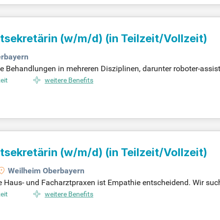
ekretärin (w/m/d) (in Teilzeit/Vollzeit)
erbayern
ehandlungen in mehreren Disziplinen, darunter roboter-assisti
Zentrum SOGESUND, das fachärztliche Praxen, ein ambulantes O
zeit
weitere Benefits
riatrie eine Medizinische Fachangestellte/Chefarztsekretärin (w
eilzeit als auch in Vollzeit verfügbar. Ihre Hauptaufgaben umfas
e der Akutgeriatrie. Bewerben Sie sich jetzt und werden Sie Teil
ekretärin (w/m/d) (in Teilzeit/Vollzeit)
Weilheim Oberbayern
e Haus- und Facharztpraxen ist Empathie entscheidend. Wir suc
sweise. Ihre Stärken zeichnen Sie durch Flexibilität und Belastba
zeit
weitere Benefits
das individuelles Wachstum fördert. Genießen Sie ein angenehm
ückfragen Herrn CA Dr. Sebastian Mühle unter Tel. 08861/215-9