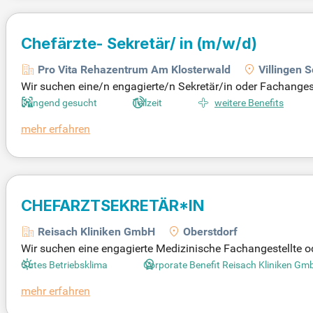
Chefärzte- Sekretär/ in
(m/w/d)
Pro Vita Rehazentrum Am Klosterwald
Villingen
Wir suchen eine/n engagierte/n Sekretär/in oder Fachangestel
nsklinik. Ihre Aufgaben umfassen medizinische Schreibarb
Dringend gesucht
Teilzeit
weitere Benefits
n Patientendokumenten. Voraussetzung ist eine abgeschlo
mehr erfahren
r medizinischen Terminologie. Idealerweise bringen Sie Ber
ichnete Deutschkenntnisse. Wir bieten Ihnen eine attraktiv
rbildungsmöglichkeiten. Bewerbungen, auch per E-Mail, sin
CHEFARZTSEKRETÄR*IN
Reisach Kliniken GmbH
Oberstdorf
Wir suchen eine engagierte Medizinische Fachangestellte 
Zu Ihren Aufgaben gehören die administrative Mitwirkung 
Gutes Betriebsklima
Corporate Benefit Reisach Kliniken Gm
tbildungsmaßnahmen. Sie bringen Berufserfahrung im Sekre
mehr erfahren
n sich durch Verlässlichkeit, Genauigkeit und Verantwortung
ng mit MS-Office runden Ihr Profil ab. Wir bieten Ihnen ei