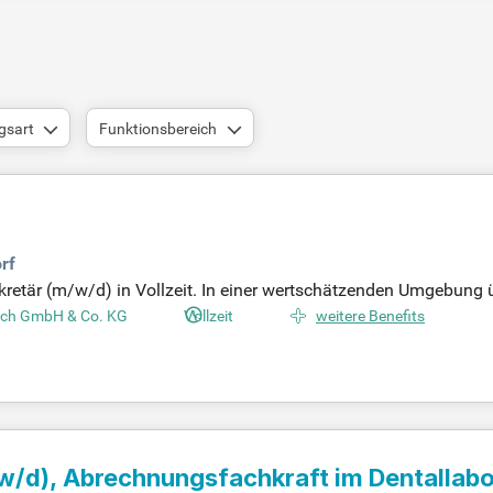
gsart
Funktionsbereich
rf
ekretär (m/w/d) in Vollzeit. In einer wertschätzenden Umgebun
. Ihre Persönlichkeit und Erfahrungen sind bei uns gefragt und
isach GmbH & Co. KG
Vollzeit
weitere Benefits
agesgeschäft. Zudem sind Sie verantwortlich für die stationäre
eil eines familiären Unternehmens, das sich der psychosomati
w/d)
, Abrechnungsfachkraft im Dentallabo