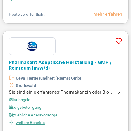
mehr erfahren
Heute veröffentlicht
Pharmakant Aseptische Herstellung - GMP /
Reinraum
(m/w/d)
Ceva Tiergesundheit (Riems) GmbH
Greifswald
Sie sind ein:e erfahrene:r Pharmakant:in oder Biolo
gielaborant:in mit einer abgeschlossenen Ausbildu
Urlaubsgeld
ng und Berufserfahrung in der aseptischen Fertigu
Erfolgsbeteiligung
ng von Impfstoffen? Ihre Kenntnisse über GMP-Be
Betriebliche Altersvorsorge
dingungen und die Arbeit in Infektionslaboren sind
entscheidend. Sie beherrschen MS-Office und arbei
weitere Benefits
ten zuverlässig, flexibel und verantwortungsbewus