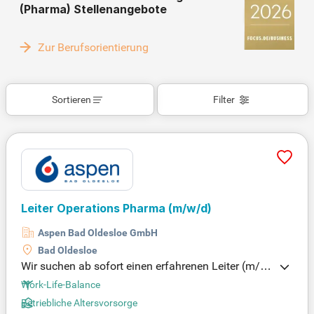
(Pharma) Stellenangebote
Zur Berufsorientierung
Sortieren
Filter
Leiter Operations Pharma
(m/w/d)
Aspen Bad Oldesloe GmbH
Bad Oldesloe
Wir suchen ab sofort einen erfahrenen Leiter (m/
w/d) für den Operations-Bereich in der Pharmaindu
Work-Life-Balance
strie. In dieser Schlüsselrolle sind Sie verantwortlic
Betriebliche Altersvorsorge
h für die GMP-konforme Herstellung und Verpacku