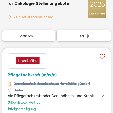
für Onkologie Stellenangebote
Zur Berufsorientierung
Sortieren
Filter
Pflegefachkraft
(m/w/d)
Gemeinschaftskrankenhaus Havelhöhe gGmbH
Berlin
Als Pflegefachkraft oder Gesundheits- und Kranken
pfleger (w/m/d) erwarten Sie spannende Aufgaben
Unbefristeter Vertrag
in einem unterstützenden Umfeld. Das Pflegeperso
Erfolgsbeteiligung
nalstärkungsgesetz ermöglicht uns, zusätzliche Te