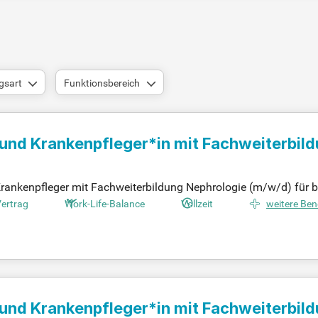
gsart
Funktionsbereich
 und Krankenpfleger*in mit Fachweiterbil
Krankenpfleger mit Fachweiterbildung Nephrologie (m/w/d) für 
mierten, familiengeführten Unternehmen. Profitieren Sie von übe
Vertrag
Work-Life-Balance
Vollzeit
weitere Ben
 der Dienstplangestaltung und Zuschläge für Wochenenden, Fei
etreuung durch kompetente Ansprechpersonen und erhalten attrak
ie Ihre Karriere in einer zukunftsorientierten Branche!
 und Krankenpfleger*in mit Fachweiterbil