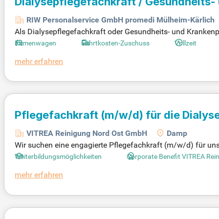
Dialysepflegefachkraft / Gesundheits-
(m/w/d)
für bundesweiten Einsatz
RIW Personalservice GmbH promedi Mülheim-Kärlich
Als Dialysepflegefachkraft oder Gesundheits- und Krankenp
Möglichkeiten. Bei uns, einem familiengeführten Personaldie
Firmenwagen
Fahrtkosten-Zuschuss
Vollzeit
nieße übertarifliche Bezahlung und attraktive Vorteile wie 
mehr erfahren
e ausgewogene Work-Life-Balance. Du profitierst zudem v
euung durch unser kompetentes Team. Bewirb dich jetzt für
Pflegefachkraft
(m/w/d)
für die Dialys
VITREA Reinigung Nord Ost GmbH
Damp
Wir suchen eine engagierte Pflegefachkraft (m/w/d) für u
on Dialysebehandlungen sowie die Betreuung von Patienten 
Weiterbildungsmöglichkeiten
Corporate Benefit VITREA Re
sbesondere den Modellen Fresenius 5008 und 6008. Eine ab
mehr erfahren
i uns erwarten Sie ein sicherer Arbeitsplatz, eine strukturi
d werden Sie Teil einer renommierten Klinik, die höchste Qua