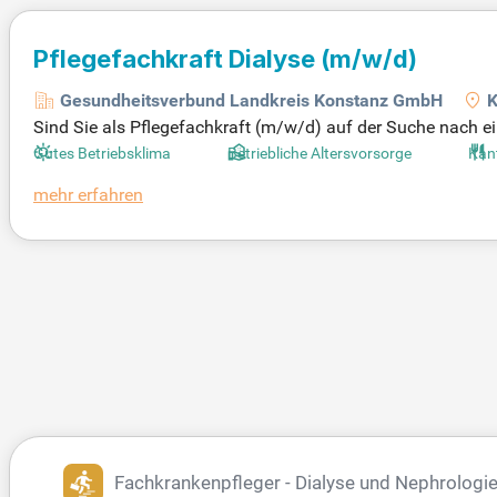
Pflegefachkraft Dialyse
(m/w/d)
Gesundheitsverbund Landkreis Konstanz GmbH
K
Sind Sie als Pflegefachkraft (m/w/d) auf der Suche nach 
Dialysestation am Klinikum Konstanz freut sich auf Ihre Unt
Gutes Betriebsklima
Betriebliche Altersvorsorge
Kan
dernsten Verfahren. Als Teil des Gesundheitsverbunds Landk
mehr erfahren
n Ihnen eine Anstellung in Voll- oder Teilzeit, die ab sofort 
Pflegefachkraft Dialyse (m/w/d)!
Fachkrankenpfleger - Dialyse und Nephrologi