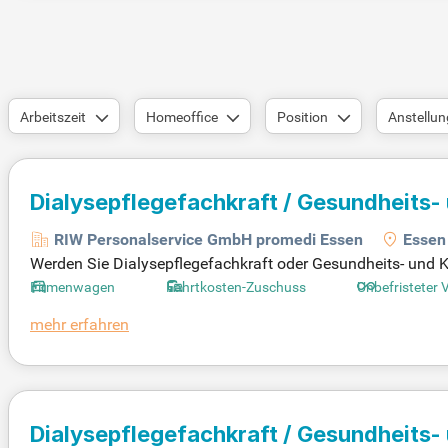
Arbeitszeit
Homeoffice
Position
Anstellun
Dialysepflegefachkraft / Gesundheits-
(m/w/d)
für bundesweiten Einsatz
RIW Personalservice GmbH promedi Essen
Essen
Werden Sie Dialysepflegefachkraft oder Gesundheits- und 
r bieten Ihnen einen Stundenlohn ab 27,00 € in einem renom
Firmenwagen
Fahrtkosten-Zuschuss
Unbefristeter 
owie hohen Verpflegungsmehraufwendungen. Flexibilität in
mehr erfahren
en steigern Ihre Zufriedenheit. Sie genießen umfassende B
Mitarbeiter-Prämien. Bewerben Sie sich jetzt und gestalten S
Dialysepflegefachkraft / Gesundheits-