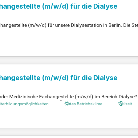
changestellte
(m/w/d)
für die Dialyse
ngestellte (m/w/d) für unsere Dialysestation in Berlin. Die Stel
). Nephro Care, als Tochtergesellschaft von Fresenius Medical
ber 1.800 engagierte Mitarbeiter sorgen täglich für das Wohl un
Nephro Care Berlin-Weißensee, spezialisiert auf Nephrologie, Di
iere in einem zukunftssicheren Umfeld!
changestellte
(m/w/d)
für die Dialyse
 oder Medizinische Fachangestellte (m/w/d) im Bereich Dialyse
er: DS24103022-R0254455). Über 1.800 engagierte Mitarbeiter set
terbildungsmöglichkeiten
Gutes Betriebsklima
Vollzeit
e modernen Medizinischen Versorgungszentren, insbesondere da
sebehandlungen. Verkehrsgünstig gelegen, garantieren wir hell
e Vorteile wie kostenlose Getränke, wöchentliche Obstkörbe un