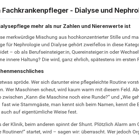
h Fachkrankenpfleger - Dialyse und Nephr
alysepflege mehr als nur Zahlen und Nierenwerte ist
 diese merkwürdige Mischung aus hochkonzentrierter Stille und 
ge für Nephrologie und Dialyse gehört zweifellos in diese Kategor
eidet – ob als Berufseinsteiger:in, Quereinsteiger:in oder Wechs
ene innere Haltung? Die wird, ganz ehrlich, spätestens im ersten
schenmenschliches
as spröde. Wer sich darunter eine pflegeleichte Routine vorstell
kten. Wer Maschinen scheut, wird kaum warm mit diesem Feld. A
 zwischen „Kann die Maschine noch eine Runde?“ und „Wie geht 
fast wie Stammgäste, man kennt sich beim Namen, kennt die E
auch auf eigentümliche Weise fest.
s der Klinik, beim anderen spinnt der Shunt. Plötzlich Alarm am
be Routinen!“ startet, wird – sagen wir: überrascht. Wer jedoch