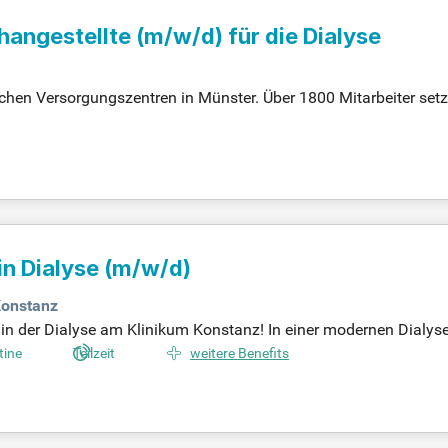
changestellte
(m/w/d)
für die Dialyse
chen Versorgungszentren in Münster. Über 1800 Mitarbeiter setze
erten Teams in der nephrologischen Praxis oder im ambulanten 
 chronisch kranke Nierenpatienten. Unsere modernen Arbeitspl
ng in Teilzeit nach Absprache – wir freuen uns auf dich!
in Dialyse
(m/w/d)
onstanz
n der Dialyse am Klinikum Konstanz! In einer modernen Dialyses
rtschätzenden Teamkultur und umfangreichen Entwicklungsmöglichk
tine
Teilzeit
weitere Benefits
eit, von der Vorsorge bis zur Rehabilitation. Wir suchen engagi
ls auch Teilzeit. Starten Sie Ihre Karriere zum nächstmöglichen