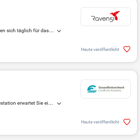
n sich täglich für das
Dialysezentrum. Bei Nep
ätze fördern den Zusamme
Heute veröffentlicht
tation erwartet Sie ein
eiten. Der Gesundheitsve
erte Mitarbeiter für die
Heute veröffentlicht
 Zeitpunkt – gemeinsam ge