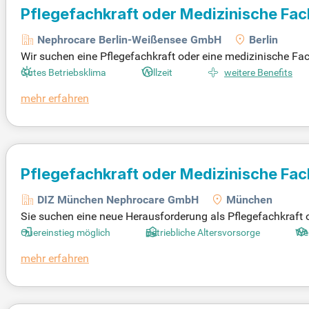
Pflegefachkraft oder Medizinische Fa
Nephrocare Berlin-Weißensee GmbH
Berlin
Wir suchen eine Pflegefachkraft oder eine medizinische Facha
nn sofort besetzt werden (Kennziffer: DS28101022-R0262184
Gutes Betriebsklima
Vollzeit
weitere Benefits
ende Behandlungen für Patienten mit Nierenerkrankungen. Ü
mehr erfahren
inischen Versorgungszentren bundesweit. Der Arbeitsort ist 
erde Teil unseres dynamischen Teams und starte deine Karr
Pflegefachkraft oder Medizinische Fa
DIZ München Nephrocare GmbH
München
Sie suchen eine neue Herausforderung als Pflegefachkraft
land können Sie ab sofort unbefristet einsteigen (Kennziff
Quereinstieg möglich
Betriebliche Altersvorsorge
Wei
Wohl unserer Patienten mit Nierenerkrankungen ein. Unser
mehr erfahren
ne hervorragende Umgebung für die Durchführung von Dialy
keiten und eine angenehme Arbeitsatmosphäre. Genießen Si
enthaltsraum.