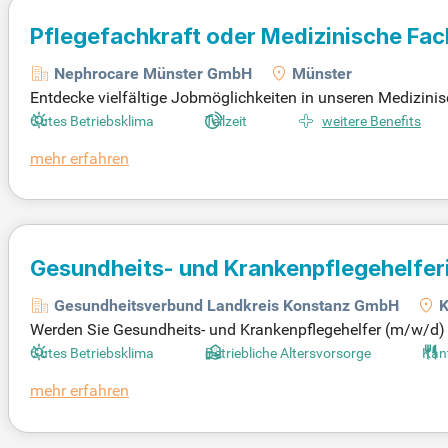
Pflegefachkraft oder Medizinische Fa
Nephrocare Münster GmbH
Münster
Entdecke vielfältige Jobmöglichkeiten in unseren Medizinis
Wohlergehen von Patienten ein. Werde Teil unseres engagi
Gutes Betriebsklima
Teilzeit
weitere Benefits
hrocare Münster GmbH bieten wir optimale Versorgung für
mehr erfahren
nhalt unter den Kollegen. Beginne deine neue Herausforderu
Gesundheits- und Krankenpflegehelfer
Gesundheitsverbund Landkreis Konstanz GmbH
K
Werden Sie Gesundheits- und Krankenpflegehelfer (m/w/d) i
vielfältiges Tätigkeitsfeld. Profitieren Sie von einer we
Gutes Betriebsklima
Betriebliche Altersvorsorge
Kan
rbund Landkreis Konstanz steht für höchste Patientengesundh
mehr erfahren
Dialysestation der Sektions Nephrologie, sowohl in Voll- a
stalten wir eine gesunde Zukunft!