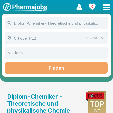
0
25 km
Jobs
Finden
Diplom-Chemiker -
Theoretische und
physikalische Chemie