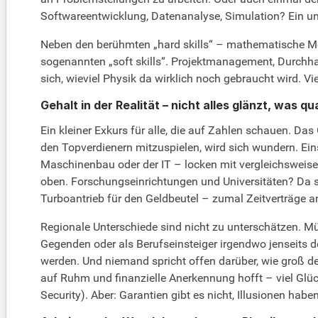
Softwareentwicklung, Datenanalyse, Simulation? Ein unsi
Neben den berühmten „hard skills“ – mathematische Mo
sogenannten „soft skills“. Projektmanagement, Durchh
sich, wieviel Physik da wirklich noch gebraucht wird. Vi
Gehalt in der Realität – nicht alles glänzt, was q
Ein kleiner Exkurs für alle, die auf Zahlen schauen. D
den Topverdienern mitzuspielen, wird sich wundern. Ein
Maschinenbau oder der IT – locken mit vergleichsweise 
oben. Forschungseinrichtungen und Universitäten? Da sie
Turboantrieb für den Geldbeutel – zumal Zeitverträge 
Regionale Unterschiede sind nicht zu unterschätzen. Mün
Gegenden oder als Berufseinsteiger irgendwo jenseits 
werden. Und niemand spricht offen darüber, wie groß 
auf Ruhm und finanzielle Anerkennung hofft – viel Glück
Security). Aber: Garantien gibt es nicht, Illusionen habe