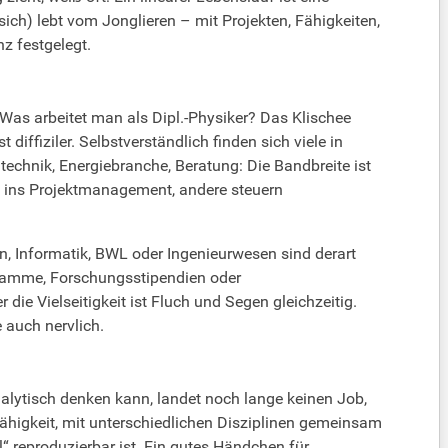
ich) lebt vom Jonglieren – mit Projekten, Fähigkeiten,
z festgelegt.
Was arbeitet man als Dipl.-Physiker? Das Klischee
 diffiziler. Selbstverständlich finden sich viele in
ntechnik, Energiebranche, Beratung: Die Bandbreite ist
ln ins Projektmanagement, andere steuern
en, Informatik, BWL oder Ingenieurwesen sind derart
ogramme, Forschungsstipendien oder
 die Vielseitigkeit ist Fluch und Segen gleichzeitig.
 auch nervlich.
nalytisch denken kann, landet noch lange keinen Job,
ähigkeit, mit unterschiedlichen Disziplinen gemeinsam
“ reproduzierbar ist. Ein gutes Händchen für