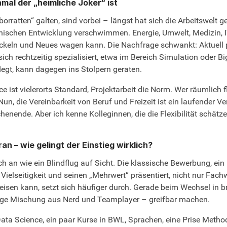
al der „heimliche Joker“ ist
orratten“ galten, sind vorbei – längst hat sich die Arbeitswelt g
nischen Entwicklung verschwimmen. Energie, Umwelt, Medizin, IT
ln und Neues wagen kann. Die Nachfrage schwankt: Aktuell profi
h rechtzeitig spezialisiert, etwa im Bereich Simulation oder Big
legt, kann dagegen ins Stolpern geraten.
ist vielerorts Standard, Projektarbeit die Norm. Wer räumlich fl
Nun, die Vereinbarkeit von Beruf und Freizeit ist ein laufender V
ende. Aber ich kenne Kolleginnen, die die Flexibilität schätze
 – wie gelingt der Einstieg wirklich?
 an wie ein Blindflug auf Sicht. Die klassische Bewerbung, ein
e Vielseitigkeit und seinen „Mehrwert“ präsentiert, nicht nur Fac
eisen kann, setzt sich häufiger durch. Gerade beim Wechsel in
illige Mischung aus Nerd und Teamplayer – greifbar machen.
n Data Science, ein paar Kurse in BWL, Sprachen, eine Prise Me