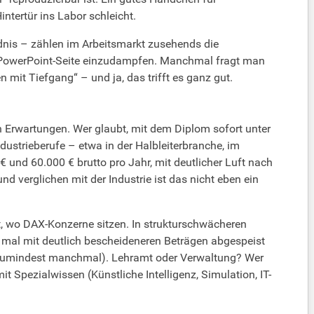
ntertür ins Labor schleicht.
dnis – zählen im Arbeitsmarkt zusehends die
e PowerPoint-Seite einzudampfen. Manchmal fragt man
 mit Tiefgang“ – und ja, das trifft es ganz gut.
n Erwartungen. Wer glaubt, mit dem Diplom sofort unter
ustrieberufe – etwa in der Halbleiterbranche, im
und 60.000 € brutto pro Jahr, mit deutlicher Luft nach
d verglichen mit der Industrie ist das nicht eben ein
rt, wo DAX-Konzerne sitzen. In strukturschwächeren
 mal mit deutlich bescheideneren Beträgen abgespeist
 (zumindest manchmal). Lehramt oder Verwaltung? Wer
t Spezialwissen (Künstliche Intelligenz, Simulation, IT-