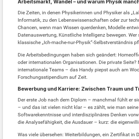
Arbeitsmarkt, Wandel – und warum Physik manchm
Die Zeiten, in denen Physikerinnen und Physiker als „Lab
Informatik, zu den Lebenswissenschaften oder zur tech
Chancen, wenn man Wissen querdenken, Modelle entwicke
Datenauswertung, Künstliche Intelligenz bewegen. Wer sic
klassische „Ich-mache-nur-Physik“-Selbstverständnis pf
Die Arbeitsbedingungen haben sich geändert: Homeoffice 
oder internationalen Organisationen. Die private Seite? 
internationale Teams – das Handy piepst auch am Wochen
Forschungsstipendium auf Zeit.
Bewerbung und Karriere: Zwischen Traum und Tran
Der erste Job nach dem Diplom – manchmal fühlt er sich
– und das ist vielen nicht klar – es zählt, wie man sein
Softwarekenntnisse und interdisziplinäres Denken vorw
die Analysefähigkeit, die Ausdauer – kurz: die eigenw
Was viele übersehen: Weiterbildungen, ein Zertifikat i