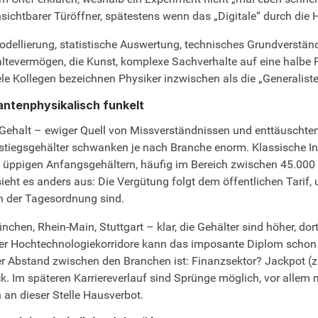
chtbarer Türöffner, spätestens wenn das „Digitale“ durch die Hi
dellierung, statistische Auswertung, technisches Grundverstän
altevermögen, die Kunst, komplexe Sachverhalte auf eine halb
ele Kollegen bezeichnen Physiker inzwischen als die „Generalisten
uantenphysikalisch funkelt
as Gehalt – ewiger Quell von Missverständnissen und enttäuschte
stiegsgehälter schwanken je nach Branche enorm. Klassische Ind
üppigen Anfangsgehältern, häufig im Bereich zwischen 45.000 € 
ht es anders aus: Die Vergütung folgt dem öffentlichen Tarif, un
an der Tagesordnung sind.
chen, Rhein-Main, Stuttgart – klar, die Gehälter sind höher, do
der Hochtechnologiekorridore kann das imposante Diplom schon
der Abstand zwischen den Branchen ist: Finanzsektor? Jackpot
. Im späteren Karriereverlauf sind Sprünge möglich, vor allem mi
n an dieser Stelle Hausverbot.