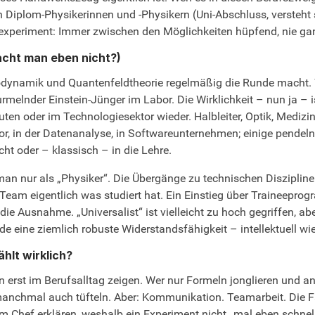
 Diplom-Physikerinnen und -Physikern (Uni-Abschluss, versteht s
experiment: Immer zwischen den Möglichkeiten hüpfend, nie gan
cht man eben nicht?)
modynamik und Quantenfeldtheorie regelmäßig die Runde macht. 
urmelnder Einstein-Jünger im Labor. Die Wirklichkeit – nun ja – ist
uten oder im Technologiesektor wieder. Halbleiter, Optik, Medizi
or, in der Datenanalyse, in Softwareunternehmen; einige pende
ht oder – klassisch – in die Lehre.
 man nur als „Physiker“. Die Übergänge zu technischen Disziplin
 Team eigentlich was studiert hat. Ein Einstieg über Traineepr
ie Ausnahme. „Universalist“ ist vielleicht zu hoch gegriffen, aber
e eine ziemlich robuste Widerstandsfähigkeit – intellektuell wie
hlt wirklich?
n erst im Berufsalltag zeigen. Wer nur Formeln jonglieren und a
 manchmal auch tüfteln. Aber: Kommunikation. Teamarbeit. Die F
 Chef erklären, weshalb ein Experiment nicht „mal eben schnell