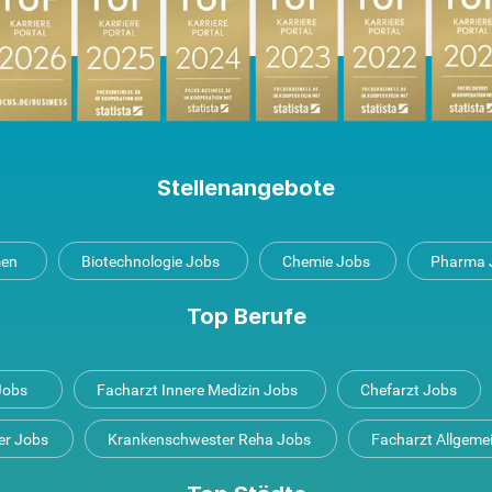
Stellenangebote
men
Biotechnologie Jobs
Chemie Jobs
Pharma 
Top Berufe
 Jobs
Facharzt Innere Medizin Jobs
Chefarzt Jobs
er Jobs
Krankenschwester Reha Jobs
Facharzt Allgeme