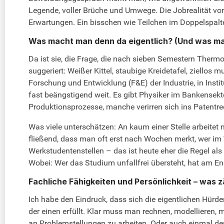
Legende, voller Brüche und Umwege. Die Jobrealität von
Erwartungen. Ein bisschen wie Teilchen im Doppelspalt
Was macht man denn da eigentlich? (Und was ma
Da ist sie, die Frage, die nach sieben Semestern Ther
suggeriert: Weißer Kittel, staubige Kreidetafel, ziellos m
Forschung und Entwicklung (F&E) der Industrie, in Instit
fast beängstigend weit. Es gibt Physiker im Bankensekt
Produktionsprozesse, manche verirren sich ins Patentrec
Was viele unterschätzen: An kaum einer Stelle arbeitet
fließend, dass man oft erst nach Wochen merkt, wer im
Werkstudentenstellen – das ist heute eher die Regel als d
Wobei: Wer das Studium unfallfrei übersteht, hat am End
Fachliche Fähigkeiten und Persönlichkeit – was zä
Ich habe den Eindruck, dass sich die eigentlichen Hürde
der einen erfüllt. Klar muss man rechnen, modellieren,
an Problemstellungen zu arbeiten. Oder auch einmal dem