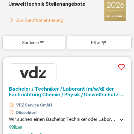
Umwelttechnik Stellenangebote
Zur Berufsorientierung
Sortieren
Filter
Bachelor / Techniker / Laborant
(m/w/d)
der
Fachrichtung Chemie / Physik / Umweltschutz
oder mit einer vergleichbaren Ausbildung
VDZ Service GmbH
Düsseldorf
Wir suchen einen Bachelor, Techniker oder Laboran
ten (m/w/d) im Bereich Chemie, Physik oder Umwe
Vollzeit
ltschutz. Ihre Hauptaufgaben umfassen die Durchf