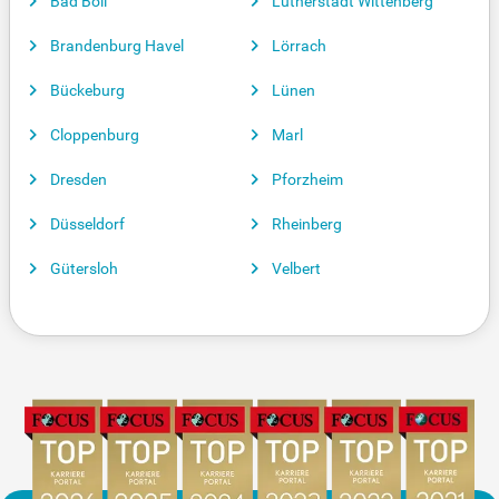
Bad Boll
Lutherstadt Wittenberg
Brandenburg Havel
Lörrach
Bückeburg
Lünen
Cloppenburg
Marl
Dresden
Pforzheim
Düsseldorf
Rheinberg
Gütersloh
Velbert