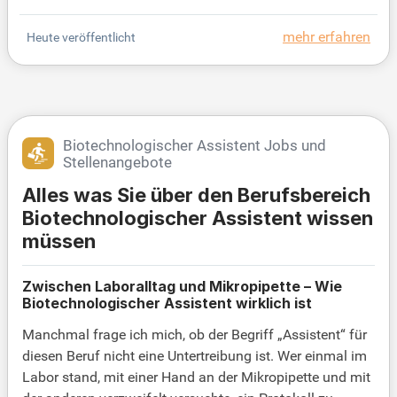
stemen und Ihre sehr guten Deutsch- und Englisch
kenntnisse sind entscheidend. Wir bieten Ihnen ein
mehr erfahren
Heute veröffentlicht
kreatives, interdisziplinäres Team mit flachen Hiera
rchien und einem flexiblen Arbeitszeitmodell. Enga
gierte Teamplayer mit Kommunikationsstärke sind
bei uns willkommen. Werden Sie Teil unserer offen
en Unternehmenskultur und nutzen Sie die Chance
zur persönlichen Weiterentwicklung!
Biotechnologischer Assistent Jobs und
Stellenangebote
Alles was Sie über den Berufsbereich
Biotechnologischer Assistent wissen
müssen
Zwischen Laboralltag und Mikropipette – Wie
Biotechnologischer Assistent wirklich ist
Manchmal frage ich mich, ob der Begriff „Assistent“ für
diesen Beruf nicht eine Untertreibung ist. Wer einmal im
Labor stand, mit einer Hand an der Mikropipette und mit