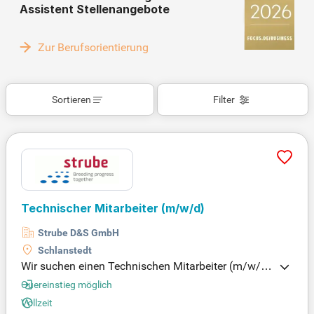
Assistent Stellenangebote
Zur Berufsorientierung
Sortieren
Filter
Technischer Mitarbeiter
(m/w/d)
Strube D&S GmbH
Schlanstedt
Wir suchen einen Technischen Mitarbeiter (m/w/d)
zur Unterstützung im Bereich Pflanzengewebekultu
Quereinstieg möglich
r in Schlanstedt. Bewerben Sie sich, wenn Sie über
Vollzeit
Erfahrung als Pflanzentechnologe, Laborant, BTA o