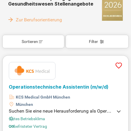
Gesundheitswesen Stellenangebote
Zur Berufsorientierung
Sortieren
Filter
Operationstechnische Assistentin
(m/w/d)
KCS Medical GmbH München
München
Suchen Sie eine neue Herausforderung als Operati
onstechnische Assistentin in München? Wir bieten
Gutes Betriebsklima
Ihnen einen unbefristeten Arbeitsvertrag mit attrakt
Unbefristeter Vertrag
ivem Gehalt und zahlreichen Vorteilen. Vollzeit mit