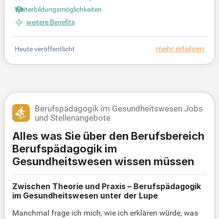
n der psychiatrisch-psychotherapeutischen Betreuu
Weiterbildungsmöglichkeiten
ng und sichern die hohe Behandlungsqualität. Ihre
Aufgaben umfassen die Steuerung diagnostischer
weitere Benefits
und therapeutischer Prozesse sowie die Implement
ierung moderner Versorgungskonzepte. Bringen Si
mehr erfahren
Heute veröffentlicht
e Ihre Expertise ein und gestalten Sie aktiv die Weit
erentwicklung unseres interdisziplinären Angebots.
Profitieren Sie von einem wertschätzenden Arbeits
umfeld, das Ihnen Gestaltungsspielraum bietet. Be
werben Sie sich jetzt und tragen Sie zur Verbesseru
ng der psychischen Gesundheit bei!
Berufspädagogik im Gesundheitswesen Jobs
und Stellenangebote
Alles was Sie über den Berufsbereich
Berufspädagogik im
Gesundheitswesen wissen müssen
Zwischen Theorie und Praxis – Berufspädagogik
im Gesundheitswesen unter der Lupe
Manchmal frage ich mich, wie ich erklären würde, was