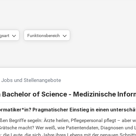
gsart
Funktionsbereich
k Jobs und Stellenangebote
h Bachelor of Science - Medizinische Info
rmatiker*in? Pragmatischer Einstieg in einen unterschä
ßen Begriffe segeln: Ärzte heilen, Pflegepersonal pflegt – aber w
rätsche macht? Wer weiß, wie Patientendaten, Diagnosen und L
die Leute, die sich Jahre ihres Lebens mit der genauen Schnitt