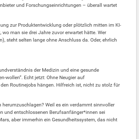
nbieter und Forschungseinrichtungen – überall wartet
ung zur Produktentwicklung oder plötzlich mitten im KI-
 wo man sie drei Jahre zuvor erwartet hätte. Wer
en), steht selten lange ohne Anschluss da. Oder, ehrlich
Grundverständnis der Medizin und eine gesunde
en-wollen“. Echt jetzt: Ohne Neugier auf
en Routinejobs hängen. Hilfreich ist, nicht zu stolz für
 herumzuschlagen? Weil es ein verdammt sinnvoller
ten und entschlossenen Berufsanfänger*innen sei
m Mars, aber immerhin ein Gesundheitssystem, das nicht