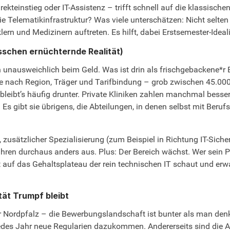
ekteinstieg oder IT-Assistenz – trifft schnell auf die klassis
ie Telematikinfrastruktur? Was viele unterschätzen: Nicht selten
lern und Medizinern auftreten. Es hilft, dabei Erstsemester-Id
sschen ernüchternde Realität)
unausweichlich beim Geld. Was ist drin als frischgebackene*r B
 je nach Region, Träger und Tarifbindung – grob zwischen 45.00
eibt’s häufig drunter. Private Kliniken zahlen manchmal besser a
 Es gibt sie übrigens, die Abteilungen, in denen selbst mit Beruf
usätzlicher Spezialisierung (zum Beispiel in Richtung IT-Sicher
en durchaus anders aus. Plus: Der Bereich wächst. Wer sein Pro
uf das Gehaltsplateau der rein technischen IT schaut und erwar
tät Trumpf bleibt
 Nordpfalz – die Bewerbungslandschaft ist bunter als man denkt.
jedes Jahr neue Regularien dazukommen. Andererseits sind die A