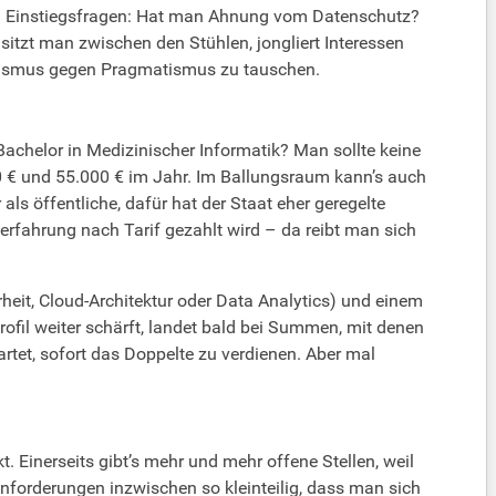
chen Einstiegsfragen: Hat man Ahnung vom Datenschutz?
 sitzt man zwischen den Stühlen, jongliert Interessen
ealismus gegen Pragmatismus zu tauschen.
achelor in Medizinischer Informatik? Man sollte keine
0 € und 55.000 € im Jahr. Im Ballungsraum kann’s auch
ls öffentliche, dafür hat der Staat eher geregelte
serfahrung nach Tarif gezahlt wird – da reibt man sich
heit, Cloud-Architektur oder Data Analytics) und einem
fil weiter schärft, landet bald bei Summen, mit denen
tet, sofort das Doppelte zu verdienen. Aber mal
 Einerseits gibt’s mehr und mehr offene Stellen, weil
nforderungen inzwischen so kleinteilig, dass man sich