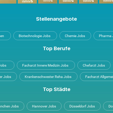
Stellenangebote
men
Biotechnologie Jobs
Chemie Jobs
Pharma 
Top Berufe
 Jobs
Facharzt Innere Medizin Jobs
Chefarzt Jobs
er Jobs
Krankenschwester Reha Jobs
Facharzt Allgeme
Top Städte
nchen Jobs
Hannover Jobs
Düsseldorf Jobs
Do