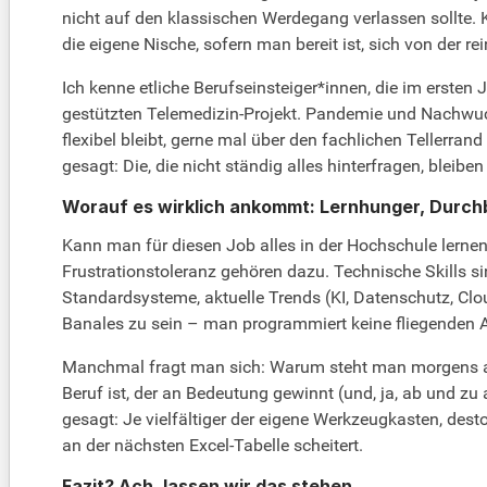
nicht auf den klassischen Werdegang verlassen sollte.
die eigene Nische, sofern man bereit ist, sich von der r
Ich kenne etliche Berufseinsteiger*innen, die im erste
gestützten Telemedizin-Projekt. Pandemie und Nachwuchs
flexibel bleibt, gerne mal über den fachlichen Tellerrand
gesagt: Die, die nicht ständig alles hinterfragen, bleibe
Worauf es wirklich ankommt: Lernhunger, Durchbl
Kann man für diesen Job alles in der Hochschule lernen
Frustrationstoleranz gehören dazu. Technische Skills si
Standardsysteme, aktuelle Trends (KI, Datenschutz, Cloud
Banales zu sein – man programmiert keine fliegenden Au
Manchmal fragt man sich: Warum steht man morgens au
Beruf ist, der an Bedeutung gewinnt (und, ja, ab und 
gesagt: Je vielfältiger der eigene Werkzeugkasten, des
an der nächsten Excel-Tabelle scheitert.
Fazit? Ach, lassen wir das stehen.