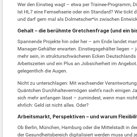
Wer den Einstieg wagt – etwa per Trainee-Programm, Dir
Ist HL7 eine Fernsehserie oder ein Standard? Wie tickt d
und darf gern mal als Dolmetscher*in zwischen Entwick
Gehalt – die berühmte Gretchenfrage (und ein bi
Spannende Projekte hin oder her – am Ende landet man 
Manager-Gehälter erwarten. Einstiegsgehälter liegen –
mehr sein, in strukturschwächeren Ecken Deutschlands bl
Arbeitszeiten und ein Plus an Jobsicherheit im Angebot.
gelegentlich die Augen.
Nicht zu unterschlagen: Mit wachsender Verantwortung, z
Quäntchen Durchhaltevermögen sieht’s nach einigen Jahr
sich mehr anfangen lässt – zumindest, wenn man nicht a
ehrlich: Geld ist nicht alles. Oder?
Arbeitsmarkt, Perspektiven – und warum Flexibili
Ob Berlin, München, Hamburg oder die Mittelstadt in der
der Gesundheitsbereich digitalisiert werden muss und 