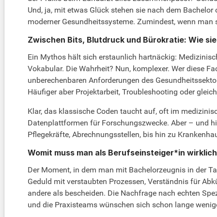
Und, ja, mit etwas Glück stehen sie nach dem Bachelor 
moderner Gesundheitssysteme. Zumindest, wenn man sic
Zwischen Bits, Blutdruck und Bürokratie: Wie sie
Ein Mythos hält sich erstaunlich hartnäckig: Medizinisc
Vokabular. Die Wahrheit? Nun, komplexer. Wer diese Fach
unberechenbaren Anforderungen des Gesundheitssektors
Häufiger aber Projektarbeit, Troubleshooting oder gleic
Klar, das klassische Coden taucht auf, oft im medizin
Datenplattformen für Forschungszwecke. Aber – und hier 
Pflegekräfte, Abrechnungsstellen, bis hin zu Krankenhaus
Womit muss man als Berufseinsteiger*in wirklic
Der Moment, in dem man mit Bachelorzeugnis in der Tas
Geduld mit verstaubten Prozessen, Verständnis für Abkü
andere als bescheiden. Die Nachfrage nach echten Spez
und die Praxisteams wünschen sich schon lange wenig