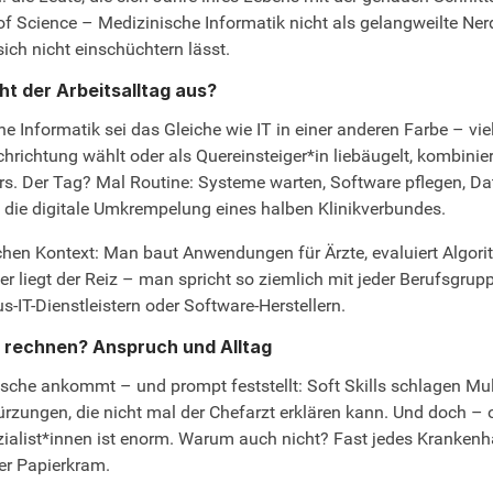
of Science – Medizinische Informatik nicht als gelangweilte Ner
h nicht einschüchtern lässt.
ht der Arbeitsalltag aus?
he Informatik sei das Gleiche wie IT in einer anderen Farbe – v
richtung wählt oder als Quereinsteiger*in liebäugelt, kombiniert
. Der Tag? Mal Routine: Systeme warten, Software pflegen, Da
h die digitale Umkrempelung eines halben Klinikverbundes.
ischen Kontext: Man baut Anwendungen für Ärzte, evaluiert Algo
liegt der Reiz – man spricht so ziemlich mit jeder Berufsgruppe
-IT-Dienstleistern oder Software-Herstellern.
h rechnen? Anspruch und Alltag
che ankommt – und prompt feststellt: Soft Skills schlagen Mul
rzungen, die nicht mal der Chefarzt erklären kann. Und doch – 
ialist*innen ist enorm. Warum auch nicht? Fast jedes Krankenha
er Papierkram.