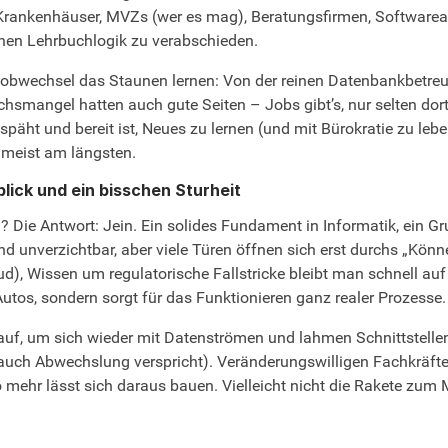
 Krankenhäuser, MVZs (wer es mag), Beratungsfirmen, Softwarea
einen Lehrbuchlogik zu verabschieden.
n Jobwechsel das Staunen lernen: Von der reinen Datenbankbetreu
mangel hatten auch gute Seiten – Jobs gibt’s, nur selten dort,
 späht und bereit ist, Neues zu lernen (und mit Bürokratie zu leb
n meist am längsten.
ick und ein bisschen Sturheit
? Die Antwort: Jein. Ein solides Fundament in Informatik, ein 
nd unverzichtbar, aber viele Türen öffnen sich erst durchs „Könn
), Wissen um regulatorische Fallstricke bleibt man schnell auf d
tos, sondern sorgt für das Funktionieren ganz realer Prozesse.
f, um sich wieder mit Datenströmen und lahmen Schnittstellen
zu auch Abwechslung verspricht). Veränderungswilligen Fachkräf
to mehr lässt sich daraus bauen. Vielleicht nicht die Rakete zu