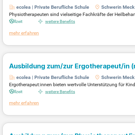
ecolea | Private Berufliche Schule
Schwerin Meck
Physiotherapeuten sind vielseitige Fachkräfte der Heilbeh
n Erkrankungen oder Verletzungen in ihrer Beweglichkeit 
Vollzeit
weitere Benefits
keit, Schmerzlindrung und Entspannung. Die Ausbildung umf
mehr erfahren
m lernen angehende Physiotherapeuten Techniken der Kra
tzliche Qualifikationen, wie zum Beispiel Aquafitnesstraine
Ausbildung zum/zur Ergotherapeut/in
(
ecolea | Private Berufliche Schule
Schwerin Meck
Ergotherapeut:innen bieten wertvolle Unterstützung für Kin
n der Ausbildungszeit erlernst du grundlegende Kenntnisse
Vollzeit
weitere Benefits
ndwerkliche Techniken und spezielle Behandlungsverfahren 
mehr erfahren
glichkeiten, weltweit zu arbeiten und steigert deine Chanc
mt 45 Wochen Praktika in erstklassigen Gesundheitseinricht
ne zukünftigen Klienten zu fördern.