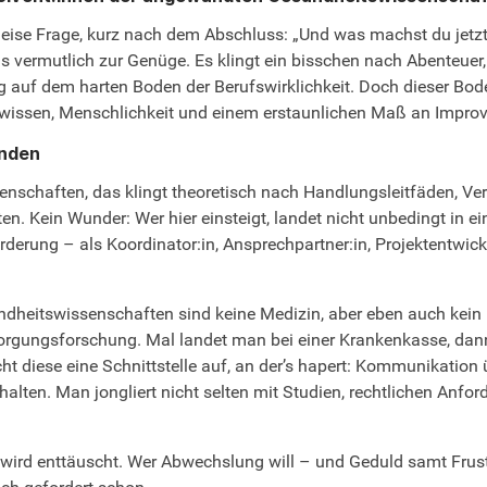
leise Frage, kurz nach dem Abschluss: „Und was machst du jetz
 vermutlich zur Genüge. Es klingt ein bisschen nach Abenteuer,
g auf dem harten Boden der Berufswirklichkeit. Doch dieser Boden
achwissen, Menschlichkeit und einem erstaunlichen Maß an Improv
unden
enschaften, das klingt theoretisch nach Handlungsleitfäden, 
en. Kein Wunder: Wer hier einsteigt, landet nicht unbedingt in ei
erung – als Koordinator:in, Ansprechpartner:in, Projektentwickl
ndheitswissenschaften sind keine Medizin, aber eben auch kein 
ungsforschung. Mal landet man bei einer Krankenkasse, dann wi
t diese eine Schnittstelle auf, an der’s hapert: Kommunikation
ie halten. Man jongliert nicht selten mit Studien, rechtlichen A
ird enttäuscht. Wer Abwechslung will – und Geduld samt Frustra