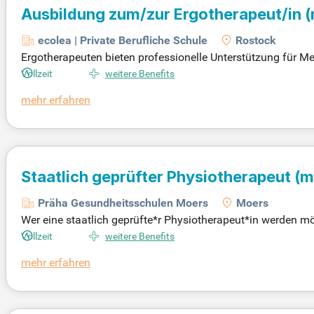
Ausbildung zum/zur Ergotherapeut/in
(
ecolea | Private Berufliche Schule
Rostock
Ergotherapeuten bieten professionelle Unterstützung für M
Grundlagen der Ergotherapie, Anatomie, Psychologie und spe
Vollzeit
weitere Benefits
bstbestimmtes Leben zu fördern. Mit der international anerk
mehr erfahren
rstklassigen Einrichtungen der Gesundheitswirtschaft samm
lviert werden, der das Profil weiter schärft.
Staatlich geprüfter Physiotherapeut
(m
Präha Gesundheitsschulen Moers
Moers
Wer eine staatlich geprüfte*r Physiotherapeut*in werden 
ne Studiengebühren erwerben. Ursprünglich als Krankengym
Vollzeit
weitere Benefits
tienten aller Altersgruppen. Die Hauptziele sind die Schme
mehr erfahren
Durchblutung und Stoffwechsel. In Nordrhein-Westfalen wir
echnologien wie physio Link und Office 365 unterstützen da
ensqualität der Patienten erheblich zu verbessern.