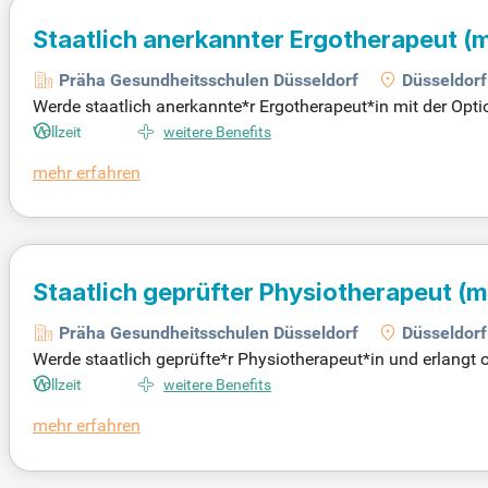
Staatlich anerkannter Ergotherapeut
(
Präha Gesundheitsschulen Düsseldorf
Düsseldorf
Werde staatlich anerkannte*r Ergotherapeut*in mit der Op
ngebühren! Ergotherapeuten*innen unterstützen Menschen je
Vollzeit
weitere Benefits
fen sind. Das Hauptziel der Ergotherapie ist die Verbesseru
mehr erfahren
drhein-Westfalen wird die Ausbildung finanziell gefördert 
Profitiere von einer Ausbildung mit vielfältigen Perspektive
deine Karriere in einem zukunftssicheren Berufsfeld!
Staatlich geprüfter Physiotherapeut
(m
Präha Gesundheitsschulen Düsseldorf
Düsseldorf
Werde staatlich geprüfte*r Physiotherapeut*in und erlang
Studiengebühren! Bis in die 1990er Jahre war die Physiot
Vollzeit
weitere Benefits
stechniken. Physiotherapeut*innen helfen Menschen aller 
mehr erfahren
nderung sowie die Verbesserung von Kraft, Ausdauer und Bew
methoden wie physio Link und Office 365 werden genutzt. S
ichen es dir, die Lebensqualität deiner Patienten entscheide