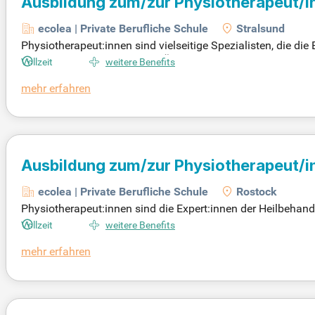
Ausbildung zum/zur Physiotherapeut/i
ecolea | Private Berufliche Schule
Stralsund
Physiotherapeut:innen sind vielseitige Spezialisten, die d
Muskels und setzen gezielte Übungen ein, um Bewegungsst
Vollzeit
weitere Benefits
asst wichtige Fachgebiete wie Anatomie, Physiologie sowie
mehr erfahren
erapeut:innen verschiedene Therapieformen wie Massagether
dern auch die Entspannung. Als Zusatzqualifikation können
erweitert werden.
Ausbildung zum/zur Physiotherapeut/i
ecolea | Private Berufliche Schule
Rostock
Physiotherapeut:innen sind die Expert:innen der Heilbehand
dung erlernen sie wichtige Themen wie Anatomie, Physiolog
Vollzeit
weitere Benefits
higkeit durch Verletzungen oder Erkrankungen eingeschränk
mehr erfahren
Schmerzlinderung und Entspannung. Zudem bietet die Ausb
herapie. Ein Zusatzangebot für fitnessbegeisterte Absolvent:i
och ergänzt.