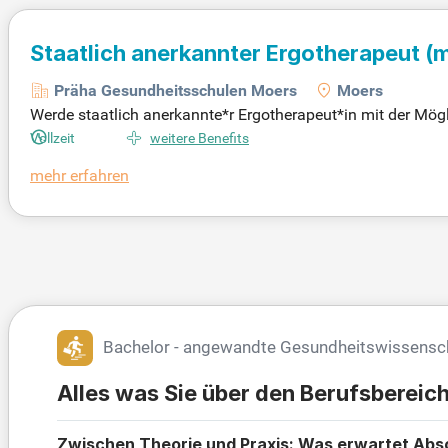
Staatlich anerkannter Ergotherapeut
(
Präha Gesundheitsschulen Moers
Moers
Werde staatlich anerkannte*r Ergotherapeut*in mit der Mög
– ganz ohne Studiengebühren! Ergotherapeuten*innen förder
Vollzeit
weitere Benefits
el der Ergotherapie ist die Verbesserung der Lebensqualit
mehr erfahren
bildung finanziert, inklusive Praktikumsvergütung. Modern
bildung. Profitiere von vielfältigen Perspektiven und hilf d
Bachelor - angewandte Gesundheitswissensc
Alles was Sie über den Berufsberei
Zwischen Theorie und Praxis: Was erwartet Abs