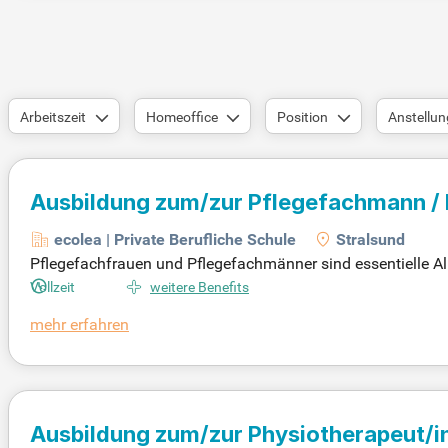
Arbeitszeit
Homeoffice
Position
Anstellun
Ausbildung zum/zur Pflegefachmann /
ecolea | Private Berufliche Schule
Stralsund
Pflegefachfrauen und Pflegefachmänner sind essentielle A
eden Alters, sei es im Krankenhaus, in Pflegeeinrichtunge
Vollzeit
weitere Benefits
Pflegeprozesse und professionelle Kommunikation. Dabei l
mehr erfahren
reiche Praxiseinsätze von über 2.500 Stunden in erstklass
hem Wissen und praktischer Anwendung macht Pflegekräft
Ausbildung zum/zur Physiotherapeut/i