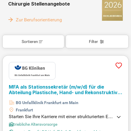
Chirurgie Stellenangebote
Zur Berufsorientierung
Sortieren
Filter
MFA als Stationssekretär
(m/w/d)
für die
Abteilung Plastische, Hand- und Rekonstruktive
Mikrochirurgie (240042)
BG Unfallklinik Frankfurt am Main
Frankfurt
Starten Sie Ihre Karriere mit einer strukturierten Ein
arbeitung und regelmäßigen Feedback-Gespräche
Betriebliche Altersvorsorge
n. Vereinbaren Sie Beruf und Privatleben mühelos