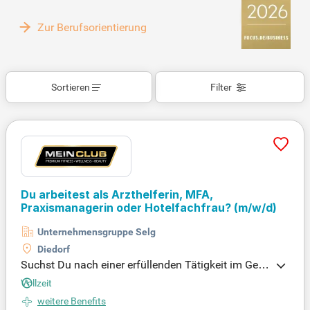
Zur Berufsorientierung
Sortieren
Filter
Du arbeitest als Arzthelferin, MFA,
Praxismanagerin oder Hotelfachfrau?
(m/w/d)
Unternehmensgruppe Selg
Diedorf
Suchst Du nach einer erfüllenden Tätigkeit im Ges
undheitsbereich? Das ZEITINSEL ReBalance Institu
Vollzeit
t Augsburg sucht eine empathische Arzthelferin od
weitere Benefits
er Hotelfachfrau, die Menschen liebt und Wert auf