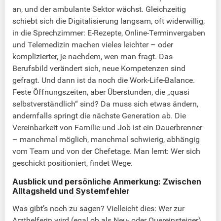
an, und der ambulante Sektor wächst. Gleichzeitig
schiebt sich die Digitalisierung langsam, oft widerwillig,
in die Sprechzimmer: E-Rezepte, Online-Terminvergaben
und Telemedizin machen vieles leichter – oder
komplizierter, je nachdem, wen man fragt. Das
Berufsbild verändert sich, neue Kompetenzen sind
gefragt. Und dann ist da noch die Work-Life-Balance.
Feste Öffnungszeiten, aber Überstunden, die „quasi
selbstverständlich“ sind? Da muss sich etwas ändern,
andernfalls springt die nächste Generation ab. Die
Vereinbarkeit von Familie und Job ist ein Dauerbrenner
– manchmal möglich, manchmal schwierig, abhängig
vom Team und von der Chefetage. Man lernt: Wer sich
geschickt positioniert, findet Wege.
Ausblick und persönliche Anmerkung: Zwischen
Alltagsheld und Systemfehler
Was gibt’s noch zu sagen? Vielleicht dies: Wer zur
Arzthelferin wird (egal ob als Neu- oder Quereinsteiger),