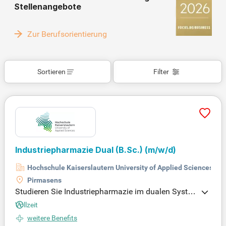
Stellenangebote
Zur Berufsorientierung
Sortieren
Filter
Industriepharmazie Dual (B.Sc.)
(m/w/d)
Hochschule Kaiserslautern University of Applied Sciences
Pirmasens
Studieren Sie Industriepharmazie im dualen Syste
m an der Hochschule Kaiserslautern und gestalten
Vollzeit
Sie die Zukunft der Gesundheitsversorgung. Erwer
weitere Benefits
ben Sie fundiertes Wissen über die Entwicklung un