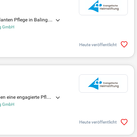
anten Pflege in Balingen
 Pflegeprozesses und die
ung GmbH
Arbeitsverhältnis mit vi
Kunden und für die Zukunf
Heute veröffentlicht
n eine engagierte Pfleg
bernimmst du Verantwortu
ung GmbH
Leistungen mobil. Erleb
ge aktiv mit!
Heute veröffentlicht