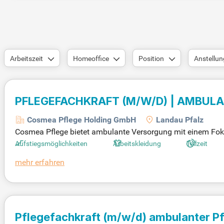
Arbeitszeit
Homeoffice
Position
Anstellun
PFLEGEFACHKRAFT (M/W/D) | AMBULANTE 
Cosmea Pflege Holding GmbH
Landau Pfalz
Cosmea Pflege bietet ambulante Versorgung mit einem Fokus 
stbestimmt in ihrem vertrauten Zuhause leben können. Unser
Aufstiegsmöglichkeiten
Arbeitskleidung
Teilzeit
h, sondern auch Zulagen und Sonderleistungen. Die individ
mehr erfahren
autheit. Bei Cosmea Pflege erwartet dich ein unterstützen
en Umfelds und erlebe Pflege, die Menschlichkeit und Profes
Pflegefachkraft
(m/w/d)
ambulanter Pf