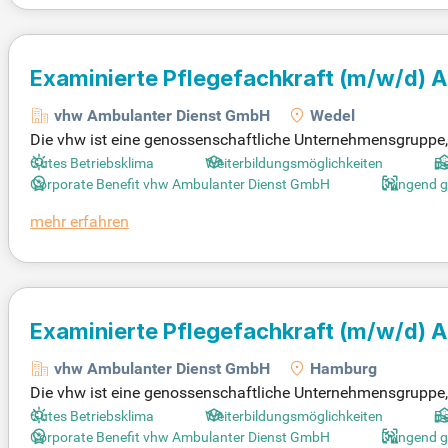
Examinierte Pflegefachkraft
(m/w/d)
A
vhw Ambulanter Dienst GmbH
Wedel
Die vhw ist eine genossenschaftliche Unternehmensgruppe,
l ist es, vielfältige Wohn- und Dienstleistungsangebote für
Gutes Betriebsklima
Weiterbildungsmöglichkeiten
Be
leidenschaftlich für unsere Bewohner ein. Dazu gehören u
Corporate Benefit vhw Ambulanter Dienst GmbH
Dringend 
te können auf Step Stone.de Original Stellenanzeigen einse
mehr erfahren
chten und den Traumjob finden!
Examinierte Pflegefachkraft
(m/w/d)
A
vhw Ambulanter Dienst GmbH
Hamburg
Die vhw ist eine genossenschaftliche Unternehmensgruppe, di
ohnraum für Menschen jeden Alters zu schaffen. Mit einem 
Gutes Betriebsklima
Weiterbildungsmöglichkeiten
Be
eistungsangebote an. Dazu gehören Projekte wie Wohngemei
Corporate Benefit vhw Ambulanter Dienst GmbH
Dringend 