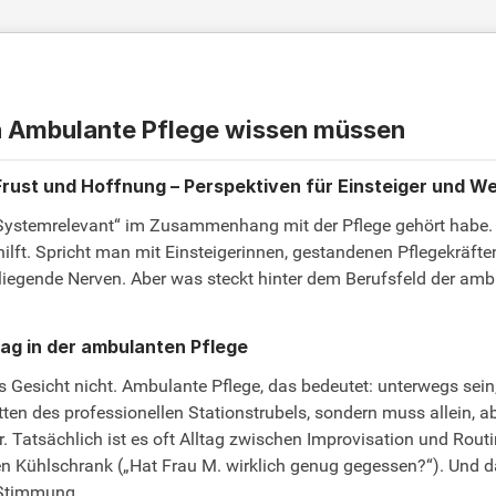
ch Ambulante Pflege wissen müssen
rust und Hoffnung – Perspektiven für Einsteiger und We
„Systemrelevant“ im Zusammenhang mit der Pflege gehört habe.
hilft. Spricht man mit Einsteigerinnen, gestandenen Pflegekräft
k liegende Nerven. Aber was steckt hinter dem Berufsfeld der am
ag in der ambulanten Pflege
ches Gesicht nicht. Ambulante Pflege, das bedeutet: unterwegs s
ten des professionellen Stationstrubels, sondern muss allein, abe
. Tatsächlich ist es oft Alltag zwischen Improvisation und Rou
 den Kühlschrank („Hat Frau M. wirklich genug gegessen?“). Und 
 Stimmung.