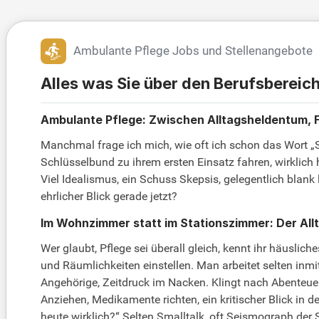
Ambulante Pflege Jobs und Stellenangebote
Alles was Sie über den Berufsberei
Ambulante Pflege: Zwischen Alltagsheldentum, F
Manchmal frage ich mich, wie oft ich schon das Wort 
Schlüsselbund zu ihrem ersten Einsatz fahren, wirklich 
Viel Idealismus, ein Schuss Skepsis, gelegentlich blan
ehrlicher Blick gerade jetzt?
Im Wohnzimmer statt im Stationszimmer: Der Allt
Wer glaubt, Pflege sei überall gleich, kennt ihr häusli
und Räumlichkeiten einstellen. Man arbeitet selten inmit
Angehörige, Zeitdruck im Nacken. Klingt nach Abenteuer
Anziehen, Medikamente richten, ein kritischer Blick in
heute wirklich?“ Selten Smalltalk, oft Seismograph der