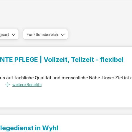
gsart
Funktionsbereich
PFLEGE | Vollzeit, Teilzeit - flexibel
auf fachliche Qualität und menschliche Nähe. Unser Ziel ist es
e Pflegefachkräfte erhalten nicht nur ein dickes Gehalt von bis
weitere Benefits
uelle Betreuung unserer sympathischen Klient:innen fördert ech
des Team, das Wissen teilt und gemeinsam Lösungen findet. Werd
sionalität vereint!
legedienst in Wyhl