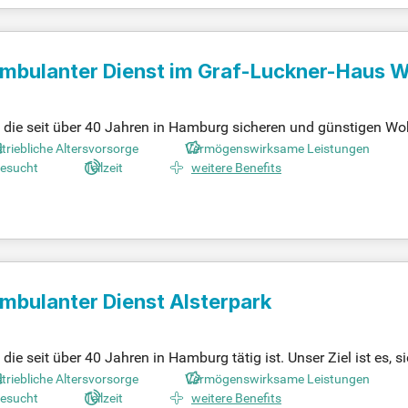
mbulanter Dienst im Graf-Luckner-Haus 
 die seit über 40 Jahren in Hamburg sicheren und günstigen Wo
 Menschen jeden Alters zu schaffen. Mit rund 650 engagierten Mit
triebliche Altersvorsorge
Vermögenswirksame Leistungen
nter anderem Wohngemeinschaften, ambulante Dienste und Notfal
gesucht
Teilzeit
weitere Benefits
hen und sich über Karrieremöglichkeiten informieren. Jetzt Joba
mbulanter Dienst Alsterpark
e seit über 40 Jahren in Hamburg tätig ist. Unser Ziel ist es, 
engagierten Team von rund 650 Mitarbeitenden bieten wir vielfä
triebliche Altersvorsorge
Vermögenswirksame Leistungen
nschaften, ambulanter Dienst und Beratung. Entdecken Sie Ihr
gesucht
Teilzeit
weitere Benefits