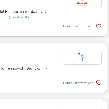
! Hier stellen wir das W
zählen zu Ihrem Aufgaben
weitere Benefits
Besuchen Sie Step Stone.
Heute veröffentlicht
e führen sowohl Grund- al
alität und Selbstständi
suchen einfühlsame Alten
Heute veröffentlicht
ältigen Entwicklungsmögl