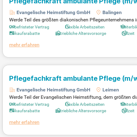
Pflegefachkraft ambulante Pflege
(m/
Evangelische Heimstiftung GmbH
Balingen
Werde Teil des größten diakonischen Pflegeunternehmens i
leistest du einen bedeutenden Beitrag zur Lebensqualität 
Unbefristeter Vertrag
Flexible Arbeitszeiten
Weiterbi
Koordination der Behandlungspflege. In einer Teilzeitstelle
Einkaufsrabatte
Betriebliche Altersvorsorge
Teilzeit
elfältigen Entwicklungsmöglichkeiten. Deine Arbeit ist nich
mehr erfahren
t. Werde Mitglied in unserem engagierten Team und gestalte
Pflegefachkraft ambulante Pflege
(m/
Evangelische Heimstiftung GmbH
Leimen
Werde Teil der Evangelischen Heimstiftung, dem größten d
efachkraft (m/w/d) für unsere mobilen Dienste in Leimen. 
Unbefristeter Vertrag
Flexible Arbeitszeiten
Weiterbi
ng und steuerst den Pflegeprozess. Du kümmerst dich um d
Einkaufsrabatte
Betriebliche Altersvorsorge
Teilzeit
e einen Arbeitsplatz, der Sinn stiftet und einen echten Unter
mehr erfahren