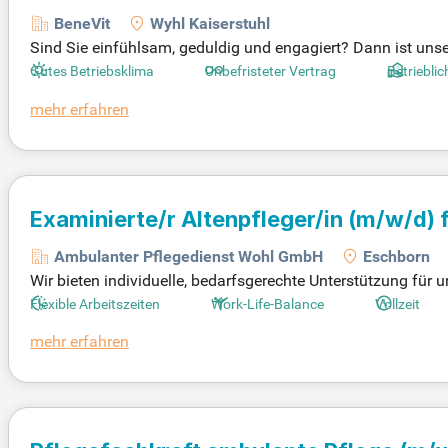
BeneVit
Wyhl Kaiserstuhl
Sind Sie einfühlsam, geduldig und engagiert? Dann ist unse
ohl unserer Bewohnerinnen und Bewohner in den Mittelpun
Gutes Betriebsklima
Unbefristeter Vertrag
Betriebli
bereich. Fühlen Sie sich in einem wertschätzenden Team w
mehr erfahren
de und richten Sie Ihren Jobagenten ein, um Ihren Traumjob
Examinierte/r Altenpfleger/in
(m/w/d)
f
Ambulanter Pflegedienst Wohl GmbH
Eschborn
Wir bieten individuelle, bedarfsgerechte Unterstützung für
s auch Behandlungspflege durch und planen die Pflege nach
Flexible Arbeitszeiten
Work-Life-Balance
Vollzeit
gkeit der Klienten aktiv. Die enge Zusammenarbeit mit Ang
mehr erfahren
pfleger/-innen mit Verantwortungsbewusstsein und Teamfähi
ichkeiten und regelmäßigen Fortbildungen in unserem enga