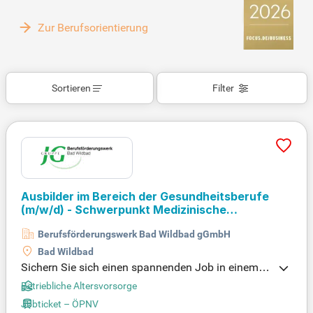
Zur Berufsorientierung
Sortieren
Filter
Ausbilder im Bereich der Gesundheitsberufe
(m/w/d)
- Schwerpunkt Medizinische
Fachangestellte
Berufsförderungswerk Bad Wildbad gGmbH
Bad Wildbad
Sichern Sie sich einen spannenden Job in einem m
odernen Sozialunternehmen! Wir suchen engagiert
Betriebliche Altersvorsorge
e Teamplayer mit einem Ausbilderschein und eine
Jobticket – ÖPNV
m hohen Maß an Empathie. Genießen Sie attraktiv