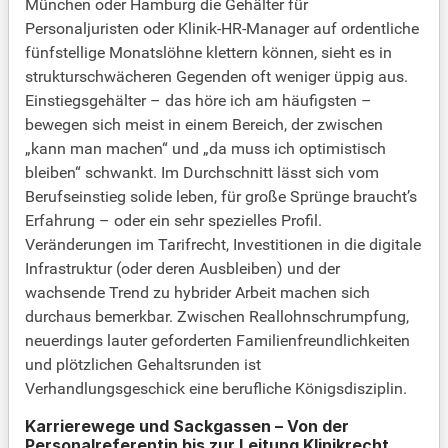
München oder Hamburg die Gehälter für
Personaljuristen oder Klinik-HR-Manager auf ordentliche
fünfstellige Monatslöhne klettern können, sieht es in
strukturschwächeren Gegenden oft weniger üppig aus.
Einstiegsgehälter – das höre ich am häufigsten –
bewegen sich meist in einem Bereich, der zwischen
„kann man machen“ und „da muss ich optimistisch
bleiben“ schwankt. Im Durchschnitt lässt sich vom
Berufseinstieg solide leben, für große Sprünge braucht’s
Erfahrung – oder ein sehr spezielles Profil.
Veränderungen im Tarifrecht, Investitionen in die digitale
Infrastruktur (oder deren Ausbleiben) und der
wachsende Trend zu hybrider Arbeit machen sich
durchaus bemerkbar. Zwischen Reallohnschrumpfung,
neuerdings lauter geforderten Familienfreundlichkeiten
und plötzlichen Gehaltsrunden ist
Verhandlungsgeschick eine berufliche Königsdisziplin.
Karrierewege und Sackgassen – Von der
Personalreferentin bis zur Leitung Klinikrecht