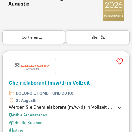
Augustin
Sortieren
Filter
Chemielaborant
(m/w/d)
in Vollzeit
DOLORGIET GMBH UND CO KG
St Augustin
Werden Sie Chemielaborant (m/w/d) in Vollzeit un
d unterstützen Sie die pharmazeutische Qualitätsk
Flexible Arbeitszeiten
ontrolle! Ihre Aufgaben umfassen die Durchführun
Work-Life-Balance
g von Analysen an Ausgangsstoffen und Fertigarz
Kantine
neimitteln sowie physikalischen und chemischen L