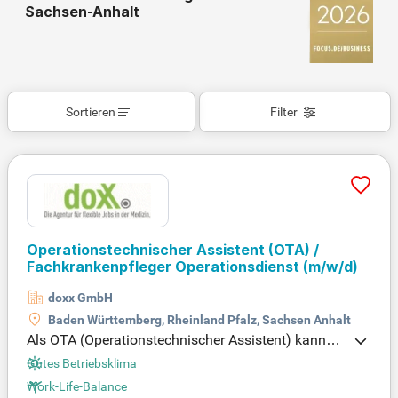
Sachsen-Anhalt
Sortieren
Filter
Operationstechnischer Assistent (OTA) /
Fachkrankenpfleger Operationsdienst
(m/w/d)
doxx GmbH
Baden Württemberg, Rheinland Pfalz, Sachsen Anhalt
Als OTA (Operationstechnischer Assistent) kannst
du durch flexible Zeitarbeit deinen Job ideal gestalt
Gutes Betriebsklima
en. Wähle zwischen Einsätzen in OPs deutschland
Work-Life-Balance
weit oder in deiner Heimatregion, um deine Arbeits