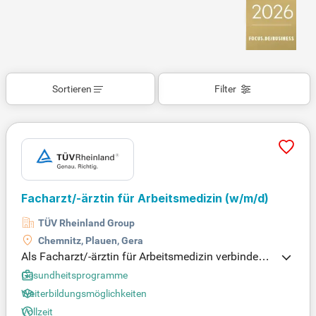
Sortieren
Filter
Facharzt/-ärztin für Arbeitsmedizin (w/m/d)
TÜV Rheinland Group
Chemnitz, Plauen, Gera
Als Facharzt/-ärztin für Arbeitsmedizin verbindest
du medizinisches Wissen mit betrieblicher Gesund
Gesundheitsprogramme
heitsförderung. In dieser Rolle optimierst du die Arb
Weiterbildungsmöglichkeiten
eitsumgebung unserer Kunden und schützt die Ges
Vollzeit
undheit der Mitarbeitenden. Du bist der erste Anspr