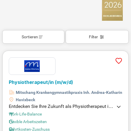
Sortieren
Filter
Physiotherapeut/in
(m/w/d)
Mitschang Krankengymnastikpraxis Inh. Andrea-Katharina Mi
Havixbeck
Entdecken Sie Ihre Zukunft als Physiotherapeut in
modernen Therapieräumen! Profitieren Sie von ein
Work-Life-Balance
er attraktiven Vergütung von 3.600 bis 4.100 Euro
Flexible Arbeitszeiten
brutto und flexiblen Arbeitszeiten, die eine optimale
Fahrtkosten-Zuschuss
Work-Life-Balance gewährleisten. In unserer Praxis